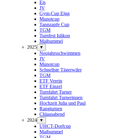
Eis
JV
Gym-Cup Elgg
Munotcup
Tannzapfe Cup
TGM
Turnfest Islikon
Maibummel
2025
▼
Neujahrsschwimmen
JV
Munotcup
Schnellste Tägerwiler
TGM
ETF Verein
ETF Einzel
Turnfahrt Turner
Turnfahrt Turnerinnen
Hochzeit Julia und Paul
Rangturnen
Chlausabend
2024
▼
UHCT-Dorfcup
Maibummel
TGM