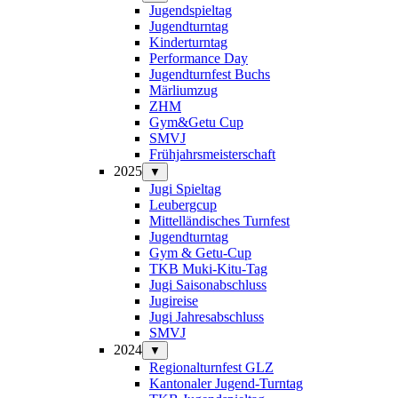
Jugendspieltag
Jugendturntag
Kinderturntag
Performance Day
Jugendturnfest Buchs
Märliumzug
ZHM
Gym&Getu Cup
SMVJ
Frühjahrsmeisterschaft
2025
▼
Jugi Spieltag
Leubergcup
Mittelländisches Turnfest
Jugendturntag
Gym & Getu-Cup
TKB Muki-Kitu-Tag
Jugi Saisonabschluss
Jugireise
Jugi Jahresabschluss
SMVJ
2024
▼
Regionalturnfest GLZ
Kantonaler Jugend-Turntag