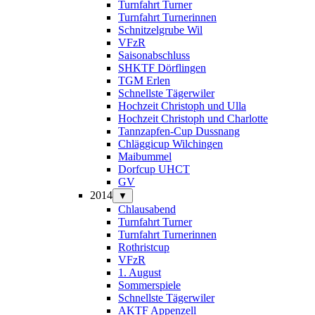
Turnfahrt Turner
Turnfahrt Turnerinnen
Schnitzelgrube Wil
VFzR
Saisonabschluss
SHKTF Dörflingen
TGM Erlen
Schnellste Tägerwiler
Hochzeit Christoph und Ulla
Hochzeit Christoph und Charlotte
Tannzapfen-Cup Dussnang
Chläggicup Wilchingen
Maibummel
Dorfcup UHCT
GV
2014
▼
Chlausabend
Turnfahrt Turner
Turnfahrt Turnerinnen
Rothristcup
VFzR
1. August
Sommerspiele
Schnellste Tägerwiler
AKTF Appenzell