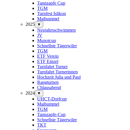
Tannzapfe Cup
TGM
Turnfest Islikon
Maibummel
2025
▼
Neujahrsschwimmen
JV
Munotcup
Schnellste Tägerwiler
TGM
ETF Verein
ETF Einzel
Turnfahrt Turner
Turnfahrt Turnerinnen
Hochzeit Julia und Paul
Rangturnen
Chlausabend
2024
▼
UHCT-Dorfcup
Maibummel
TGM
Tannzapfe-Cup
Schnellste Tägerwiler
TKT