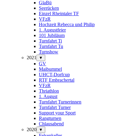
GlaBü
Seerücken
Einzel Rheintaler TF
VFzR
Hochzeit Rebecca und Philip
1. Augustfeier
101 Jubiläum
Turnfahrt Ti
Turnfahrt Tu
Turnshow
2021
▼
GV
Maibummel
UHCT-Dorfcup
RTF Embrachertal
VFzR
Thriathlon
1. August
Turnfahrt Turnerinnen
Turnfahrt Turner
Support your Sport
Rangturnen
Chlausabend
2020
▼
Felsenkeller