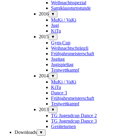
Weihnachtsspezial
Samiklausturnstunde
2016
▼
MuKi / VaKi
Jugi
KiTu
2015
▼
Gym-Cup
Weihnachtschränzli
Frühjahrsmeisterschaft
Jugitag
Jugispieltag
Testwettkampf
2014
▼
MuKi / VaKi
KiTu
Dance 3
Frühjahrsmeisterschaft
Testwettkampf
2013
▼
TG Jugendcup Dance 2
TG Jugendcup Dance 3
Geräteturnen
Downloads
▼