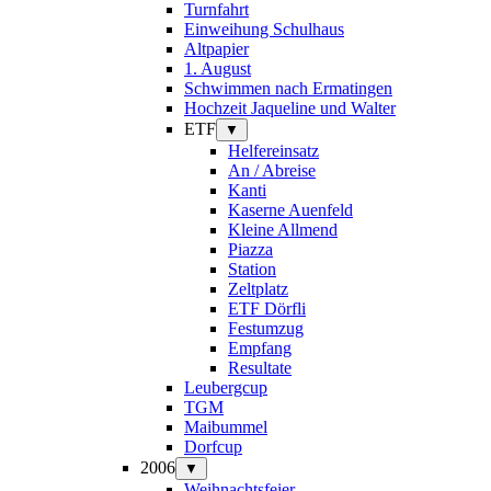
Turnfahrt
Einweihung Schulhaus
Altpapier
1. August
Schwimmen nach Ermatingen
Hochzeit Jaqueline und Walter
ETF
▼
Helfereinsatz
An / Abreise
Kanti
Kaserne Auenfeld
Kleine Allmend
Piazza
Station
Zeltplatz
ETF Dörfli
Festumzug
Empfang
Resultate
Leubergcup
TGM
Maibummel
Dorfcup
2006
▼
Weihnachtsfeier