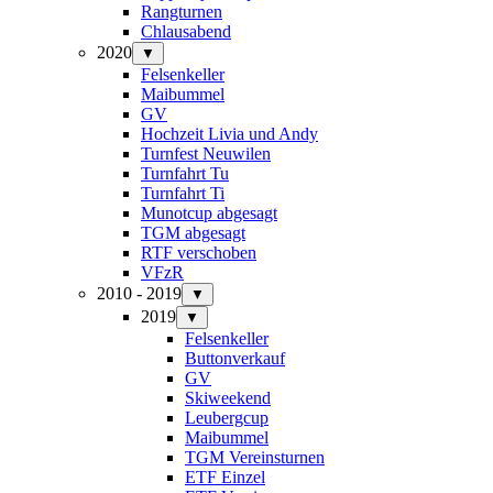
Rangturnen
Chlausabend
2020
▼
Felsenkeller
Maibummel
GV
Hochzeit Livia und Andy
Turnfest Neuwilen
Turnfahrt Tu
Turnfahrt Ti
Munotcup abgesagt
TGM abgesagt
RTF verschoben
VFzR
2010 - 2019
▼
2019
▼
Felsenkeller
Buttonverkauf
GV
Skiweekend
Leubergcup
Maibummel
TGM Vereinsturnen
ETF Einzel