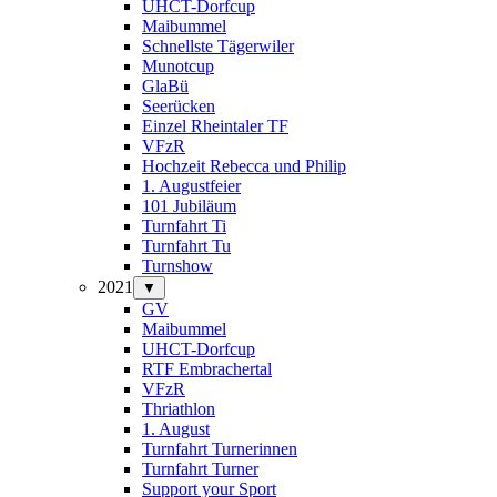
UHCT-Dorfcup
Maibummel
Schnellste Tägerwiler
Munotcup
GlaBü
Seerücken
Einzel Rheintaler TF
VFzR
Hochzeit Rebecca und Philip
1. Augustfeier
101 Jubiläum
Turnfahrt Ti
Turnfahrt Tu
Turnshow
2021
▼
GV
Maibummel
UHCT-Dorfcup
RTF Embrachertal
VFzR
Thriathlon
1. August
Turnfahrt Turnerinnen
Turnfahrt Turner
Support your Sport