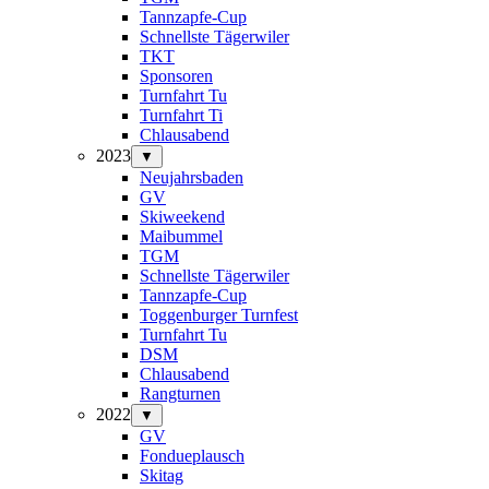
Tannzapfe-Cup
Schnellste Tägerwiler
TKT
Sponsoren
Turnfahrt Tu
Turnfahrt Ti
Chlausabend
2023
▼
Neujahrsbaden
GV
Skiweekend
Maibummel
TGM
Schnellste Tägerwiler
Tannzapfe-Cup
Toggenburger Turnfest
Turnfahrt Tu
DSM
Chlausabend
Rangturnen
2022
▼
GV
Fondueplausch
Skitag