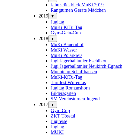
Jahresrückblick MuKi 2019
Rangturnen Geräte Mädchen
2019
▼
Jugitag
MuKi-KiTu-Tag
Gym-Getu-Cup
2018
▼
MuKi Bauernhof
MuKi Wasser
MuKi Polarkreis
Jugi Jägerballtunier Eschlikon
Jugi Jägerballtunier Neukirch-Egnach
Munotcup Schaffhausen
MuKi-KiTu-Tag
Turnfest Würenlos
Jugitag Romanshorn
Bildersgarten
SM Vereinsturnen Jugend
2017
▼
Gym-Cup
ZKT Tösstal
Jugireise
Jugitag
MUKI