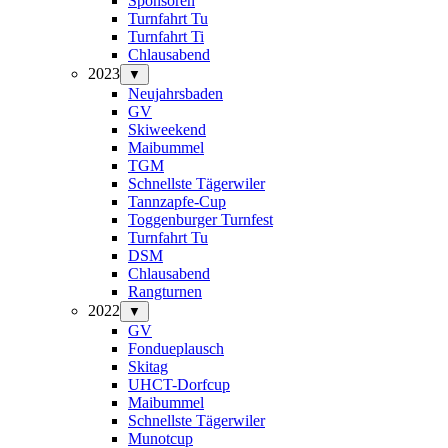
Sponsoren
Turnfahrt Tu
Turnfahrt Ti
Chlausabend
2023
▼
Neujahrsbaden
GV
Skiweekend
Maibummel
TGM
Schnellste Tägerwiler
Tannzapfe-Cup
Toggenburger Turnfest
Turnfahrt Tu
DSM
Chlausabend
Rangturnen
2022
▼
GV
Fondueplausch
Skitag
UHCT-Dorfcup
Maibummel
Schnellste Tägerwiler
Munotcup