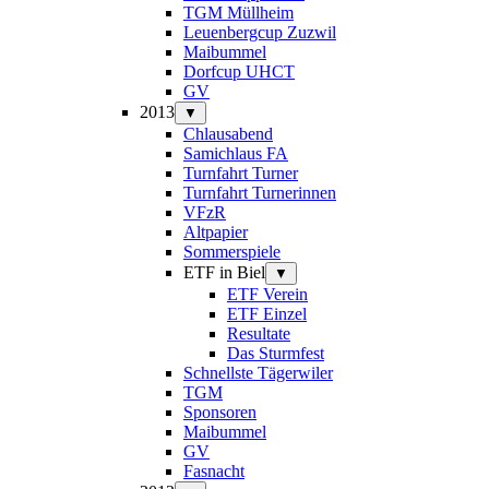
TGM Müllheim
Leuenbergcup Zuzwil
Maibummel
Dorfcup UHCT
GV
2013
▼
Chlausabend
Samichlaus FA
Turnfahrt Turner
Turnfahrt Turnerinnen
VFzR
Altpapier
Sommerspiele
ETF in Biel
▼
ETF Verein
ETF Einzel
Resultate
Das Sturmfest
Schnellste Tägerwiler
TGM
Sponsoren
Maibummel
GV
Fasnacht