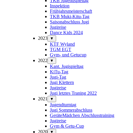
TKB Jugendspieltag
Inspektion
Frühjahrsmeisterschaft
TKB Muki-Kitu-Tag
Saisonabschluss Jugi
Jugireise
Dance Kids 2024
2023
▼
KTF Wyland
TGM EGT
Gym- und Getucup
2022
▼
Kant. Jugispieltag
KiTu-Tag
Jugi-Tag
Jugi Klettern
Jugireise
Jugi letztes Traning 2022
2021
▼
Jugendturntag
Jugi Sommerabschluss
GeräteMädchen Abschlusstraining
Jugireise
Gym & Getu-Cup
2020
▼