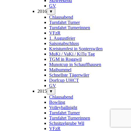
Skiweekend
GV
2016
▼
Chlausabend
Turnfahrt Turner
Turnfahrt Turnerinnen
VFzR
1. Augustfeier
Saisonabschluss
Kreisturnfest in Sonterswilen
MuKi / VaKi / KiTu Tag
TGM in Roggwil
Munotcup in Schauffhausen
Maibummel
Schnellste Tägerwiler
Dorfcup UHCT
GV
2015
▼
Chlausabend
Bowling
Volleyballnight
Turnfahrt Turner
Turnfahrt Turnerinnen
Schnitzelgrube Wil
VFzR