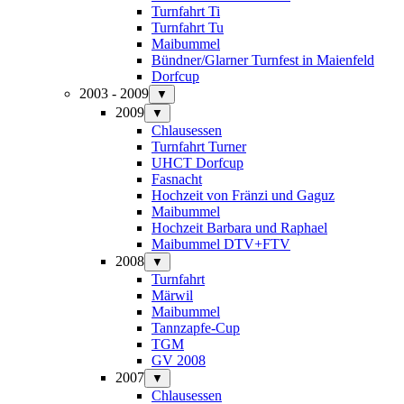
Turnfahrt Ti
Turnfahrt Tu
Maibummel
Bündner/Glarner Turnfest in Maienfeld
Dorfcup
2003 - 2009
▼
2009
▼
Chlausessen
Turnfahrt Turner
UHCT Dorfcup
Fasnacht
Hochzeit von Fränzi und Gaguz
Maibummel
Hochzeit Barbara und Raphael
Maibummel DTV+FTV
2008
▼
Turnfahrt
Märwil
Maibummel
Tannzapfe-Cup
TGM
GV 2008
2007
▼
Chlausessen