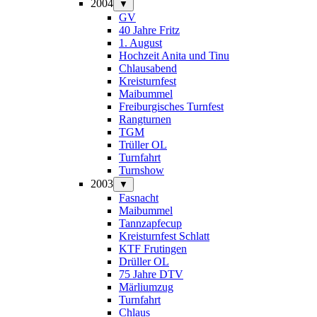
2004
▼
GV
40 Jahre Fritz
1. August
Hochzeit Anita und Tinu
Chlausabend
Kreisturnfest
Maibummel
Freiburgisches Turnfest
Rangturnen
TGM
Trüller OL
Turnfahrt
Turnshow
2003
▼
Fasnacht
Maibummel
Tannzapfecup
Kreisturnfest Schlatt
KTF Frutingen
Drüller OL
75 Jahre DTV
Märliumzug
Turnfahrt
Chlaus