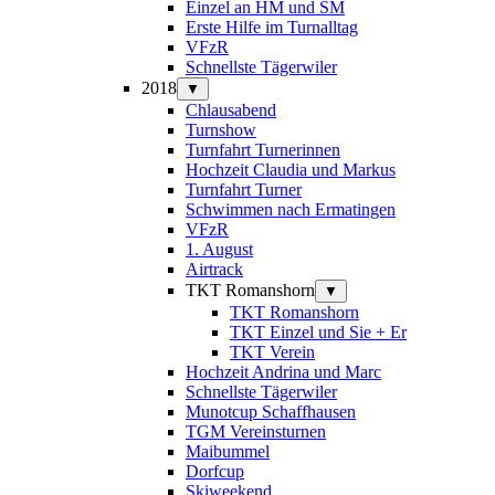
Einzel an HM und SM
Erste Hilfe im Turnalltag
VFzR
Schnellste Tägerwiler
2018
▼
Chlausabend
Turnshow
Turnfahrt Turnerinnen
Hochzeit Claudia und Markus
Turnfahrt Turner
Schwimmen nach Ermatingen
VFzR
1. August
Airtrack
TKT Romanshorn
▼
TKT Romanshorn
TKT Einzel und Sie + Er
TKT Verein
Hochzeit Andrina und Marc
Schnellste Tägerwiler
Munotcup Schaffhausen
TGM Vereinsturnen
Maibummel
Dorfcup
Skiweekend