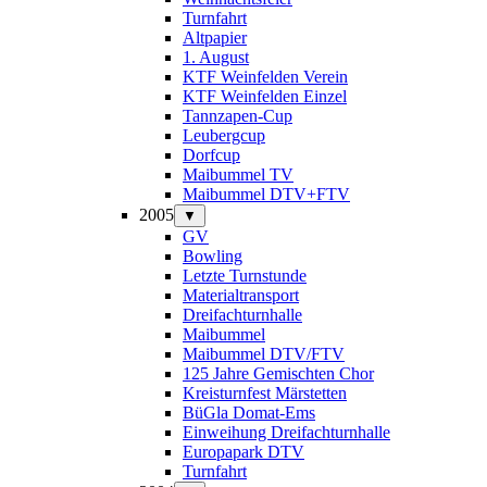
Turnfahrt
Altpapier
1. August
KTF Weinfelden Verein
KTF Weinfelden Einzel
Tannzapen-Cup
Leubergcup
Dorfcup
Maibummel TV
Maibummel DTV+FTV
2005
▼
GV
Bowling
Letzte Turnstunde
Materialtransport
Dreifachturnhalle
Maibummel
Maibummel DTV/FTV
125 Jahre Gemischten Chor
Kreisturnfest Märstetten
BüGla Domat-Ems
Einweihung Dreifachturnhalle
Europapark DTV
Turnfahrt