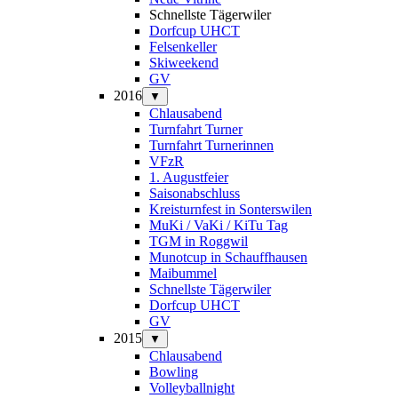
Schnellste Tägerwiler
Dorfcup UHCT
Felsenkeller
Skiweekend
GV
2016
▼
Chlausabend
Turnfahrt Turner
Turnfahrt Turnerinnen
VFzR
1. Augustfeier
Saisonabschluss
Kreisturnfest in Sonterswilen
MuKi / VaKi / KiTu Tag
TGM in Roggwil
Munotcup in Schauffhausen
Maibummel
Schnellste Tägerwiler
Dorfcup UHCT
GV
2015
▼
Chlausabend
Bowling
Volleyballnight