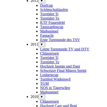
2012
▼
Dorfcup
Schlittschuhlaufen
Turnfahrt Ti
Turnfahrt Tu
KTF Frauenfeld
Tannzapfencup
Maibummel
Fasnacht
Erste Turnstunde des TSV
2011
▼
Letzte Turnstunde TV und DTV
Chlausessen
Turnfahrt Ti
Turnfahrt Tu
Hochzeit Jasmin und Dani
Schweizer Final Migros Sprint
Leubergcup
Turnfest Wädenswil
TGM
NOS in Tägerwilen
Maibummel
2010
▼
Chlausessen
Hochzeit Caro und Beni