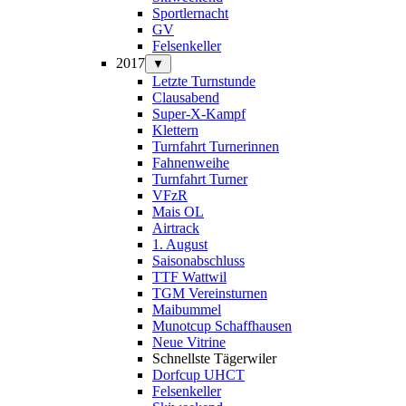
Sportlernacht
GV
Felsenkeller
2017
▼
Letzte Turnstunde
Clausabend
Super-X-Kampf
Klettern
Turnfahrt Turnerinnen
Fahnenweihe
Turnfahrt Turner
VFzR
Mais OL
Airtrack
1. August
Saisonabschluss
TTF Wattwil
TGM Vereinsturnen
Maibummel
Munotcup Schaffhausen
Neue Vitrine
Schnellste Tägerwiler
Dorfcup UHCT
Felsenkeller