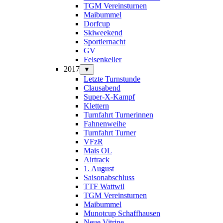
TGM Vereinsturnen
Maibummel
Dorfcup
Skiweekend
Sportlernacht
GV
Felsenkeller
2017
▼
Letzte Turnstunde
Clausabend
Super-X-Kampf
Klettern
Turnfahrt Turnerinnen
Fahnenweihe
Turnfahrt Turner
VFzR
Mais OL
Airtrack
1. August
Saisonabschluss
TTF Wattwil
TGM Vereinsturnen
Maibummel
Munotcup Schaffhausen
Neue Vitrine