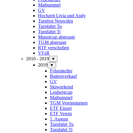
Maibummel
GV
Hochzeit Livia und Andy
Turnfest Neuwilen
Turnfahrt Tu
Turnfahrt Ti
Munotcup abgesagt
TGM abgesagt
RTF verschoben
VFzR
2010 - 2019
▼
2019
▼
Felsenkeller
Buttonverkauf
GV
Skiweekend
Leubergcup
Maibummel
TGM Vereinsturnen
ETF Einzel
ETF Verein
1. August
Turnfahrt Tu
Turnfahrt Ti