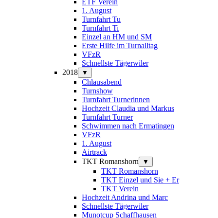
ETF Verein
1. August
Turnfahrt Tu
Turnfahrt Ti
Einzel an HM und SM
Erste Hilfe im Turnalltag
VFzR
Schnellste Tägerwiler
2018
▼
Chlausabend
Turnshow
Turnfahrt Turnerinnen
Hochzeit Claudia und Markus
Turnfahrt Turner
Schwimmen nach Ermatingen
VFzR
1. August
Airtrack
TKT Romanshorn
▼
TKT Romanshorn
TKT Einzel und Sie + Er
TKT Verein
Hochzeit Andrina und Marc
Schnellste Tägerwiler
Munotcup Schaffhausen