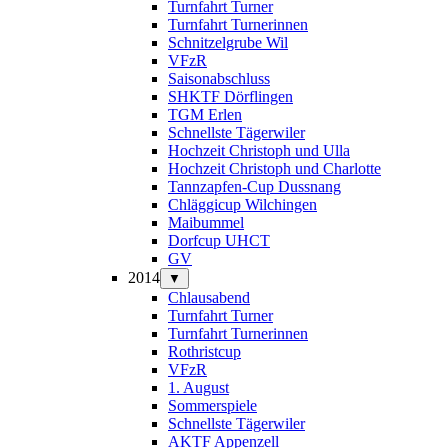
Turnfahrt Turner
Turnfahrt Turnerinnen
Schnitzelgrube Wil
VFzR
Saisonabschluss
SHKTF Dörflingen
TGM Erlen
Schnellste Tägerwiler
Hochzeit Christoph und Ulla
Hochzeit Christoph und Charlotte
Tannzapfen-Cup Dussnang
Chläggicup Wilchingen
Maibummel
Dorfcup UHCT
GV
2014
▼
Chlausabend
Turnfahrt Turner
Turnfahrt Turnerinnen
Rothristcup
VFzR
1. August
Sommerspiele
Schnellste Tägerwiler
AKTF Appenzell