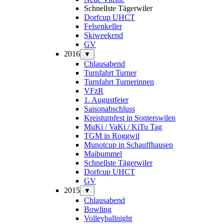
Schnellste Tägerwiler
Dorfcup UHCT
Felsenkeller
Skiweekend
GV
2016
▼
Chlausabend
Turnfahrt Turner
Turnfahrt Turnerinnen
VFzR
1. Augustfeier
Saisonabschluss
Kreisturnfest in Sonterswilen
MuKi / VaKi / KiTu Tag
TGM in Roggwil
Munotcup in Schauffhausen
Maibummel
Schnellste Tägerwiler
Dorfcup UHCT
GV
2015
▼
Chlausabend
Bowling
Volleyballnight