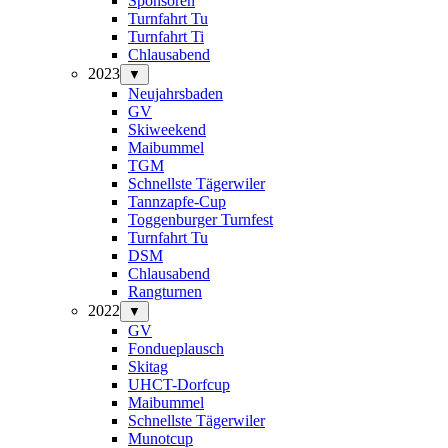
Sponsoren
Turnfahrt Tu
Turnfahrt Ti
Chlausabend
2023
▼
Neujahrsbaden
GV
Skiweekend
Maibummel
TGM
Schnellste Tägerwiler
Tannzapfe-Cup
Toggenburger Turnfest
Turnfahrt Tu
DSM
Chlausabend
Rangturnen
2022
▼
GV
Fondueplausch
Skitag
UHCT-Dorfcup
Maibummel
Schnellste Tägerwiler
Munotcup