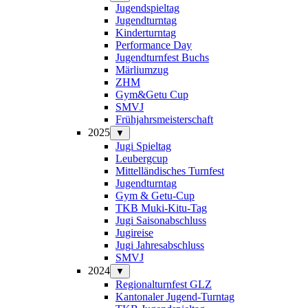
Jugendspieltag
Jugendturntag
Kinderturntag
Performance Day
Jugendturnfest Buchs
Märliumzug
ZHM
Gym&Getu Cup
SMVJ
Frühjahrsmeisterschaft
2025
▼
Jugi Spieltag
Leubergcup
Mittelländisches Turnfest
Jugendturntag
Gym & Getu-Cup
TKB Muki-Kitu-Tag
Jugi Saisonabschluss
Jugireise
Jugi Jahresabschluss
SMVJ
2024
▼
Regionalturnfest GLZ
Kantonaler Jugend-Turntag