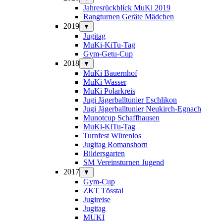
Jahresrückblick MuKi 2019
Rangturnen Geräte Mädchen
2019
▼
Jugitag
MuKi-KiTu-Tag
Gym-Getu-Cup
2018
▼
MuKi Bauernhof
MuKi Wasser
MuKi Polarkreis
Jugi Jägerballtunier Eschlikon
Jugi Jägerballtunier Neukirch-Egnach
Munotcup Schaffhausen
MuKi-KiTu-Tag
Turnfest Würenlos
Jugitag Romanshorn
Bildersgarten
SM Vereinsturnen Jugend
2017
▼
Gym-Cup
ZKT Tösstal
Jugireise
Jugitag
MUKI