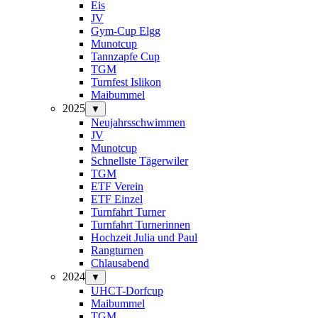
Eis
JV
Gym-Cup Elgg
Munotcup
Tannzapfe Cup
TGM
Turnfest Islikon
Maibummel
2025
▼
Neujahrsschwimmen
JV
Munotcup
Schnellste Tägerwiler
TGM
ETF Verein
ETF Einzel
Turnfahrt Turner
Turnfahrt Turnerinnen
Hochzeit Julia und Paul
Rangturnen
Chlausabend
2024
▼
UHCT-Dorfcup
Maibummel
TGM