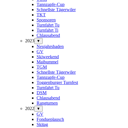
Tannzapfe-Cup
Schnellste Tägerwiler
TKT
Sponsoren
Turnfahrt Tu
Turnfahrt Ti
Chlausabend
2023
▼
Neujahrsbaden
GV
Skiweekend
Maibummel
TGM
Schnellste Tägerwiler
Tannzapfe-Cup
Toggenburger Turnfest
Turnfahrt Tu
DSM
Chlausabend
Rangturnen
2022
▼
GV
Fondueplausch
Skitag