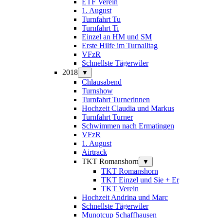
ETF Verein
1. August
Turnfahrt Tu
Turnfahrt Ti
Einzel an HM und SM
Erste Hilfe im Turnalltag
VFzR
Schnellste Tägerwiler
2018
▼
Chlausabend
Turnshow
Turnfahrt Turnerinnen
Hochzeit Claudia und Markus
Turnfahrt Turner
Schwimmen nach Ermatingen
VFzR
1. August
Airtrack
TKT Romanshorn
▼
TKT Romanshorn
TKT Einzel und Sie + Er
TKT Verein
Hochzeit Andrina und Marc
Schnellste Tägerwiler
Munotcup Schaffhausen