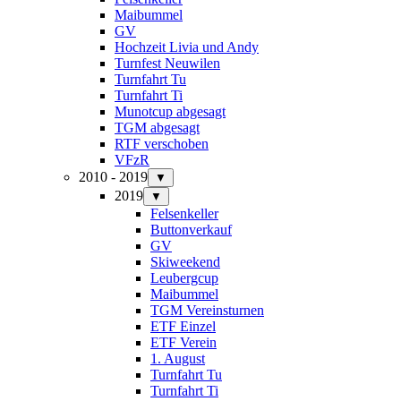
Maibummel
GV
Hochzeit Livia und Andy
Turnfest Neuwilen
Turnfahrt Tu
Turnfahrt Ti
Munotcup abgesagt
TGM abgesagt
RTF verschoben
VFzR
2010 - 2019
▼
2019
▼
Felsenkeller
Buttonverkauf
GV
Skiweekend
Leubergcup
Maibummel
TGM Vereinsturnen
ETF Einzel
ETF Verein
1. August
Turnfahrt Tu
Turnfahrt Ti