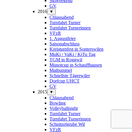
Skiweekend
GV
2016
▼
Chlausabend
Turnfahrt Turner
Turnfahrt Turnerinnen
VFzR
1. Augustfeier
Saisonabschluss
Kreisturnfest in Sonterswilen
MuKi / VaKi / KiTu Tag
TGM in Roggwil
Munotcup in Schauffhausen
Maibummel
Schnellste Tägerwiler
Dorfcup UHCT
GV
2015
▼
Chlausabend
Bowling
Volleyballnight
Turnfahrt Turner
Turnfahrt Turnerinnen
Schnitzelgrube Wil
VFzR