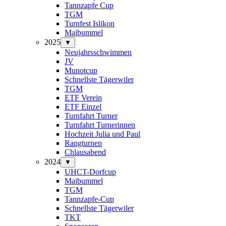
Tannzapfe Cup
TGM
Turnfest Islikon
Maibummel
2025
▼
Neujahrsschwimmen
JV
Munotcup
Schnellste Tägerwiler
TGM
ETF Verein
ETF Einzel
Turnfahrt Turner
Turnfahrt Turnerinnen
Hochzeit Julia und Paul
Rangturnen
Chlausabend
2024
▼
UHCT-Dorfcup
Maibummel
TGM
Tannzapfe-Cup
Schnellste Tägerwiler
TKT