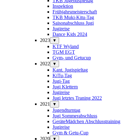
TKB Jugendspieltag
Inspektion
Frühjahrsmeisterschaft
TKB Muki-Kitu-Tag
Saisonabschluss Jugi
Jugireise
Dance Kids 2024
2023
▼
KTF Wyland
TGM EGT
Gym- und Getucup
2022
▼
Kant. Jugispieltag
KiTu-Tag
Jugi-Tag
Jugi Klettern
Jugireise
Jugi letztes Traning 2022
2021
▼
Jugendturntag
Jugi Sommerabschluss
GeräteMädchen Abschlusstraining
Jugireise
Gym & Getu-Cup
2020
▼