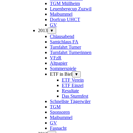
TGM Müllheim
Leuenbergcup Zuzwil
Maibummel
Dorfcup UHCT
GV
2013
▼
Chlausabend
Samichlaus FA
Turnfahrt Turner
Turnfahrt Turnerinnen
VFzR
Altpapier
Sommerspiele
ETF in Biel
▼
ETF Verein
ETF Einzel
Resultate
Das Sturmfest
Schnellste Tägerwiler
TGM
Sponsoren
Maibummel
GV
Fasnacht