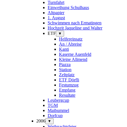
Turnfahrt
Einweihung Schulhaus
Altpapier
1. August
Schwimmen nach Ermatingen
Hochzeit Jaqueline und Walter
ETF
▼
Helfereinsatz
An / Abreise
Kanti
Kaserne Auenfeld
Kleine Allmend
Piazza
Station
Zeltplatz
ETF Dörfli
Festumzug
Empfang
Resultate
Leubergcup
TGM
Maibummel
Dorfcup
2006
▼
Weihnachtsfeier