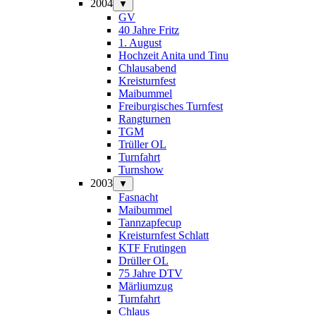
2004
▼
GV
40 Jahre Fritz
1. August
Hochzeit Anita und Tinu
Chlausabend
Kreisturnfest
Maibummel
Freiburgisches Turnfest
Rangturnen
TGM
Trüller OL
Turnfahrt
Turnshow
2003
▼
Fasnacht
Maibummel
Tannzapfecup
Kreisturnfest Schlatt
KTF Frutingen
Drüller OL
75 Jahre DTV
Märliumzug
Turnfahrt
Chlaus