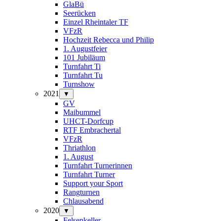
GlaBü
Seerücken
Einzel Rheintaler TF
VFzR
Hochzeit Rebecca und Philip
1. Augustfeier
101 Jubiläum
Turnfahrt Ti
Turnfahrt Tu
Turnshow
2021
▼
GV
Maibummel
UHCT-Dorfcup
RTF Embrachertal
VFzR
Thriathlon
1. August
Turnfahrt Turnerinnen
Turnfahrt Turner
Support your Sport
Rangturnen
Chlausabend
2020
▼
Felsenkeller