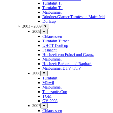
Turnfahrt Ti
Turnfahrt Tu
Maibummel
Bündner/Glarner Turnfest in Maienfeld
Dorfcup
2003 - 2009
▼
2009
▼
Chlausessen
Turnfahrt Turner
UHCT Dorfcup
Fasnacht
Hochzeit von Fränzi und Gaguz
Maibummel
Hochzeit Barbara und Raphael
Maibummel DTV+FTV
2008
▼
Turnfahrt
Märwil
Maibummel
Tannzapfe-Cup
TGM
GV 2008
2007
▼
Chlausessen