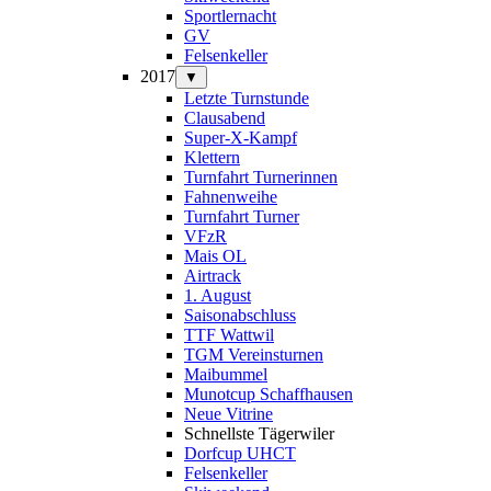
Sportlernacht
GV
Felsenkeller
2017
▼
Letzte Turnstunde
Clausabend
Super-X-Kampf
Klettern
Turnfahrt Turnerinnen
Fahnenweihe
Turnfahrt Turner
VFzR
Mais OL
Airtrack
1. August
Saisonabschluss
TTF Wattwil
TGM Vereinsturnen
Maibummel
Munotcup Schaffhausen
Neue Vitrine
Schnellste Tägerwiler
Dorfcup UHCT
Felsenkeller