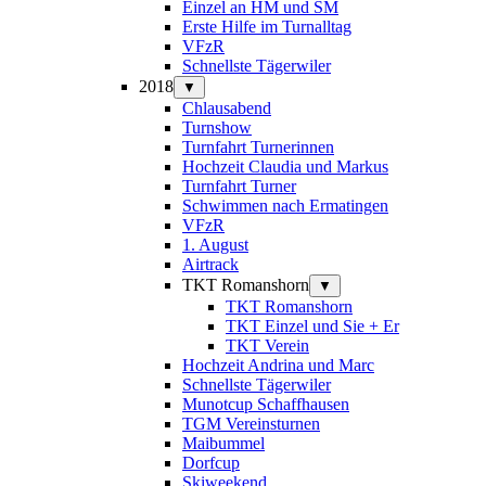
Einzel an HM und SM
Erste Hilfe im Turnalltag
VFzR
Schnellste Tägerwiler
2018
▼
Chlausabend
Turnshow
Turnfahrt Turnerinnen
Hochzeit Claudia und Markus
Turnfahrt Turner
Schwimmen nach Ermatingen
VFzR
1. August
Airtrack
TKT Romanshorn
▼
TKT Romanshorn
TKT Einzel und Sie + Er
TKT Verein
Hochzeit Andrina und Marc
Schnellste Tägerwiler
Munotcup Schaffhausen
TGM Vereinsturnen
Maibummel
Dorfcup
Skiweekend