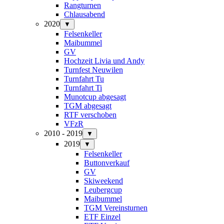
Rangturnen
Chlausabend
2020
▼
Felsenkeller
Maibummel
GV
Hochzeit Livia und Andy
Turnfest Neuwilen
Turnfahrt Tu
Turnfahrt Ti
Munotcup abgesagt
TGM abgesagt
RTF verschoben
VFzR
2010 - 2019
▼
2019
▼
Felsenkeller
Buttonverkauf
GV
Skiweekend
Leubergcup
Maibummel
TGM Vereinsturnen
ETF Einzel