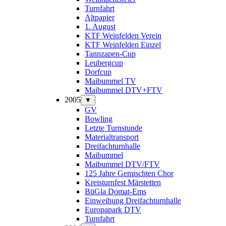
Turnfahrt
Altpapier
1. August
KTF Weinfelden Verein
KTF Weinfelden Einzel
Tannzapen-Cup
Leubergcup
Dorfcup
Maibummel TV
Maibummel DTV+FTV
2005
▼
GV
Bowling
Letzte Turnstunde
Materialtransport
Dreifachturnhalle
Maibummel
Maibummel DTV/FTV
125 Jahre Gemischten Chor
Kreisturnfest Märstetten
BüGla Domat-Ems
Einweihung Dreifachturnhalle
Europapark DTV
Turnfahrt