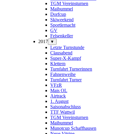
TGM Vereinsturnen
Maibummel
Dorfcup
Skiweekend
Sportlernacht
GV
Felsenkeller
2017
▼
Letzte Turnstunde
Clausabend
Super-X-Kampf
Klettern
Turnfahrt Turnerinnen
Fahnenweihe
Turnfahrt Turner
VFzR
Mais OL
Airtrack
1. August
Saisonabschluss
TTF Wattwil
TGM Vereinsturnen
Maibummel
Munotcup Schaffhausen
Neue Vitrine