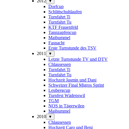
2012
▼
Dorfcup
Schlittschuhlaufen
Turnfahrt Ti
Turnfahrt Tu
KTF Frauenfeld
Tannzapfencup
Maibummel
Fasnacht
Erste Turnstunde des TSV
2011
▼
Letzte Turnstunde TV und DTV
Chlausessen
Turnfahrt Ti
Turnfahrt Tu
Hochzeit Jasmin und Dani
Schweizer Final Migros Sprint
Leubergcup
Turnfest Wädenswil
TGM
NOS in Tägerwilen
Maibummel
2010
▼
Chlausessen
Hochzeit Caro und Beni