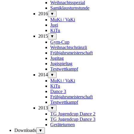
Weihnachtsspezial
Samiklausturnstunde
2016
▼
MuKi / VaKi
Jugi
KiTu
2015
▼
Gym-Cup
Weihnachtschränzli
Frühjahrsmeisterschaft
Jugitag
Jugispieltag
Testwettkampf
2014
▼
MuKi / VaKi
KiTu
Dance 3
Frühjahrsmeisterschaft
Testwettkampf
2013
▼
TG Jugendcup Dance 2
TG Jugendcup Dance 3
Geräteturnen
Downloads
▼