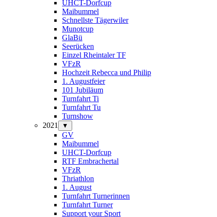
UHCT-Dorfcup
Maibummel
Schnellste Tägerwiler
Munotcup
GlaBü
Seerücken
Einzel Rheintaler TF
VFzR
Hochzeit Rebecca und Philip
1. Augustfeier
101 Jubiläum
Turnfahrt Ti
Turnfahrt Tu
Turnshow
2021
▼
GV
Maibummel
UHCT-Dorfcup
RTF Embrachertal
VFzR
Thriathlon
1. August
Turnfahrt Turnerinnen
Turnfahrt Turner
Support your Sport