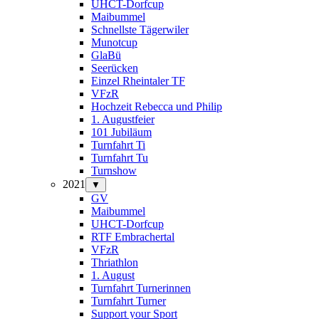
UHCT-Dorfcup
Maibummel
Schnellste Tägerwiler
Munotcup
GlaBü
Seerücken
Einzel Rheintaler TF
VFzR
Hochzeit Rebecca und Philip
1. Augustfeier
101 Jubiläum
Turnfahrt Ti
Turnfahrt Tu
Turnshow
2021
▼
GV
Maibummel
UHCT-Dorfcup
RTF Embrachertal
VFzR
Thriathlon
1. August
Turnfahrt Turnerinnen
Turnfahrt Turner
Support your Sport