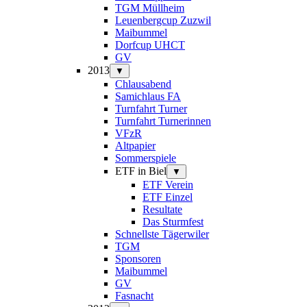
TGM Müllheim
Leuenbergcup Zuzwil
Maibummel
Dorfcup UHCT
GV
2013
▼
Chlausabend
Samichlaus FA
Turnfahrt Turner
Turnfahrt Turnerinnen
VFzR
Altpapier
Sommerspiele
ETF in Biel
▼
ETF Verein
ETF Einzel
Resultate
Das Sturmfest
Schnellste Tägerwiler
TGM
Sponsoren
Maibummel
GV
Fasnacht