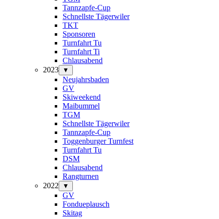
Tannzapfe-Cup
Schnellste Tägerwiler
TKT
Sponsoren
Turnfahrt Tu
Turnfahrt Ti
Chlausabend
2023
▼
Neujahrsbaden
GV
Skiweekend
Maibummel
TGM
Schnellste Tägerwiler
Tannzapfe-Cup
Toggenburger Turnfest
Turnfahrt Tu
DSM
Chlausabend
Rangturnen
2022
▼
GV
Fondueplausch
Skitag