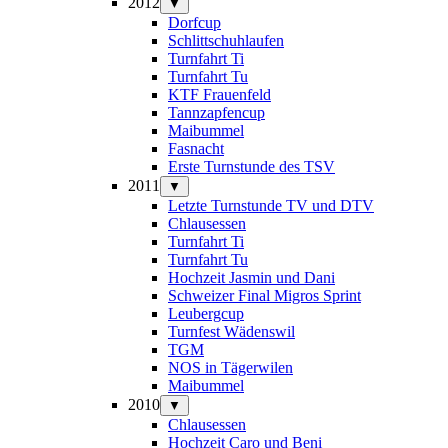
2012
▼
Dorfcup
Schlittschuhlaufen
Turnfahrt Ti
Turnfahrt Tu
KTF Frauenfeld
Tannzapfencup
Maibummel
Fasnacht
Erste Turnstunde des TSV
2011
▼
Letzte Turnstunde TV und DTV
Chlausessen
Turnfahrt Ti
Turnfahrt Tu
Hochzeit Jasmin und Dani
Schweizer Final Migros Sprint
Leubergcup
Turnfest Wädenswil
TGM
NOS in Tägerwilen
Maibummel
2010
▼
Chlausessen
Hochzeit Caro und Beni