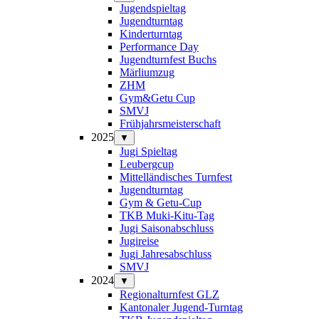
Jugendspieltag
Jugendturntag
Kinderturntag
Performance Day
Jugendturnfest Buchs
Märliumzug
ZHM
Gym&Getu Cup
SMVJ
Frühjahrsmeisterschaft
2025
▼
Jugi Spieltag
Leubergcup
Mittelländisches Turnfest
Jugendturntag
Gym & Getu-Cup
TKB Muki-Kitu-Tag
Jugi Saisonabschluss
Jugireise
Jugi Jahresabschluss
SMVJ
2024
▼
Regionalturnfest GLZ
Kantonaler Jugend-Turntag