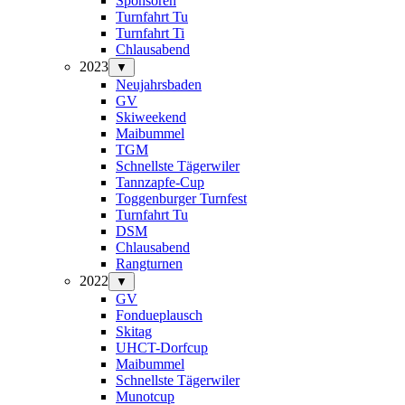
Sponsoren
Turnfahrt Tu
Turnfahrt Ti
Chlausabend
2023
▼
Neujahrsbaden
GV
Skiweekend
Maibummel
TGM
Schnellste Tägerwiler
Tannzapfe-Cup
Toggenburger Turnfest
Turnfahrt Tu
DSM
Chlausabend
Rangturnen
2022
▼
GV
Fondueplausch
Skitag
UHCT-Dorfcup
Maibummel
Schnellste Tägerwiler
Munotcup