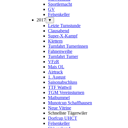
Sportlernacht
GV
Felsenkeller
2017
▼
Letzte Turnstunde
Clausabend
Super-X-Kampf
Klettern
Turnfahrt Turnerinnen
Fahnenweihe
Turnfahrt Turner
VFzR
Mais OL
Airtrack
1. August
Saisonabschluss
TTF Wattwil
TGM Vereinsturnen
Maibummel
Munotcup Schaffhausen
Neue Vitrine
Schnellste Tägerwiler
Dorfcup UHCT
Felsenkeller