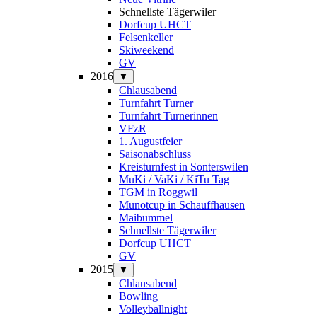
Schnellste Tägerwiler
Dorfcup UHCT
Felsenkeller
Skiweekend
GV
2016
▼
Chlausabend
Turnfahrt Turner
Turnfahrt Turnerinnen
VFzR
1. Augustfeier
Saisonabschluss
Kreisturnfest in Sonterswilen
MuKi / VaKi / KiTu Tag
TGM in Roggwil
Munotcup in Schauffhausen
Maibummel
Schnellste Tägerwiler
Dorfcup UHCT
GV
2015
▼
Chlausabend
Bowling
Volleyballnight