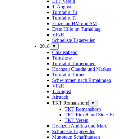
ETF Verein
1. August
Turnfahrt Tu
Turnfahrt Ti
Einzel an HM und SM
Erste Hilfe im Turnalltag
VFzR
Schnellste Tägerwiler
2018
▼
Chlausabend
Turnshow
Turnfahrt Turnerinnen
Hochzeit Claudia und Markus
Turnfahrt Turner
Schwimmen nach Ermatingen
VFzR
1. August
Airtrack
TKT Romanshorn
▼
TKT Romanshorn
TKT Einzel und Sie + Er
TKT Verein
Hochzeit Andrina und Marc
Schnellste Tägerwiler
Munotcup Schaffhausen