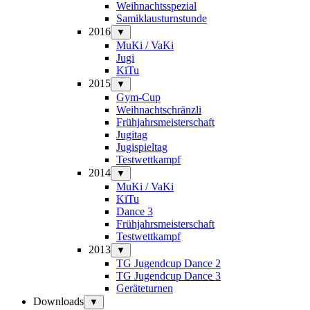
Weihnachtsspezial
Samiklausturnstunde
2016
▼
MuKi / VaKi
Jugi
KiTu
2015
▼
Gym-Cup
Weihnachtschränzli
Frühjahrsmeisterschaft
Jugitag
Jugispieltag
Testwettkampf
2014
▼
MuKi / VaKi
KiTu
Dance 3
Frühjahrsmeisterschaft
Testwettkampf
2013
▼
TG Jugendcup Dance 2
TG Jugendcup Dance 3
Geräteturnen
Downloads
▼