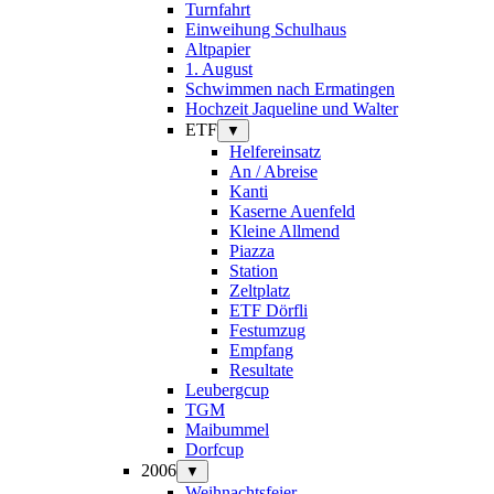
Turnfahrt
Einweihung Schulhaus
Altpapier
1. August
Schwimmen nach Ermatingen
Hochzeit Jaqueline und Walter
ETF
▼
Helfereinsatz
An / Abreise
Kanti
Kaserne Auenfeld
Kleine Allmend
Piazza
Station
Zeltplatz
ETF Dörfli
Festumzug
Empfang
Resultate
Leubergcup
TGM
Maibummel
Dorfcup
2006
▼
Weihnachtsfeier