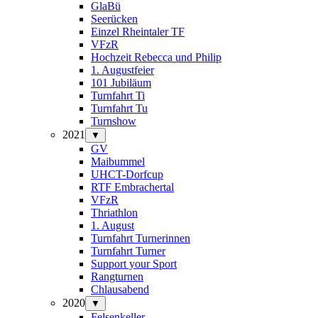
GlaBü
Seerücken
Einzel Rheintaler TF
VFzR
Hochzeit Rebecca und Philip
1. Augustfeier
101 Jubiläum
Turnfahrt Ti
Turnfahrt Tu
Turnshow
2021
▼
GV
Maibummel
UHCT-Dorfcup
RTF Embrachertal
VFzR
Thriathlon
1. August
Turnfahrt Turnerinnen
Turnfahrt Turner
Support your Sport
Rangturnen
Chlausabend
2020
▼
Felsenkeller