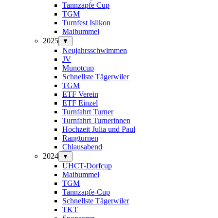
Tannzapfe Cup
TGM
Turnfest Islikon
Maibummel
2025
▼
Neujahrsschwimmen
JV
Munotcup
Schnellste Tägerwiler
TGM
ETF Verein
ETF Einzel
Turnfahrt Turner
Turnfahrt Turnerinnen
Hochzeit Julia und Paul
Rangturnen
Chlausabend
2024
▼
UHCT-Dorfcup
Maibummel
TGM
Tannzapfe-Cup
Schnellste Tägerwiler
TKT