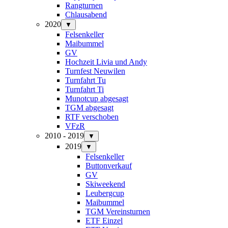
Rangturnen
Chlausabend
2020
▼
Felsenkeller
Maibummel
GV
Hochzeit Livia und Andy
Turnfest Neuwilen
Turnfahrt Tu
Turnfahrt Ti
Munotcup abgesagt
TGM abgesagt
RTF verschoben
VFzR
2010 - 2019
▼
2019
▼
Felsenkeller
Buttonverkauf
GV
Skiweekend
Leubergcup
Maibummel
TGM Vereinsturnen
ETF Einzel