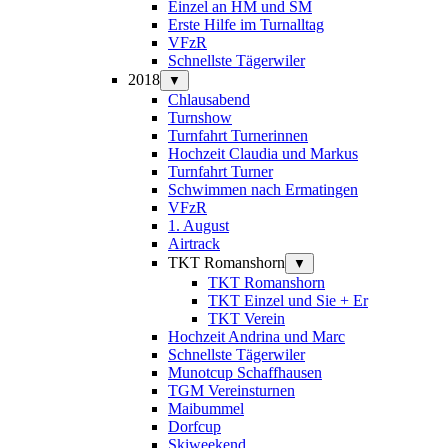
Einzel an HM und SM
Erste Hilfe im Turnalltag
VFzR
Schnellste Tägerwiler
2018
▼
Chlausabend
Turnshow
Turnfahrt Turnerinnen
Hochzeit Claudia und Markus
Turnfahrt Turner
Schwimmen nach Ermatingen
VFzR
1. August
Airtrack
TKT Romanshorn
▼
TKT Romanshorn
TKT Einzel und Sie + Er
TKT Verein
Hochzeit Andrina und Marc
Schnellste Tägerwiler
Munotcup Schaffhausen
TGM Vereinsturnen
Maibummel
Dorfcup
Skiweekend