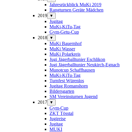
Jahresrückblick MuKi 2019
Rangturnen Geräte Mädchen
2019
▼
Jugitag
MuKi-KiTu-Tag
Gym-Getu-Cup
2018
▼
MuKi Bauernhof
MuKi Wasser
MuKi Polarkreis
Jugi Jägerballtunier Eschlikon
Jugi Jägerballtunier Neukirch-Egnach
Munotcup Schaffhausen
MuKi-KiTu-Tag
Turnfest Würenlos
Jugitag Romanshorn
Bildersgarten
SM Vereinsturnen Jugend
2017
▼
Gym-Cup
ZKT Tösstal
Jugireise
Jugitag
MUKI