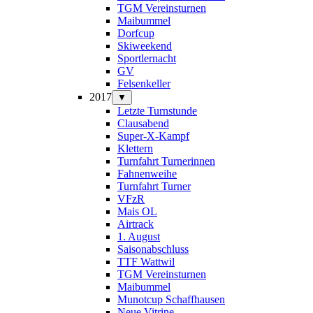
TGM Vereinsturnen
Maibummel
Dorfcup
Skiweekend
Sportlernacht
GV
Felsenkeller
2017
▼
Letzte Turnstunde
Clausabend
Super-X-Kampf
Klettern
Turnfahrt Turnerinnen
Fahnenweihe
Turnfahrt Turner
VFzR
Mais OL
Airtrack
1. August
Saisonabschluss
TTF Wattwil
TGM Vereinsturnen
Maibummel
Munotcup Schaffhausen
Neue Vitrine