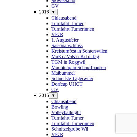
Skiweekend
GV
2016
▼
Chlausabend
Turnfahrt Turner
Turnfahrt Turnerinnen
VFzR
1. Augustfeier
Saisonabschluss
Kreisturnfest in Sonterswilen
MuKi / VaKi / KiTu Tag
TGM in Roggwil
Munotcup in Schauffhausen
Maibummel
Schnellste Tägerwiler
Dorfcup UHCT
GV
2015
▼
Chlausabend
Bowling
Volleyballnight
Turnfahrt Turner
Turnfahrt Turnerinnen
Schnitzelgrube Wil
VFzR