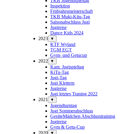
TKB Jugendspieltag
Inspektion
Frühjahrsmeisterschaft
TKB Muki-Kitu-Tag
Saisonabschluss Jugi
Jugireise
Dance Kids 2024
2023
▼
KTF Wyland
TGM EGT
Gym- und Getucup
2022
▼
Kant. Jugispieltag
KiTu-Tag
Jugi-Tag
Jugi Klettern
Jugireise
Jugi letztes Traning 2022
2021
▼
Jugendturntag
Jugi Sommerabschluss
GeräteMädchen Abschlusstraining
Jugireise
Gym & Getu-Cup
2020
▼