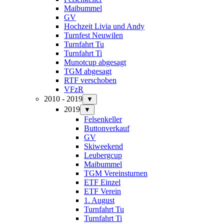
Maibummel
GV
Hochzeit Livia und Andy
Turnfest Neuwilen
Turnfahrt Tu
Turnfahrt Ti
Munotcup abgesagt
TGM abgesagt
RTF verschoben
VFzR
2010 - 2019
▼
2019
▼
Felsenkeller
Buttonverkauf
GV
Skiweekend
Leubergcup
Maibummel
TGM Vereinsturnen
ETF Einzel
ETF Verein
1. August
Turnfahrt Tu
Turnfahrt Ti