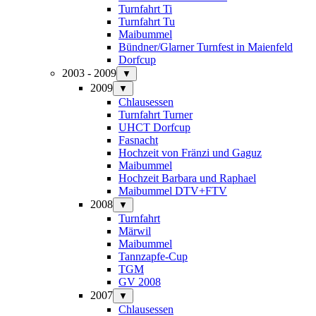
Turnfahrt Ti
Turnfahrt Tu
Maibummel
Bündner/Glarner Turnfest in Maienfeld
Dorfcup
2003 - 2009
▼
2009
▼
Chlausessen
Turnfahrt Turner
UHCT Dorfcup
Fasnacht
Hochzeit von Fränzi und Gaguz
Maibummel
Hochzeit Barbara und Raphael
Maibummel DTV+FTV
2008
▼
Turnfahrt
Märwil
Maibummel
Tannzapfe-Cup
TGM
GV 2008
2007
▼
Chlausessen