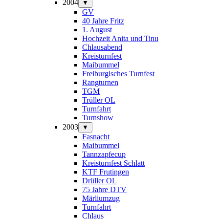
2004
▼
GV
40 Jahre Fritz
1. August
Hochzeit Anita und Tinu
Chlausabend
Kreisturnfest
Maibummel
Freiburgisches Turnfest
Rangturnen
TGM
Trüller OL
Turnfahrt
Turnshow
2003
▼
Fasnacht
Maibummel
Tannzapfecup
Kreisturnfest Schlatt
KTF Frutingen
Drüller OL
75 Jahre DTV
Märliumzug
Turnfahrt
Chlaus