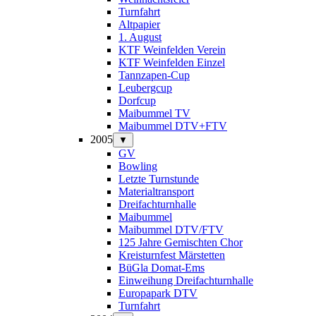
Turnfahrt
Altpapier
1. August
KTF Weinfelden Verein
KTF Weinfelden Einzel
Tannzapen-Cup
Leubergcup
Dorfcup
Maibummel TV
Maibummel DTV+FTV
2005
▼
GV
Bowling
Letzte Turnstunde
Materialtransport
Dreifachturnhalle
Maibummel
Maibummel DTV/FTV
125 Jahre Gemischten Chor
Kreisturnfest Märstetten
BüGla Domat-Ems
Einweihung Dreifachturnhalle
Europapark DTV
Turnfahrt