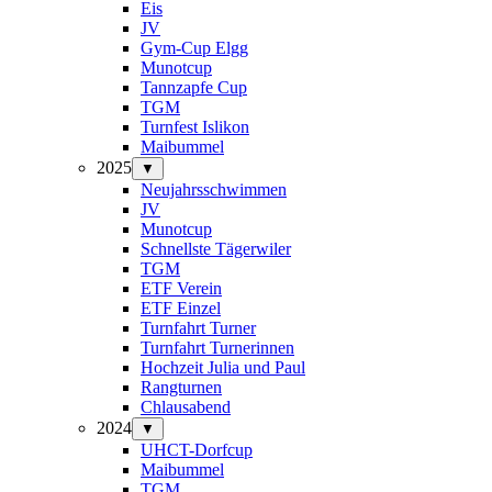
Eis
JV
Gym-Cup Elgg
Munotcup
Tannzapfe Cup
TGM
Turnfest Islikon
Maibummel
2025
▼
Neujahrsschwimmen
JV
Munotcup
Schnellste Tägerwiler
TGM
ETF Verein
ETF Einzel
Turnfahrt Turner
Turnfahrt Turnerinnen
Hochzeit Julia und Paul
Rangturnen
Chlausabend
2024
▼
UHCT-Dorfcup
Maibummel
TGM