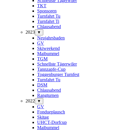
Schnellste Tägerwiler
TKT
Sponsoren
Turnfahrt Tu
Turnfahrt Ti
Chlausabend
2023
▼
Neujahrsbaden
GV
Skiweekend
Maibummel
TGM
Schnellste Tägerwiler
Tannzapfe-Cup
Toggenburger Turnfest
Turnfahrt Tu
DSM
Chlausabend
Rangturnen
2022
▼
GV
Fondueplausch
Skitag
UHCT-Dorfcup
Maibummel