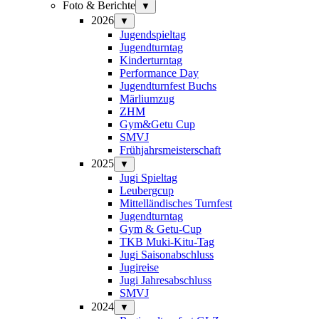
Foto & Berichte
▼
2026
▼
Jugendspieltag
Jugendturntag
Kinderturntag
Performance Day
Jugendturnfest Buchs
Märliumzug
ZHM
Gym&Getu Cup
SMVJ
Frühjahrsmeisterschaft
2025
▼
Jugi Spieltag
Leubergcup
Mittelländisches Turnfest
Jugendturntag
Gym & Getu-Cup
TKB Muki-Kitu-Tag
Jugi Saisonabschluss
Jugireise
Jugi Jahresabschluss
SMVJ
2024
▼