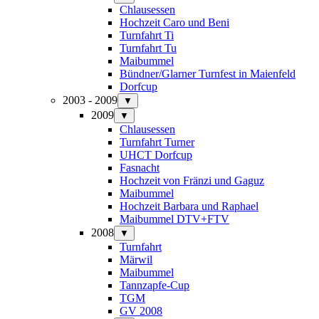
Chlausessen
Hochzeit Caro und Beni
Turnfahrt Ti
Turnfahrt Tu
Maibummel
Bündner/Glarner Turnfest in Maienfeld
Dorfcup
2003 - 2009
▼
2009
▼
Chlausessen
Turnfahrt Turner
UHCT Dorfcup
Fasnacht
Hochzeit von Fränzi und Gaguz
Maibummel
Hochzeit Barbara und Raphael
Maibummel DTV+FTV
2008
▼
Turnfahrt
Märwil
Maibummel
Tannzapfe-Cup
TGM
GV 2008