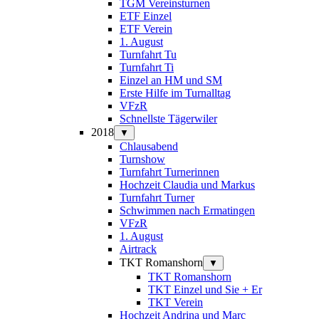
TGM Vereinsturnen
ETF Einzel
ETF Verein
1. August
Turnfahrt Tu
Turnfahrt Ti
Einzel an HM und SM
Erste Hilfe im Turnalltag
VFzR
Schnellste Tägerwiler
2018
▼
Chlausabend
Turnshow
Turnfahrt Turnerinnen
Hochzeit Claudia und Markus
Turnfahrt Turner
Schwimmen nach Ermatingen
VFzR
1. August
Airtrack
TKT Romanshorn
▼
TKT Romanshorn
TKT Einzel und Sie + Er
TKT Verein
Hochzeit Andrina und Marc