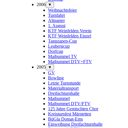
2006
▼
Weihnachtsfeier
Turnfahrt
Altpapier
1. August
KTF Weinfelden Verein
KTF Weinfelden Einzel
Tannzapen-Cup
Leubergcup
Dorfcup
Maibummel TV
Maibummel DTV+FTV
2005
▼
GV
Bowling
Letzte Turnstunde
Materialtransport
Dreifachturnhalle
Maibummel
Maibummel DTV/FTV
125 Jahre Gemischten Chor
Kreisturnfest Märstetten
BüGla Domat-Ems
Einweihung Dreifachturnhalle