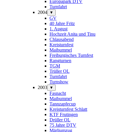
Europapark DTV
Turnfahrt
2004
▼
GV
40 Jahre Fritz
1. August
Hochzeit Anita und Tinu
Chlausabend
Kreisturnfest
Maibummel
Freiburgisches Turnfest
Rangturnen
TGM
Trüller OL
Turnfahrt
Turnshow
2003
▼
Fasnacht
Maibummel
Tannzapfecup
Kreisturnfest Schlatt
KTF Frutingen
Drüller OL
75 Jahre DTV
Märliumzug