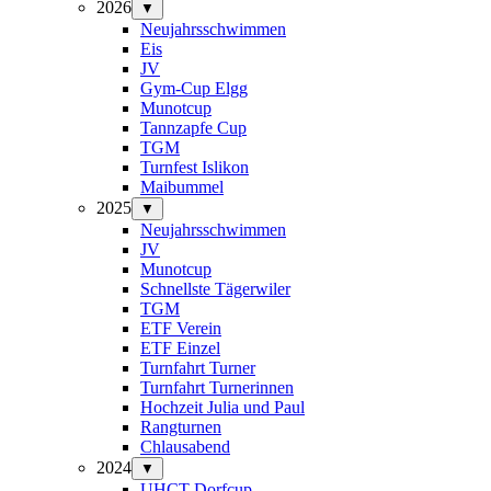
2026
▼
Neujahrsschwimmen
Eis
JV
Gym-Cup Elgg
Munotcup
Tannzapfe Cup
TGM
Turnfest Islikon
Maibummel
2025
▼
Neujahrsschwimmen
JV
Munotcup
Schnellste Tägerwiler
TGM
ETF Verein
ETF Einzel
Turnfahrt Turner
Turnfahrt Turnerinnen
Hochzeit Julia und Paul
Rangturnen
Chlausabend
2024
▼
UHCT-Dorfcup