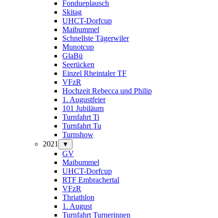
Fondueplausch
Skitag
UHCT-Dorfcup
Maibummel
Schnellste Tägerwiler
Munotcup
GlaBü
Seerücken
Einzel Rheintaler TF
VFzR
Hochzeit Rebecca und Philip
1. Augustfeier
101 Jubiläum
Turnfahrt Ti
Turnfahrt Tu
Turnshow
2021
▼
GV
Maibummel
UHCT-Dorfcup
RTF Embrachertal
VFzR
Thriathlon
1. August
Turnfahrt Turnerinnen