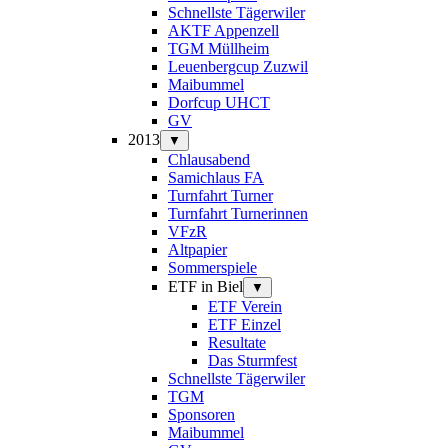
Schnellste Tägerwiler
AKTF Appenzell
TGM Müllheim
Leuenbergcup Zuzwil
Maibummel
Dorfcup UHCT
GV
2013
▼
Chlausabend
Samichlaus FA
Turnfahrt Turner
Turnfahrt Turnerinnen
VFzR
Altpapier
Sommerspiele
ETF in Biel
▼
ETF Verein
ETF Einzel
Resultate
Das Sturmfest
Schnellste Tägerwiler
TGM
Sponsoren
Maibummel