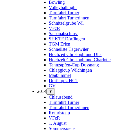
Bowling
Volleyballnight
Turnfahrt Turner
Turnfahrt Turnerinnen
Schnitzelgrube Wil
VFzR
Saisonabschluss
SHKTF Dörflingen
TGM Erlen
Schnellste Tägerwiler
Hochzeit Christoph und Ulla
Hochzeit Christoph und Charlotte
Tannzapfen-Cup Dussnang
Chläggicup Wilchingen
Maibummel
Dorfcup UHCT
GV
2014
▼
Chlausabend
Turnfahrt Turner
Turnfahrt Turnerinnen
Rothristcup
VFzR
1. August
Sommerspiele