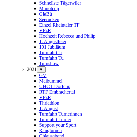
Schnellste Tägerwiler
Munotcup
GlaBü
Seerücken
Einzel Rheintaler TF
VFzR
Hochzeit Rebecca und Philip
1. Augustfeier
101 Jubiläum
Turnfahrt Ti
Turnfahrt Tu
Turnshow
2021
▼
GV
Maibummel
UHCT-Dorfcup
RTF Embrachertal
VFzR
Thriathlon
1. August
Turnfahrt Turnerinnen
Turnfahrt Turner
Support your Sport
Rangturnen
Chlausabend