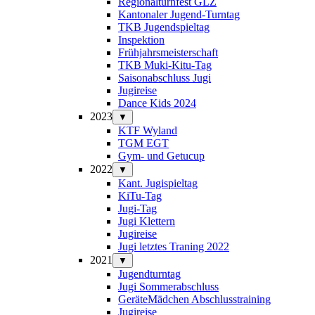
Regionalturnfest GLZ
Kantonaler Jugend-Turntag
TKB Jugendspieltag
Inspektion
Frühjahrsmeisterschaft
TKB Muki-Kitu-Tag
Saisonabschluss Jugi
Jugireise
Dance Kids 2024
2023
▼
KTF Wyland
TGM EGT
Gym- und Getucup
2022
▼
Kant. Jugispieltag
KiTu-Tag
Jugi-Tag
Jugi Klettern
Jugireise
Jugi letztes Traning 2022
2021
▼
Jugendturntag
Jugi Sommerabschluss
GeräteMädchen Abschlusstraining
Jugireise