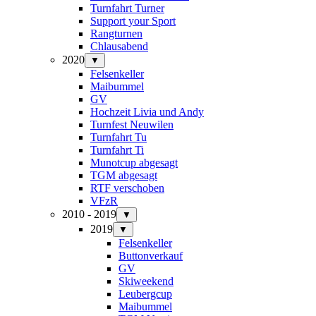
Turnfahrt Turner
Support your Sport
Rangturnen
Chlausabend
2020
▼
Felsenkeller
Maibummel
GV
Hochzeit Livia und Andy
Turnfest Neuwilen
Turnfahrt Tu
Turnfahrt Ti
Munotcup abgesagt
TGM abgesagt
RTF verschoben
VFzR
2010 - 2019
▼
2019
▼
Felsenkeller
Buttonverkauf
GV
Skiweekend
Leubergcup
Maibummel