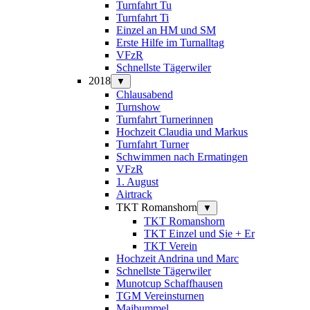
Turnfahrt Tu
Turnfahrt Ti
Einzel an HM und SM
Erste Hilfe im Turnalltag
VFzR
Schnellste Tägerwiler
2018
▼
Chlausabend
Turnshow
Turnfahrt Turnerinnen
Hochzeit Claudia und Markus
Turnfahrt Turner
Schwimmen nach Ermatingen
VFzR
1. August
Airtrack
TKT Romanshorn
▼
TKT Romanshorn
TKT Einzel und Sie + Er
TKT Verein
Hochzeit Andrina und Marc
Schnellste Tägerwiler
Munotcup Schaffhausen
TGM Vereinsturnen
Maibummel