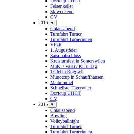
Dorfcup UHCT
Felsenkeller
Skiweekend
GV
2016
▼
Chlausabend
Turnfahrt Turner
Turnfahrt Turnerinnen
VFzR
1. Augustfeier
Saisonabschluss
Kreisturnfest in Sonterswilen
MuKi / VaKi / KiTu Tag
TGM in Roggwil
Munotcup in Schauffhausen
Maibummel
Schnellste Tägerwiler
Dorfcup UHCT
GV
2015
▼
Chlausabend
Bowling
Volleyballnight
Turnfahrt Turner
Turnfahrt Turnerinnen