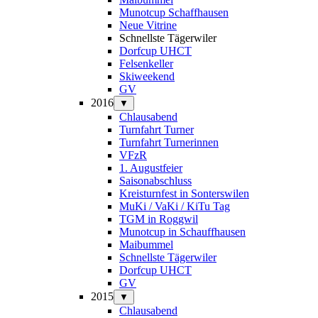
Munotcup Schaffhausen
Neue Vitrine
Schnellste Tägerwiler
Dorfcup UHCT
Felsenkeller
Skiweekend
GV
2016
▼
Chlausabend
Turnfahrt Turner
Turnfahrt Turnerinnen
VFzR
1. Augustfeier
Saisonabschluss
Kreisturnfest in Sonterswilen
MuKi / VaKi / KiTu Tag
TGM in Roggwil
Munotcup in Schauffhausen
Maibummel
Schnellste Tägerwiler
Dorfcup UHCT
GV
2015
▼
Chlausabend