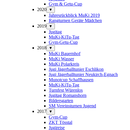
Gym & Getu-Cup
2020
▼
Jahresrückblick MuKi 2019
Rangturnen Geräte Mädchen
2019
▼
Jugitag
MuKi-KiTu-Tag
Gym-Getu-Cup
2018
▼
MuKi Bauernhof
MuKi Wasser
MuKi Polarkreis
Jugi Jägerballtunier Eschlikon
Jugi Jägerballtunier Neukirch-Egnach
Munotcup Schaffhausen
MuKi-KiTu-Tag
Turnfest Würenlos
Jugitag Romanshorn
Bildersgarten
SM Vereinsturnen Jugend
2017
▼
Gym-Cup
ZKT Tösstal
Jugireise