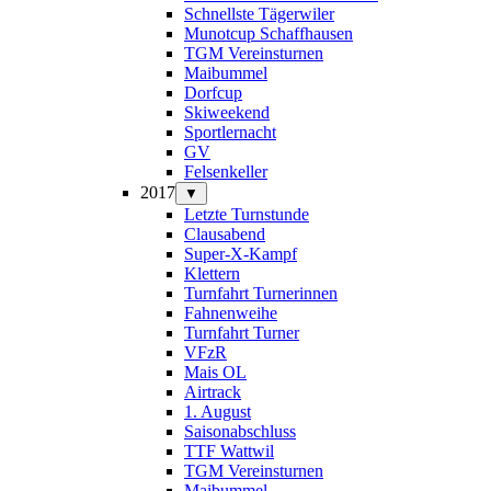
Schnellste Tägerwiler
Munotcup Schaffhausen
TGM Vereinsturnen
Maibummel
Dorfcup
Skiweekend
Sportlernacht
GV
Felsenkeller
2017
▼
Letzte Turnstunde
Clausabend
Super-X-Kampf
Klettern
Turnfahrt Turnerinnen
Fahnenweihe
Turnfahrt Turner
VFzR
Mais OL
Airtrack
1. August
Saisonabschluss
TTF Wattwil
TGM Vereinsturnen
Maibummel