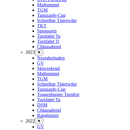
Maibummel
TGM
Tannzapfe-Cup
Schnellste Tägerwiler
TKT
Sponsoren
Turnfahrt Tu
Turnfahrt Ti
Chlausabend
2023
▼
Neujahrsbaden
GV
Skiweekend
Maibummel
TGM
Schnellste Tägerwiler
Tannzapfe-Cup
Toggenburger Turnfest
Turnfahrt Tu
DSM
Chlausabend
Rangturnen
2022
▼
GV