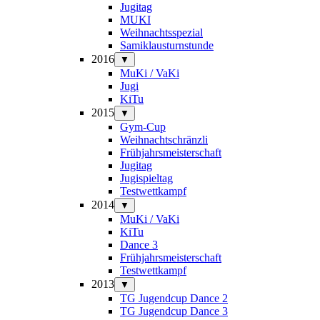
Jugitag
MUKI
Weihnachtsspezial
Samiklausturnstunde
2016
▼
MuKi / VaKi
Jugi
KiTu
2015
▼
Gym-Cup
Weihnachtschränzli
Frühjahrsmeisterschaft
Jugitag
Jugispieltag
Testwettkampf
2014
▼
MuKi / VaKi
KiTu
Dance 3
Frühjahrsmeisterschaft
Testwettkampf
2013
▼
TG Jugendcup Dance 2
TG Jugendcup Dance 3