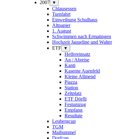
2007
▼
Chlausessen
Turnfahrt
Einweihung Schulhaus
Altpapier
1. August
Schwimmen nach Ermatingen
Hochzeit Jaqueline und Walter
ETF
▼
Helfereinsatz
An / Abreise
Kanti
Kaserne Auenfeld
Kleine Allmend
Piazza
Station
Zeltplatz
ETF Dörfli
Festumzug
Empfang
Resultate
Leubergcup
TGM
Maibummel
Dorfcup