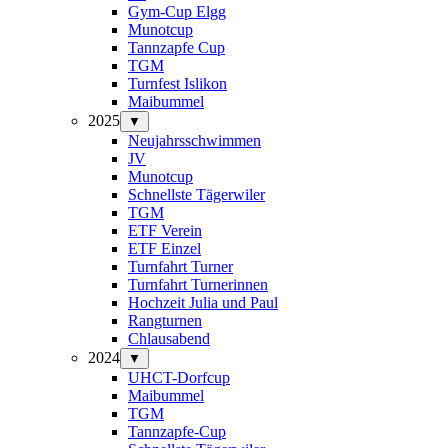
Gym-Cup Elgg
Munotcup
Tannzapfe Cup
TGM
Turnfest Islikon
Maibummel
2025
▼
Neujahrsschwimmen
JV
Munotcup
Schnellste Tägerwiler
TGM
ETF Verein
ETF Einzel
Turnfahrt Turner
Turnfahrt Turnerinnen
Hochzeit Julia und Paul
Rangturnen
Chlausabend
2024
▼
UHCT-Dorfcup
Maibummel
TGM
Tannzapfe-Cup