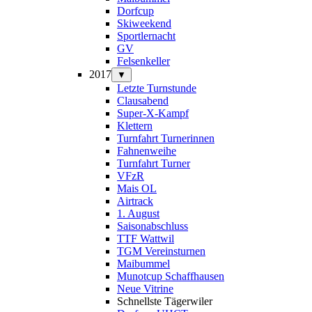
Dorfcup
Skiweekend
Sportlernacht
GV
Felsenkeller
2017
▼
Letzte Turnstunde
Clausabend
Super-X-Kampf
Klettern
Turnfahrt Turnerinnen
Fahnenweihe
Turnfahrt Turner
VFzR
Mais OL
Airtrack
1. August
Saisonabschluss
TTF Wattwil
TGM Vereinsturnen
Maibummel
Munotcup Schaffhausen
Neue Vitrine
Schnellste Tägerwiler