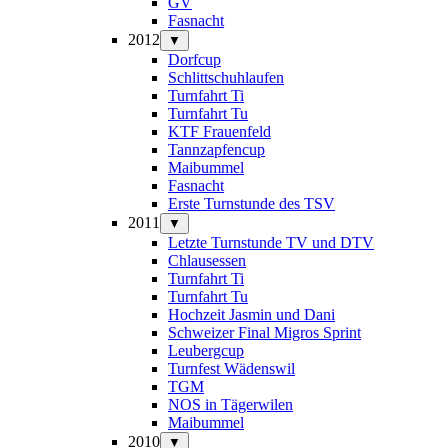
GV
Fasnacht
2012
▼
Dorfcup
Schlittschuhlaufen
Turnfahrt Ti
Turnfahrt Tu
KTF Frauenfeld
Tannzapfencup
Maibummel
Fasnacht
Erste Turnstunde des TSV
2011
▼
Letzte Turnstunde TV und DTV
Chlausessen
Turnfahrt Ti
Turnfahrt Tu
Hochzeit Jasmin und Dani
Schweizer Final Migros Sprint
Leubergcup
Turnfest Wädenswil
TGM
NOS in Tägerwilen
Maibummel
2010
▼