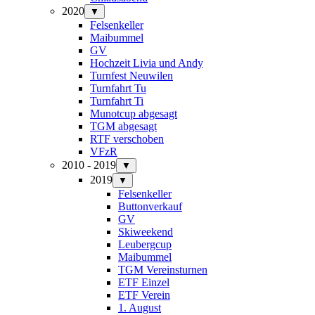
2020
▼
Felsenkeller
Maibummel
GV
Hochzeit Livia und Andy
Turnfest Neuwilen
Turnfahrt Tu
Turnfahrt Ti
Munotcup abgesagt
TGM abgesagt
RTF verschoben
VFzR
2010 - 2019
▼
2019
▼
Felsenkeller
Buttonverkauf
GV
Skiweekend
Leubergcup
Maibummel
TGM Vereinsturnen
ETF Einzel
ETF Verein
1. August