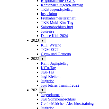
Regionalturnfest GLZ
Kantonaler Jugend-Turntag
TKB Jugendspieltag
Inspektion
Frühjahrsmeisterschaft
TKB Muki-Kitu-Tag
Saisonabschluss Jugi
Jugireise
Dance Kids 2024
2023
▼
KTF Wyland
TGM EGT
Gym- und Getucup
2022
▼
Kant. Jugispieltag
KiTu-Tag
Jugi-Tag
Jugi Klettern
Jugireise
Jugi letztes Traning 2022
2021
▼
Jugendturntag
Jugi Sommerabschluss
GeräteMädchen Abschlusstraining
Jugireise