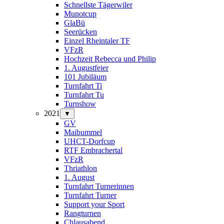
Schnellste Tägerwiler
Munotcup
GlaBü
Seerücken
Einzel Rheintaler TF
VFzR
Hochzeit Rebecca und Philip
1. Augustfeier
101 Jubiläum
Turnfahrt Ti
Turnfahrt Tu
Turnshow
2021
▼
GV
Maibummel
UHCT-Dorfcup
RTF Embrachertal
VFzR
Thriathlon
1. August
Turnfahrt Turnerinnen
Turnfahrt Turner
Support your Sport
Rangturnen
Chlausabend