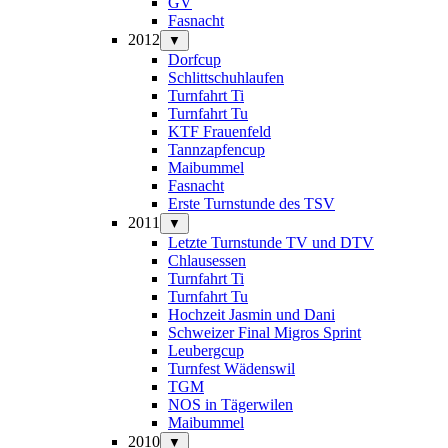
GV
Fasnacht
2012
▼
Dorfcup
Schlittschuhlaufen
Turnfahrt Ti
Turnfahrt Tu
KTF Frauenfeld
Tannzapfencup
Maibummel
Fasnacht
Erste Turnstunde des TSV
2011
▼
Letzte Turnstunde TV und DTV
Chlausessen
Turnfahrt Ti
Turnfahrt Tu
Hochzeit Jasmin und Dani
Schweizer Final Migros Sprint
Leubergcup
Turnfest Wädenswil
TGM
NOS in Tägerwilen
Maibummel
2010
▼