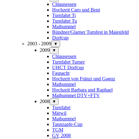
Chlausessen
Hochzeit Caro und Beni
Turnfahrt Ti
Turnfahrt Tu
Maibummel
Bündner/Glarner Turnfest in Maienfeld
Dorfcup
2003 - 2009
▼
2009
▼
Chlausessen
Turnfahrt Turner
UHCT Dorfcup
Fasnacht
Hochzeit von Fränzi und Gaguz
Maibummel
Hochzeit Barbara und Raphael
Maibummel DTV+FTV
2008
▼
Turnfahrt
Märwil
Maibummel
Tannzapfe-Cup
TGM
GV 2008