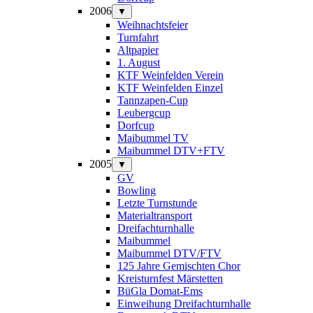
2006
▼
Weihnachtsfeier
Turnfahrt
Altpapier
1. August
KTF Weinfelden Verein
KTF Weinfelden Einzel
Tannzapen-Cup
Leubergcup
Dorfcup
Maibummel TV
Maibummel DTV+FTV
2005
▼
GV
Bowling
Letzte Turnstunde
Materialtransport
Dreifachturnhalle
Maibummel
Maibummel DTV/FTV
125 Jahre Gemischten Chor
Kreisturnfest Märstetten
BüGla Domat-Ems
Einweihung Dreifachturnhalle