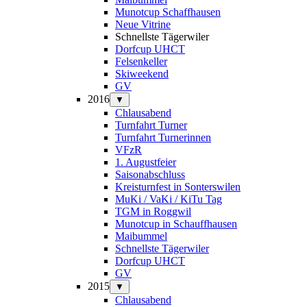
Munotcup Schaffhausen
Neue Vitrine
Schnellste Tägerwiler
Dorfcup UHCT
Felsenkeller
Skiweekend
GV
2016
▼
Chlausabend
Turnfahrt Turner
Turnfahrt Turnerinnen
VFzR
1. Augustfeier
Saisonabschluss
Kreisturnfest in Sonterswilen
MuKi / VaKi / KiTu Tag
TGM in Roggwil
Munotcup in Schauffhausen
Maibummel
Schnellste Tägerwiler
Dorfcup UHCT
GV
2015
▼
Chlausabend