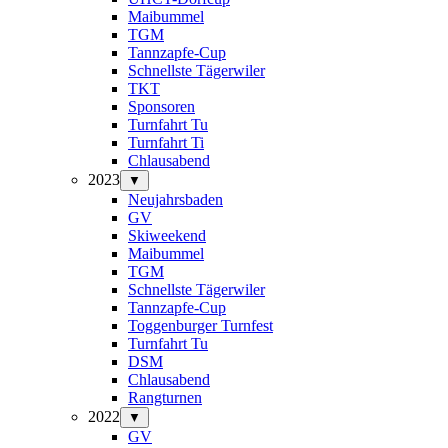
Maibummel
TGM
Tannzapfe-Cup
Schnellste Tägerwiler
TKT
Sponsoren
Turnfahrt Tu
Turnfahrt Ti
Chlausabend
2023
▼
Neujahrsbaden
GV
Skiweekend
Maibummel
TGM
Schnellste Tägerwiler
Tannzapfe-Cup
Toggenburger Turnfest
Turnfahrt Tu
DSM
Chlausabend
Rangturnen
2022
▼
GV