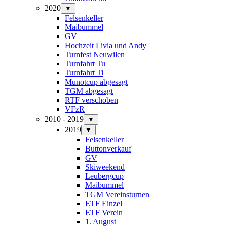
2020
▼
Felsenkeller
Maibummel
GV
Hochzeit Livia und Andy
Turnfest Neuwilen
Turnfahrt Tu
Turnfahrt Ti
Munotcup abgesagt
TGM abgesagt
RTF verschoben
VFzR
2010 - 2019
▼
2019
▼
Felsenkeller
Buttonverkauf
GV
Skiweekend
Leubergcup
Maibummel
TGM Vereinsturnen
ETF Einzel
ETF Verein
1. August