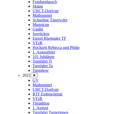
Fondueplausch
Skitag
UHCT-Dorfcup
Maibummel
Schnellste Tägerwiler
Munotcup
GlaBü
Seerücken
Einzel Rheintaler TF
VFzR
Hochzeit Rebecca und Philip
1. Augustfeier
101 Jubiläum
Turnfahrt Ti
Turnfahrt Tu
Turnshow
2021
▼
GV
Maibummel
UHCT-Dorfcup
RTF Embrachertal
VFzR
Thriathlon
1. August
Turnfahrt Turnerinnen