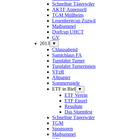
Schnellste Tägerwiler
AKTF Appenzell
TGM Müllheim
Leuenbergcup Zuzwil
Maibummel
Dorfcup UHCT
GV
2013
▼
Chlausabend
Samichlaus FA
Turnfahrt Turner
Turnfahrt Turnerinnen
VFzR
Altpapier
Sommerspiele
ETF in Biel
▼
ETF Verein
ETF Einzel
Resultate
Das Sturmfest
Schnellste Tägerwiler
TGM
Sponsoren
Maibummel