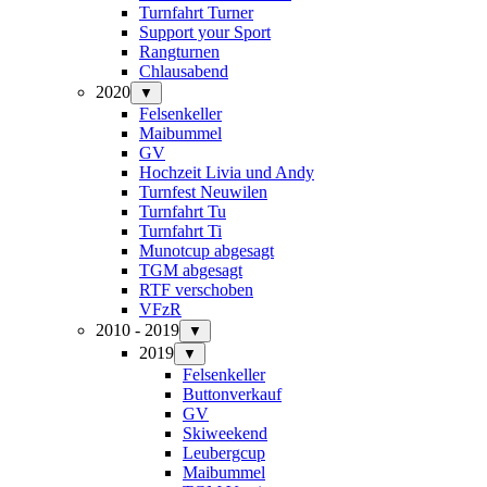
Turnfahrt Turner
Support your Sport
Rangturnen
Chlausabend
2020
▼
Felsenkeller
Maibummel
GV
Hochzeit Livia und Andy
Turnfest Neuwilen
Turnfahrt Tu
Turnfahrt Ti
Munotcup abgesagt
TGM abgesagt
RTF verschoben
VFzR
2010 - 2019
▼
2019
▼
Felsenkeller
Buttonverkauf
GV
Skiweekend
Leubergcup
Maibummel