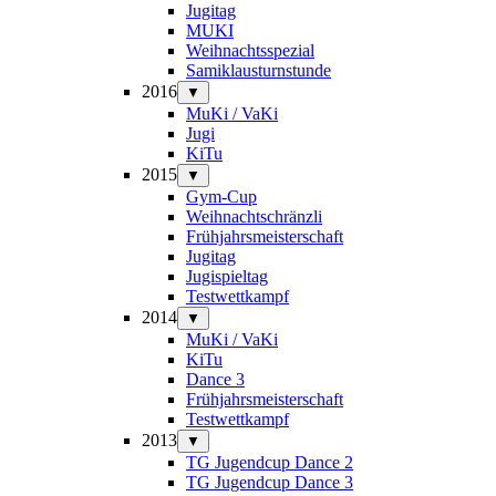
Jugitag
MUKI
Weihnachtsspezial
Samiklausturnstunde
2016
▼
MuKi / VaKi
Jugi
KiTu
2015
▼
Gym-Cup
Weihnachtschränzli
Frühjahrsmeisterschaft
Jugitag
Jugispieltag
Testwettkampf
2014
▼
MuKi / VaKi
KiTu
Dance 3
Frühjahrsmeisterschaft
Testwettkampf
2013
▼
TG Jugendcup Dance 2
TG Jugendcup Dance 3