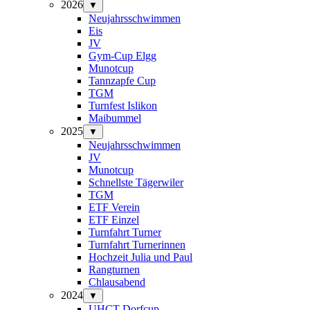
2026
▼
Neujahrsschwimmen
Eis
JV
Gym-Cup Elgg
Munotcup
Tannzapfe Cup
TGM
Turnfest Islikon
Maibummel
2025
▼
Neujahrsschwimmen
JV
Munotcup
Schnellste Tägerwiler
TGM
ETF Verein
ETF Einzel
Turnfahrt Turner
Turnfahrt Turnerinnen
Hochzeit Julia und Paul
Rangturnen
Chlausabend
2024
▼
UHCT-Dorfcup