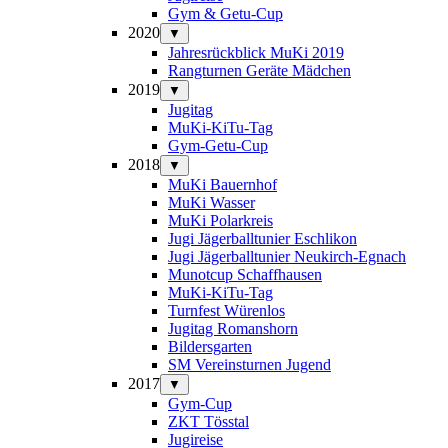
Gym & Getu-Cup
2020
▼
Jahresrückblick MuKi 2019
Rangturnen Geräte Mädchen
2019
▼
Jugitag
MuKi-KiTu-Tag
Gym-Getu-Cup
2018
▼
MuKi Bauernhof
MuKi Wasser
MuKi Polarkreis
Jugi Jägerballtunier Eschlikon
Jugi Jägerballtunier Neukirch-Egnach
Munotcup Schaffhausen
MuKi-KiTu-Tag
Turnfest Würenlos
Jugitag Romanshorn
Bildersgarten
SM Vereinsturnen Jugend
2017
▼
Gym-Cup
ZKT Tösstal
Jugireise