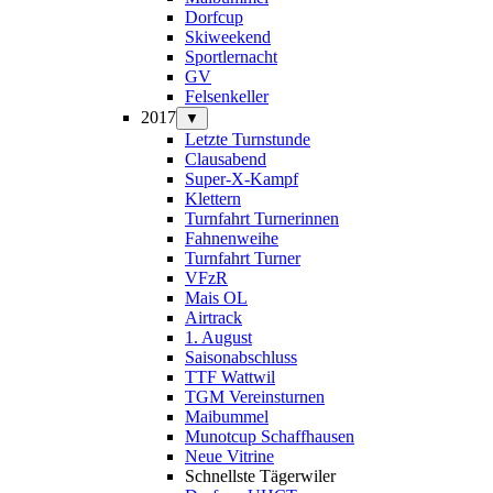
Dorfcup
Skiweekend
Sportlernacht
GV
Felsenkeller
2017
▼
Letzte Turnstunde
Clausabend
Super-X-Kampf
Klettern
Turnfahrt Turnerinnen
Fahnenweihe
Turnfahrt Turner
VFzR
Mais OL
Airtrack
1. August
Saisonabschluss
TTF Wattwil
TGM Vereinsturnen
Maibummel
Munotcup Schaffhausen
Neue Vitrine
Schnellste Tägerwiler