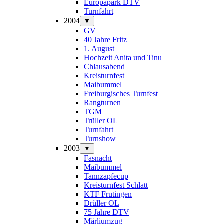
Europapark DTV
Turnfahrt
2004
▼
GV
40 Jahre Fritz
1. August
Hochzeit Anita und Tinu
Chlausabend
Kreisturnfest
Maibummel
Freiburgisches Turnfest
Rangturnen
TGM
Trüller OL
Turnfahrt
Turnshow
2003
▼
Fasnacht
Maibummel
Tannzapfecup
Kreisturnfest Schlatt
KTF Frutingen
Drüller OL
75 Jahre DTV
Märliumzug