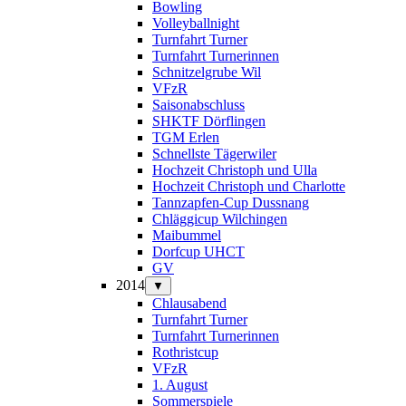
Bowling
Volleyballnight
Turnfahrt Turner
Turnfahrt Turnerinnen
Schnitzelgrube Wil
VFzR
Saisonabschluss
SHKTF Dörflingen
TGM Erlen
Schnellste Tägerwiler
Hochzeit Christoph und Ulla
Hochzeit Christoph und Charlotte
Tannzapfen-Cup Dussnang
Chläggicup Wilchingen
Maibummel
Dorfcup UHCT
GV
2014
▼
Chlausabend
Turnfahrt Turner
Turnfahrt Turnerinnen
Rothristcup
VFzR
1. August
Sommerspiele