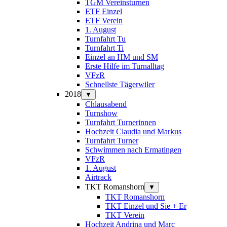
TGM Vereinsturnen
ETF Einzel
ETF Verein
1. August
Turnfahrt Tu
Turnfahrt Ti
Einzel an HM und SM
Erste Hilfe im Turnalltag
VFzR
Schnellste Tägerwiler
2018
▼
Chlausabend
Turnshow
Turnfahrt Turnerinnen
Hochzeit Claudia und Markus
Turnfahrt Turner
Schwimmen nach Ermatingen
VFzR
1. August
Airtrack
TKT Romanshorn
▼
TKT Romanshorn
TKT Einzel und Sie + Er
TKT Verein
Hochzeit Andrina und Marc