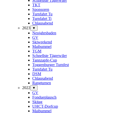
Schnellste Tägerwiler
TKT
Sponsoren
Turnfahrt Tu
Turnfahrt Ti
Chlausabend
2023
▼
Neujahrsbaden
GV
Skiweekend
Maibummel
TGM
Schnellste Tägerwiler
Tannzapfe-Cup
Toggenburger Turnfest
Turnfahrt Tu
DSM
Chlausabend
Rangturnen
2022
▼
GV
Fondueplausch
Skitag
UHCT-Dorfcup
Maibummel