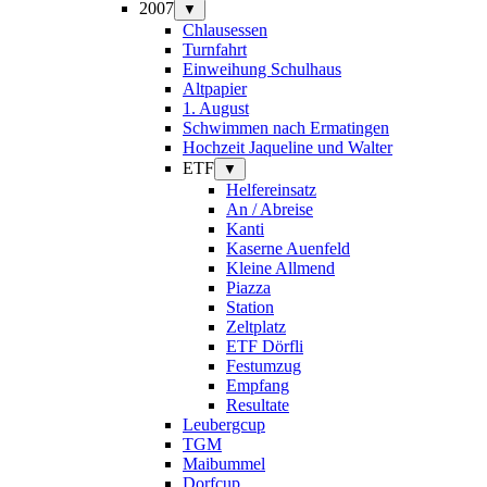
2007
▼
Chlausessen
Turnfahrt
Einweihung Schulhaus
Altpapier
1. August
Schwimmen nach Ermatingen
Hochzeit Jaqueline und Walter
ETF
▼
Helfereinsatz
An / Abreise
Kanti
Kaserne Auenfeld
Kleine Allmend
Piazza
Station
Zeltplatz
ETF Dörfli
Festumzug
Empfang
Resultate
Leubergcup
TGM
Maibummel
Dorfcup