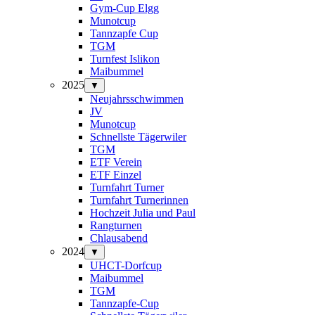
Gym-Cup Elgg
Munotcup
Tannzapfe Cup
TGM
Turnfest Islikon
Maibummel
2025
▼
Neujahrsschwimmen
JV
Munotcup
Schnellste Tägerwiler
TGM
ETF Verein
ETF Einzel
Turnfahrt Turner
Turnfahrt Turnerinnen
Hochzeit Julia und Paul
Rangturnen
Chlausabend
2024
▼
UHCT-Dorfcup
Maibummel
TGM
Tannzapfe-Cup