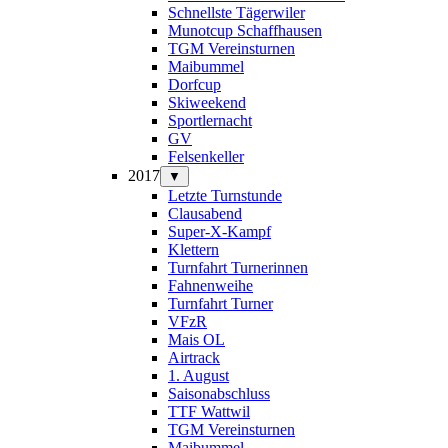
Schnellste Tägerwiler
Munotcup Schaffhausen
TGM Vereinsturnen
Maibummel
Dorfcup
Skiweekend
Sportlernacht
GV
Felsenkeller
2017
▼
Letzte Turnstunde
Clausabend
Super-X-Kampf
Klettern
Turnfahrt Turnerinnen
Fahnenweihe
Turnfahrt Turner
VFzR
Mais OL
Airtrack
1. August
Saisonabschluss
TTF Wattwil
TGM Vereinsturnen
Maibummel