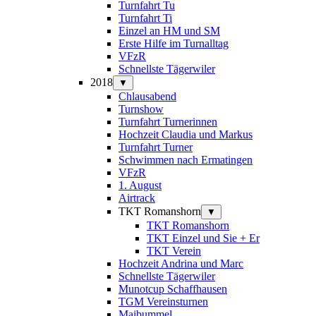
Turnfahrt Tu
Turnfahrt Ti
Einzel an HM und SM
Erste Hilfe im Turnalltag
VFzR
Schnellste Tägerwiler
2018
▼
Chlausabend
Turnshow
Turnfahrt Turnerinnen
Hochzeit Claudia und Markus
Turnfahrt Turner
Schwimmen nach Ermatingen
VFzR
1. August
Airtrack
TKT Romanshorn
▼
TKT Romanshorn
TKT Einzel und Sie + Er
TKT Verein
Hochzeit Andrina und Marc
Schnellste Tägerwiler
Munotcup Schaffhausen
TGM Vereinsturnen
Maibummel