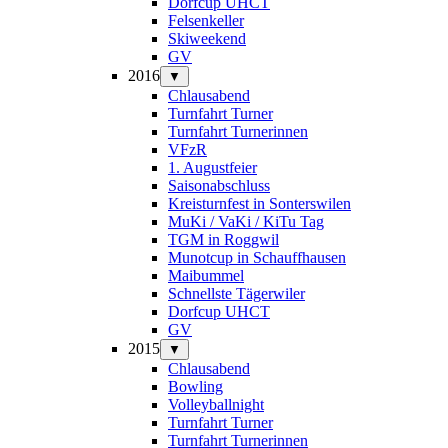
Dorfcup UHCT
Felsenkeller
Skiweekend
GV
2016
▼
Chlausabend
Turnfahrt Turner
Turnfahrt Turnerinnen
VFzR
1. Augustfeier
Saisonabschluss
Kreisturnfest in Sonterswilen
MuKi / VaKi / KiTu Tag
TGM in Roggwil
Munotcup in Schauffhausen
Maibummel
Schnellste Tägerwiler
Dorfcup UHCT
GV
2015
▼
Chlausabend
Bowling
Volleyballnight
Turnfahrt Turner
Turnfahrt Turnerinnen