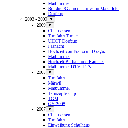
Maibummel
Bündner/Glarner Turnfest in Maienfeld
Dorfcup
2003 - 2009
▼
2009
▼
Chlausessen
Turnfahrt Turner
UHCT Dorfcup
Fasnacht
Hochzeit von Fränzi und Gaguz
Maibummel
Hochzeit Barbara und Raphael
Maibummel DTV+FTV
2008
▼
Turnfahrt
Märwil
Maibummel
Tannzapfe-Cup
TGM
GV 2008
2007
▼
Chlausessen
Turnfahrt
Einweihung Schulhaus