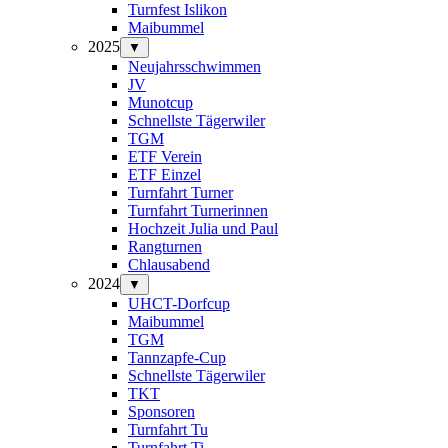
Turnfest Islikon
Maibummel
2025
▼
Neujahrsschwimmen
JV
Munotcup
Schnellste Tägerwiler
TGM
ETF Verein
ETF Einzel
Turnfahrt Turner
Turnfahrt Turnerinnen
Hochzeit Julia und Paul
Rangturnen
Chlausabend
2024
▼
UHCT-Dorfcup
Maibummel
TGM
Tannzapfe-Cup
Schnellste Tägerwiler
TKT
Sponsoren
Turnfahrt Tu
Turnfahrt Ti