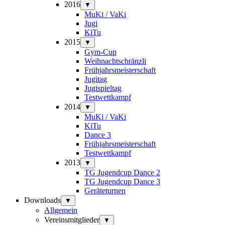
2016
▼
MuKi / VaKi
Jugi
KiTu
2015
▼
Gym-Cup
Weihnachtschränzli
Frühjahrsmeisterschaft
Jugitag
Jugispieltag
Testwettkampf
2014
▼
MuKi / VaKi
KiTu
Dance 3
Frühjahrsmeisterschaft
Testwettkampf
2013
▼
TG Jugendcup Dance 2
TG Jugendcup Dance 3
Geräteturnen
Downloads
▼
Allgemein
Vereinsmitglieder
▼