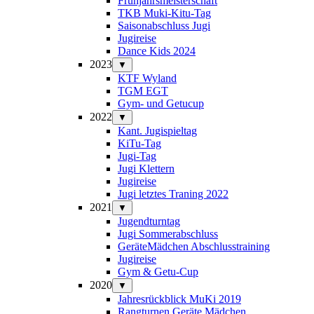
Frühjahrsmeisterschaft
TKB Muki-Kitu-Tag
Saisonabschluss Jugi
Jugireise
Dance Kids 2024
2023
▼
KTF Wyland
TGM EGT
Gym- und Getucup
2022
▼
Kant. Jugispieltag
KiTu-Tag
Jugi-Tag
Jugi Klettern
Jugireise
Jugi letztes Traning 2022
2021
▼
Jugendturntag
Jugi Sommerabschluss
GeräteMädchen Abschlusstraining
Jugireise
Gym & Getu-Cup
2020
▼
Jahresrückblick MuKi 2019
Rangturnen Geräte Mädchen