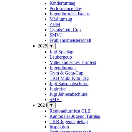
Kinderturntag
Performance Day
Jugendturnfest Buchs
Märliumzug
ZHM
Gym&Getu Cup
SMVJ
Frühjahrsmeisterschaft
2025
▼
Jugi Spieltag
Leubergcup
Mittelländisches Turnfest
Jugendturntag
Gym & Getu-Cup
TKB Muki-Kitu-Tag
Jugi Saisonabschluss
Jugireise
Jugi Jahresabschluss
SMVJ
2024
▼
Regionalturnfest GLZ
Kantonaler Jugend-Turntag
TKB Jugendspieltag
Inspektion