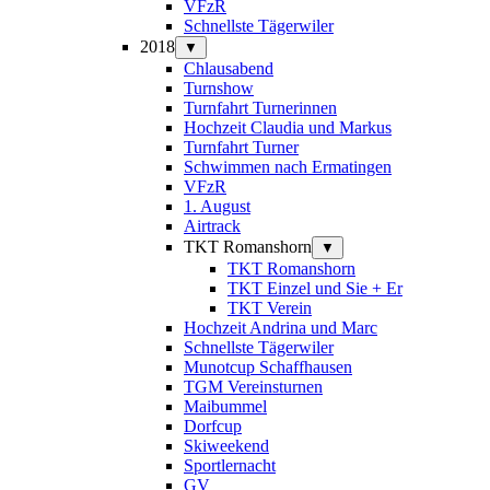
VFzR
Schnellste Tägerwiler
2018
▼
Chlausabend
Turnshow
Turnfahrt Turnerinnen
Hochzeit Claudia und Markus
Turnfahrt Turner
Schwimmen nach Ermatingen
VFzR
1. August
Airtrack
TKT Romanshorn
▼
TKT Romanshorn
TKT Einzel und Sie + Er
TKT Verein
Hochzeit Andrina und Marc
Schnellste Tägerwiler
Munotcup Schaffhausen
TGM Vereinsturnen
Maibummel
Dorfcup
Skiweekend
Sportlernacht
GV