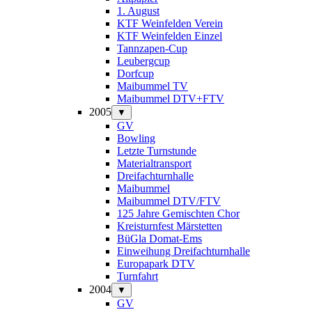
1. August
KTF Weinfelden Verein
KTF Weinfelden Einzel
Tannzapen-Cup
Leubergcup
Dorfcup
Maibummel TV
Maibummel DTV+FTV
2005
▼
GV
Bowling
Letzte Turnstunde
Materialtransport
Dreifachturnhalle
Maibummel
Maibummel DTV/FTV
125 Jahre Gemischten Chor
Kreisturnfest Märstetten
BüGla Domat-Ems
Einweihung Dreifachturnhalle
Europapark DTV
Turnfahrt
2004
▼
GV