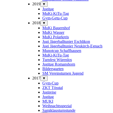
2019
▼
Jugitag
MuKi-KiTu-Tag
Gym-Getu-Cup
2018
▼
MuKi Bauernhof
MuKi Wasser
MuKi Polarkreis
Jugi Jägerballtunier Eschlikon
Jugi Jägerballtunier Neukirch-Egnach
Munotcup Schaffhausen
MuKi-KiTu-Tag
Turnfest Würenlos
Jugitag Romanshorn
Bildersgarten
SM Vereinsturnen Jugend
2017
▼
Gym-Cup
ZKT Tösstal
Jugireise
Jugitag
MUKI
Weihnachtsspezial
Samiklausturnstunde