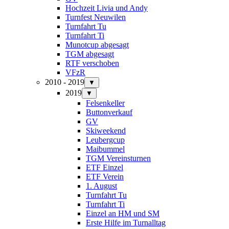
Hochzeit Livia und Andy
Turnfest Neuwilen
Turnfahrt Tu
Turnfahrt Ti
Munotcup abgesagt
TGM abgesagt
RTF verschoben
VFzR
2010 - 2019
▼
2019
▼
Felsenkeller
Buttonverkauf
GV
Skiweekend
Leubergcup
Maibummel
TGM Vereinsturnen
ETF Einzel
ETF Verein
1. August
Turnfahrt Tu
Turnfahrt Ti
Einzel an HM und SM
Erste Hilfe im Turnalltag