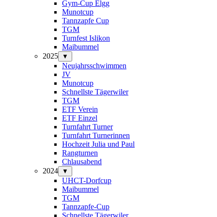
Gym-Cup Elgg
Munotcup
Tannzapfe Cup
TGM
Turnfest Islikon
Maibummel
2025
▼
Neujahrsschwimmen
JV
Munotcup
Schnellste Tägerwiler
TGM
ETF Verein
ETF Einzel
Turnfahrt Turner
Turnfahrt Turnerinnen
Hochzeit Julia und Paul
Rangturnen
Chlausabend
2024
▼
UHCT-Dorfcup
Maibummel
TGM
Tannzapfe-Cup
Schnellste Tägerwiler