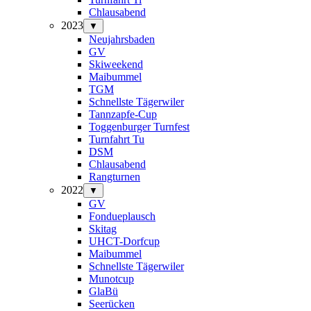
Chlausabend
2023
▼
Neujahrsbaden
GV
Skiweekend
Maibummel
TGM
Schnellste Tägerwiler
Tannzapfe-Cup
Toggenburger Turnfest
Turnfahrt Tu
DSM
Chlausabend
Rangturnen
2022
▼
GV
Fondueplausch
Skitag
UHCT-Dorfcup
Maibummel
Schnellste Tägerwiler
Munotcup
GlaBü
Seerücken