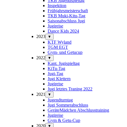
TKB Jugendspieltag
Inspektion
Frühjahrsmeisterschaft
TKB Muki-Kitu-Tag
Saisonabschluss Jugi
Jugireise
Dance Kids 2024
2023
▼
KTF Wyland
TGM EGT
Gym- und Getucup
2022
▼
Kant. Jugispieltag
KiTu-Tag
Jugi-Tag
Jugi Klettern
Jugireise
Jugi letztes Traning 2022
2021
▼
Jugendturntag
Jugi Sommerabschluss
GeräteMädchen Abschlusstraining
Jugireise
Gym & Getu-Cup
2020
▼