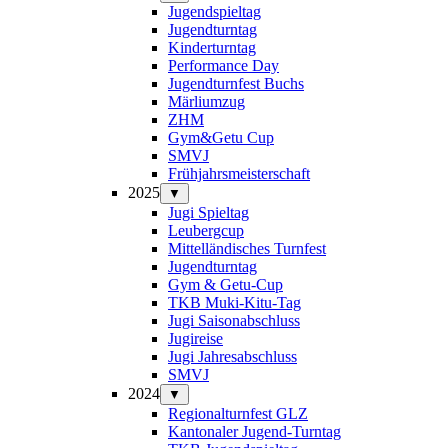
Jugendspieltag
Jugendturntag
Kinderturntag
Performance Day
Jugendturnfest Buchs
Märliumzug
ZHM
Gym&Getu Cup
SMVJ
Frühjahrsmeisterschaft
2025
▼
Jugi Spieltag
Leubergcup
Mittelländisches Turnfest
Jugendturntag
Gym & Getu-Cup
TKB Muki-Kitu-Tag
Jugi Saisonabschluss
Jugireise
Jugi Jahresabschluss
SMVJ
2024
▼
Regionalturnfest GLZ
Kantonaler Jugend-Turntag