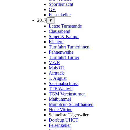
Sportlernacht
GV
Felsenkeller
2017
▼
Letzte Turnstunde
Clausabend
Super-X-Kampf
Klettern
Turnfahrt Turnerinnen
Fahnenweihe
Turnfahrt Turner
VFzR
Mais OL
Airtrack
1. August
Saisonabschluss
TTF Wattwil
TGM Vereinsturnen
Maibummel
Munotcup Schaffhausen
Neue Vitrine
Schnellste Tägerwiler
Dorfcup UHCT
Felsenkeller