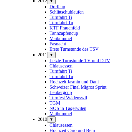
2012
▼
Dorfcup
Schlittschuhlaufen
Turnfahrt Ti
Turnfahrt Tu
KTF Frauenfeld
Tannzapfencup
Maibummel
Fasnacht
Erste Turnstunde des TSV
2011
▼
Letzte Turnstunde TV und DTV
Chlausessen
Turnfahrt Ti
Turnfahrt Tu
Hochzeit Jasmin und Dani
Schweizer Final Migros Sprint
Leubergcup
Turnfest Wädenswil
TGM
NOS in Tägerwilen
Maibummel
2010
▼
Chlausessen
Hochzeit Caro und Beni