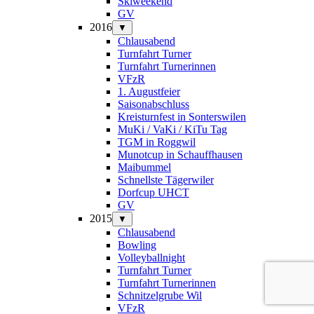
Skiweekend
GV
2016
▼
Chlausabend
Turnfahrt Turner
Turnfahrt Turnerinnen
VFzR
1. Augustfeier
Saisonabschluss
Kreisturnfest in Sonterswilen
MuKi / VaKi / KiTu Tag
TGM in Roggwil
Munotcup in Schauffhausen
Maibummel
Schnellste Tägerwiler
Dorfcup UHCT
GV
2015
▼
Chlausabend
Bowling
Volleyballnight
Turnfahrt Turner
Turnfahrt Turnerinnen
Schnitzelgrube Wil
VFzR