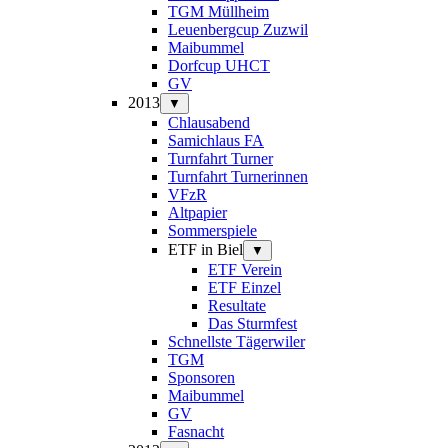
TGM Müllheim
Leuenbergcup Zuzwil
Maibummel
Dorfcup UHCT
GV
2013
▼
Chlausabend
Samichlaus FA
Turnfahrt Turner
Turnfahrt Turnerinnen
VFzR
Altpapier
Sommerspiele
ETF in Biel
▼
ETF Verein
ETF Einzel
Resultate
Das Sturmfest
Schnellste Tägerwiler
TGM
Sponsoren
Maibummel
GV
Fasnacht