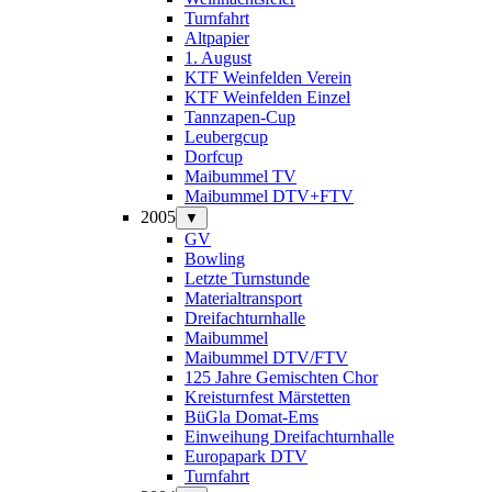
Turnfahrt
Altpapier
1. August
KTF Weinfelden Verein
KTF Weinfelden Einzel
Tannzapen-Cup
Leubergcup
Dorfcup
Maibummel TV
Maibummel DTV+FTV
2005
▼
GV
Bowling
Letzte Turnstunde
Materialtransport
Dreifachturnhalle
Maibummel
Maibummel DTV/FTV
125 Jahre Gemischten Chor
Kreisturnfest Märstetten
BüGla Domat-Ems
Einweihung Dreifachturnhalle
Europapark DTV
Turnfahrt