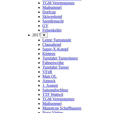
TGM Vereinsturnen
Maibummel
Dorfcup
Skiweekend
Sportlernacht
GV
Felsenkeller
2017
▼
Letzte Turnstunde
Clausabend
Super-X-Kampf
Klettern
Turnfahrt Turnerinnen
Fahnenweihe
Turnfahrt Turner
VFzR
Mais OL
Airtrack
1. August
Saisonabschluss
TTF Wattwil
TGM Vereinsturnen
Maibummel
Munotcup Schaffhausen
Neue Vitrine