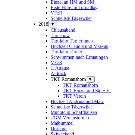
Einzel an HM und SM
Erste Hilfe im Turnalltag
VFzR
Schnellste Tägerwiler
2018
▼
Chlausabend
Turnshow
Turnfahrt Turnerinnen
Hochzeit Claudia und Markus
Turnfahrt Turner
Schwimmen nach Ermatingen
VFzR
1. August
Airtrack
TKT Romanshorn
▼
TKT Romanshorn
TKT Einzel und Sie + Er
TKT Verein
Hochzeit Andrina und Marc
Schnellste Tägerwiler
Munotcup Schaffhausen
TGM Vereinsturnen
Maibummel
Dorfcup
Skiweekend