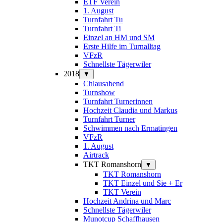
ETF Verein
1. August
Turnfahrt Tu
Turnfahrt Ti
Einzel an HM und SM
Erste Hilfe im Turnalltag
VFzR
Schnellste Tägerwiler
2018
▼
Chlausabend
Turnshow
Turnfahrt Turnerinnen
Hochzeit Claudia und Markus
Turnfahrt Turner
Schwimmen nach Ermatingen
VFzR
1. August
Airtrack
TKT Romanshorn
▼
TKT Romanshorn
TKT Einzel und Sie + Er
TKT Verein
Hochzeit Andrina und Marc
Schnellste Tägerwiler
Munotcup Schaffhausen