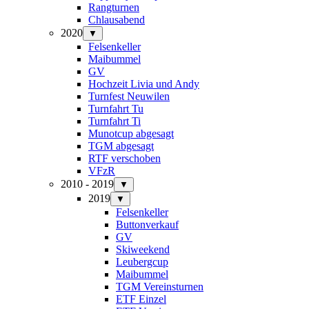
Rangturnen
Chlausabend
2020
▼
Felsenkeller
Maibummel
GV
Hochzeit Livia und Andy
Turnfest Neuwilen
Turnfahrt Tu
Turnfahrt Ti
Munotcup abgesagt
TGM abgesagt
RTF verschoben
VFzR
2010 - 2019
▼
2019
▼
Felsenkeller
Buttonverkauf
GV
Skiweekend
Leubergcup
Maibummel
TGM Vereinsturnen
ETF Einzel