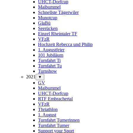
UHCT-Dorfcup
Maibummel
Schnellste Tägerwiler
Munotcup
GlaBü
Seerücken
Einzel Rheintaler TF
VFzR
Hochzeit Rebecca und Philip
1. Augustfeier
101 Jubiläum
Turnfahrt Ti
Turnfahrt Tu
Turnshow
2021
▼
GV
Maibummel
UHCT-Dorfcup
RTF Embrachertal
VFzR
Thriathlon
1. August
Turnfahrt Turnerinnen
Turnfahrt Turner
Support your Sport