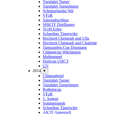
Turnfahrt Turner
Turnfahrt Turnerinnen
Schnitzelgrube Wil
VFzR
Saisonabschluss
SHKTF Dörflingen
TGM Erlen
Schnellste Tägerwiler
Hochzeit Christoph und Ulla
Hochzeit Christoph und Charlotte
Tannzapfen-Cup Dussnang
Chläggicup Wilchingen
Maibummel
Dorfcup UHCT
GV
2014
▼
Chlausabend
Turnfahrt Turner
Turnfahrt Turnerinnen
Rothristcup
VFzR
1. August
Sommerspiele
Schnellste Tägerwiler
AKTF Appenzell