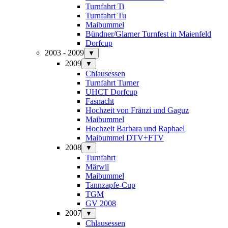
Turnfahrt Ti
Turnfahrt Tu
Maibummel
Bündner/Glarner Turnfest in Maienfeld
Dorfcup
2003 - 2009
▼
2009
▼
Chlausessen
Turnfahrt Turner
UHCT Dorfcup
Fasnacht
Hochzeit von Fränzi und Gaguz
Maibummel
Hochzeit Barbara und Raphael
Maibummel DTV+FTV
2008
▼
Turnfahrt
Märwil
Maibummel
Tannzapfe-Cup
TGM
GV 2008
2007
▼
Chlausessen