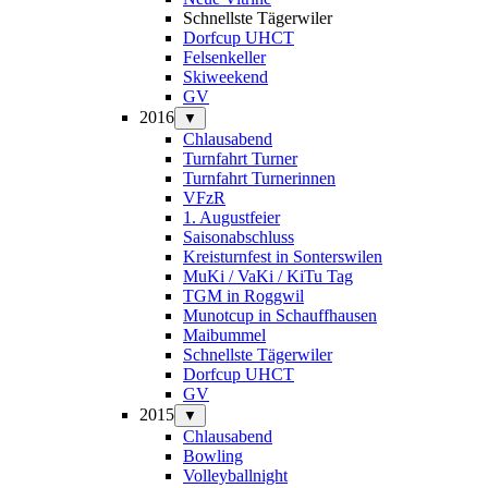
Schnellste Tägerwiler
Dorfcup UHCT
Felsenkeller
Skiweekend
GV
2016
▼
Chlausabend
Turnfahrt Turner
Turnfahrt Turnerinnen
VFzR
1. Augustfeier
Saisonabschluss
Kreisturnfest in Sonterswilen
MuKi / VaKi / KiTu Tag
TGM in Roggwil
Munotcup in Schauffhausen
Maibummel
Schnellste Tägerwiler
Dorfcup UHCT
GV
2015
▼
Chlausabend
Bowling
Volleyballnight