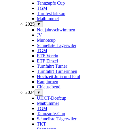
Tannzapfe Cup
TGM
Turnfest Islikon
Maibummel
2025
▼
Neujahrsschwimmen
JV
Munotcup
Schnellste Tägerwiler
TGM
ETF Verein
ETF Einzel
Turnfahrt Turner
Turnfahrt Turnerinnen
Hochzeit Julia und Paul
Rangturnen
Chlausabend
2024
▼
UHCT-Dorfcup
Maibummel
TGM
Tannzapfe-Cup
Schnellste Tägerwiler
TKT