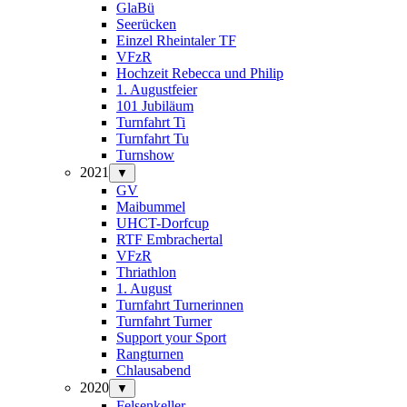
GlaBü
Seerücken
Einzel Rheintaler TF
VFzR
Hochzeit Rebecca und Philip
1. Augustfeier
101 Jubiläum
Turnfahrt Ti
Turnfahrt Tu
Turnshow
2021
▼
GV
Maibummel
UHCT-Dorfcup
RTF Embrachertal
VFzR
Thriathlon
1. August
Turnfahrt Turnerinnen
Turnfahrt Turner
Support your Sport
Rangturnen
Chlausabend
2020
▼
Felsenkeller