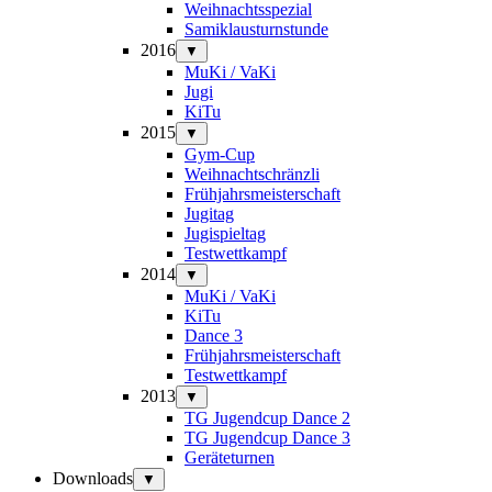
Weihnachtsspezial
Samiklausturnstunde
2016
▼
MuKi / VaKi
Jugi
KiTu
2015
▼
Gym-Cup
Weihnachtschränzli
Frühjahrsmeisterschaft
Jugitag
Jugispieltag
Testwettkampf
2014
▼
MuKi / VaKi
KiTu
Dance 3
Frühjahrsmeisterschaft
Testwettkampf
2013
▼
TG Jugendcup Dance 2
TG Jugendcup Dance 3
Geräteturnen
Downloads
▼