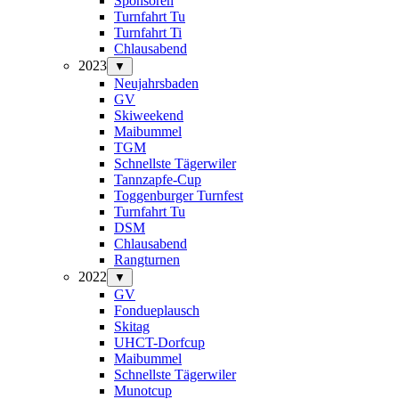
Sponsoren
Turnfahrt Tu
Turnfahrt Ti
Chlausabend
2023
▼
Neujahrsbaden
GV
Skiweekend
Maibummel
TGM
Schnellste Tägerwiler
Tannzapfe-Cup
Toggenburger Turnfest
Turnfahrt Tu
DSM
Chlausabend
Rangturnen
2022
▼
GV
Fondueplausch
Skitag
UHCT-Dorfcup
Maibummel
Schnellste Tägerwiler
Munotcup