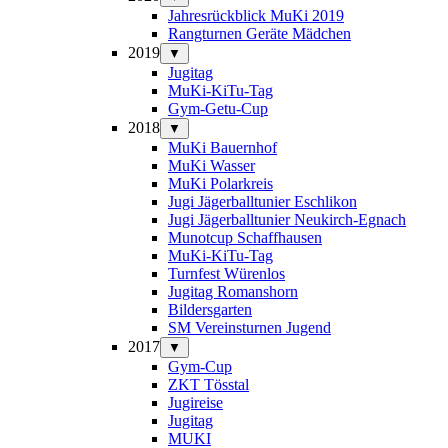
Jahresrückblick MuKi 2019
Rangturnen Geräte Mädchen
2019
▼
Jugitag
MuKi-KiTu-Tag
Gym-Getu-Cup
2018
▼
MuKi Bauernhof
MuKi Wasser
MuKi Polarkreis
Jugi Jägerballtunier Eschlikon
Jugi Jägerballtunier Neukirch-Egnach
Munotcup Schaffhausen
MuKi-KiTu-Tag
Turnfest Würenlos
Jugitag Romanshorn
Bildersgarten
SM Vereinsturnen Jugend
2017
▼
Gym-Cup
ZKT Tösstal
Jugireise
Jugitag
MUKI