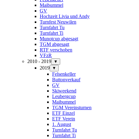
Maibummel
GV
Hochzeit Livia und Andy
Turnfest Neuwilen
Turnfahrt Tu
Turnfahrt Ti
Munotcup abgesagt
TGM abgesagt
RTF verschoben
VFzR
2010 - 2019
▼
2019
▼
Felsenkeller
Buttonverkauf
GV
Skiweekend
Leubergcup
Maibummel
TGM Vereinsturnen
ETF Einzel
ETF Verein
1. August
Turnfahrt Tu
Turnfahrt Ti