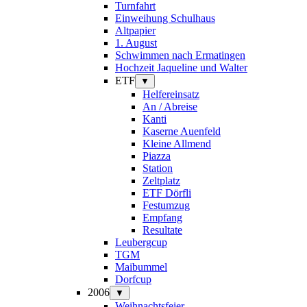
Turnfahrt
Einweihung Schulhaus
Altpapier
1. August
Schwimmen nach Ermatingen
Hochzeit Jaqueline und Walter
ETF
▼
Helfereinsatz
An / Abreise
Kanti
Kaserne Auenfeld
Kleine Allmend
Piazza
Station
Zeltplatz
ETF Dörfli
Festumzug
Empfang
Resultate
Leubergcup
TGM
Maibummel
Dorfcup
2006
▼
Weihnachtsfeier