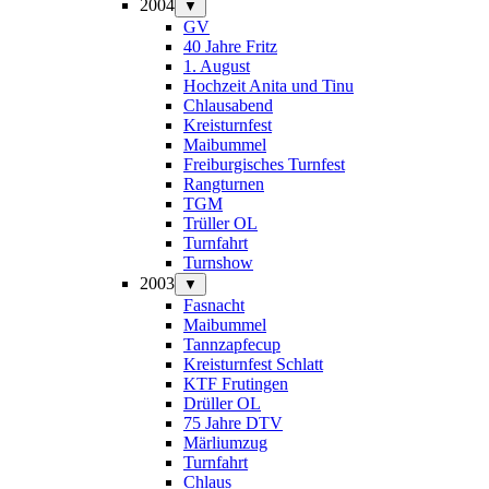
2004
▼
GV
40 Jahre Fritz
1. August
Hochzeit Anita und Tinu
Chlausabend
Kreisturnfest
Maibummel
Freiburgisches Turnfest
Rangturnen
TGM
Trüller OL
Turnfahrt
Turnshow
2003
▼
Fasnacht
Maibummel
Tannzapfecup
Kreisturnfest Schlatt
KTF Frutingen
Drüller OL
75 Jahre DTV
Märliumzug
Turnfahrt
Chlaus