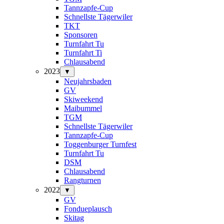
Tannzapfe-Cup
Schnellste Tägerwiler
TKT
Sponsoren
Turnfahrt Tu
Turnfahrt Ti
Chlausabend
2023
▼
Neujahrsbaden
GV
Skiweekend
Maibummel
TGM
Schnellste Tägerwiler
Tannzapfe-Cup
Toggenburger Turnfest
Turnfahrt Tu
DSM
Chlausabend
Rangturnen
2022
▼
GV
Fondueplausch
Skitag