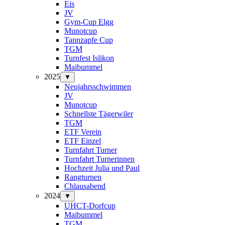
Eis
JV
Gym-Cup Elgg
Munotcup
Tannzapfe Cup
TGM
Turnfest Islikon
Maibummel
2025
▼
Neujahrsschwimmen
JV
Munotcup
Schnellste Tägerwiler
TGM
ETF Verein
ETF Einzel
Turnfahrt Turner
Turnfahrt Turnerinnen
Hochzeit Julia und Paul
Rangturnen
Chlausabend
2024
▼
UHCT-Dorfcup
Maibummel
TGM