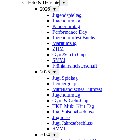
Foto & Berichte
▼
2026
▼
Jugendspieltag
Jugendturntag
Kinderturntag
Performance Day
Jugendturnfest Buchs
Märliumzug
ZHM
Gym&Getu Cup
SMVJ
Frühjahrsmeisterschaft
2025
▼
Jugi Spieltag
Leubergcup
Mittelländisches Turnfest
Jugendturntag
Gym & Getu-Cup
TKB Muki-Kitu-Tag
Jugi Saisonabschluss
Jugireise
Jugi Jahresabschluss
SMVJ
2024
▼