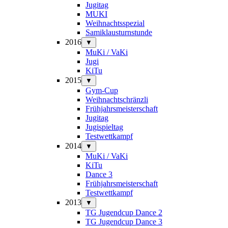
Jugitag
MUKI
Weihnachtsspezial
Samiklausturnstunde
2016
▼
MuKi / VaKi
Jugi
KiTu
2015
▼
Gym-Cup
Weihnachtschränzli
Frühjahrsmeisterschaft
Jugitag
Jugispieltag
Testwettkampf
2014
▼
MuKi / VaKi
KiTu
Dance 3
Frühjahrsmeisterschaft
Testwettkampf
2013
▼
TG Jugendcup Dance 2
TG Jugendcup Dance 3