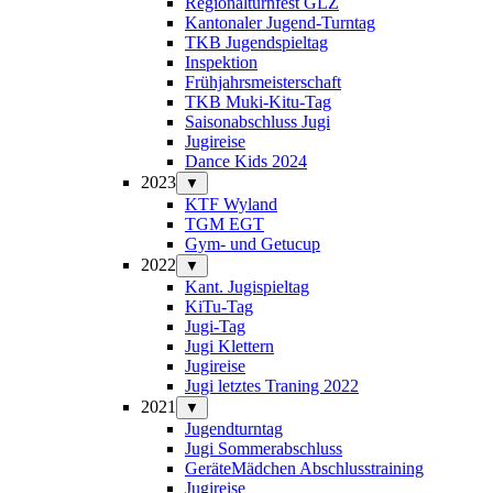
Regionalturnfest GLZ
Kantonaler Jugend-Turntag
TKB Jugendspieltag
Inspektion
Frühjahrsmeisterschaft
TKB Muki-Kitu-Tag
Saisonabschluss Jugi
Jugireise
Dance Kids 2024
2023
▼
KTF Wyland
TGM EGT
Gym- und Getucup
2022
▼
Kant. Jugispieltag
KiTu-Tag
Jugi-Tag
Jugi Klettern
Jugireise
Jugi letztes Traning 2022
2021
▼
Jugendturntag
Jugi Sommerabschluss
GeräteMädchen Abschlusstraining
Jugireise