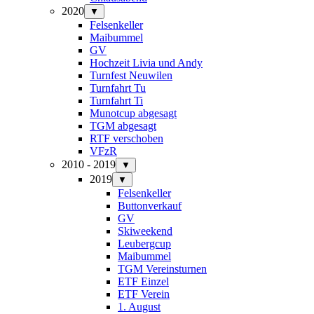
2020
▼
Felsenkeller
Maibummel
GV
Hochzeit Livia und Andy
Turnfest Neuwilen
Turnfahrt Tu
Turnfahrt Ti
Munotcup abgesagt
TGM abgesagt
RTF verschoben
VFzR
2010 - 2019
▼
2019
▼
Felsenkeller
Buttonverkauf
GV
Skiweekend
Leubergcup
Maibummel
TGM Vereinsturnen
ETF Einzel
ETF Verein
1. August