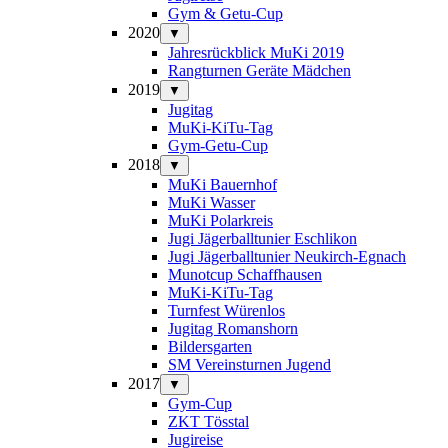
Gym & Getu-Cup
2020
▼
Jahresrückblick MuKi 2019
Rangturnen Geräte Mädchen
2019
▼
Jugitag
MuKi-KiTu-Tag
Gym-Getu-Cup
2018
▼
MuKi Bauernhof
MuKi Wasser
MuKi Polarkreis
Jugi Jägerballtunier Eschlikon
Jugi Jägerballtunier Neukirch-Egnach
Munotcup Schaffhausen
MuKi-KiTu-Tag
Turnfest Würenlos
Jugitag Romanshorn
Bildersgarten
SM Vereinsturnen Jugend
2017
▼
Gym-Cup
ZKT Tösstal
Jugireise