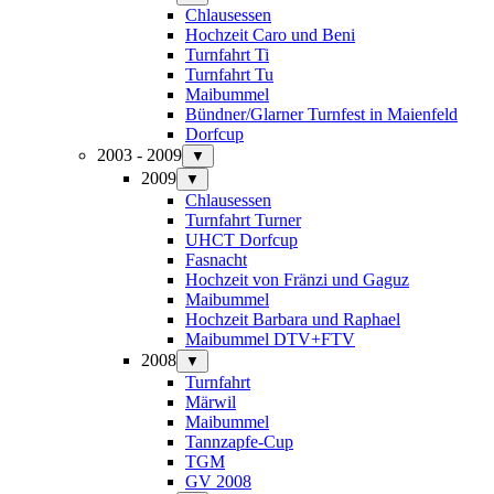
Chlausessen
Hochzeit Caro und Beni
Turnfahrt Ti
Turnfahrt Tu
Maibummel
Bündner/Glarner Turnfest in Maienfeld
Dorfcup
2003 - 2009
▼
2009
▼
Chlausessen
Turnfahrt Turner
UHCT Dorfcup
Fasnacht
Hochzeit von Fränzi und Gaguz
Maibummel
Hochzeit Barbara und Raphael
Maibummel DTV+FTV
2008
▼
Turnfahrt
Märwil
Maibummel
Tannzapfe-Cup
TGM
GV 2008