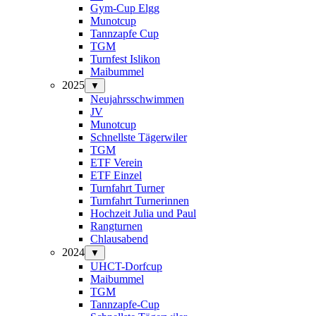
Gym-Cup Elgg
Munotcup
Tannzapfe Cup
TGM
Turnfest Islikon
Maibummel
2025
▼
Neujahrsschwimmen
JV
Munotcup
Schnellste Tägerwiler
TGM
ETF Verein
ETF Einzel
Turnfahrt Turner
Turnfahrt Turnerinnen
Hochzeit Julia und Paul
Rangturnen
Chlausabend
2024
▼
UHCT-Dorfcup
Maibummel
TGM
Tannzapfe-Cup