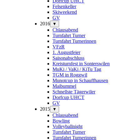
Dorfcup UHCT
Felsenkeller
Skiweekend
GV
2016
▼
Chlausabend
Turnfahrt Turner
Turnfahrt Turnerinnen
VFzR
1. Augustfeier
Saisonabschluss
Kreisturnfest in Sonterswilen
MuKi / VaKi / KiTu Tag
TGM in Roggwil
Munotcup in Schauffhausen
Maibummel
Schnellste Tägerwiler
Dorfcup UHCT
GV
2015
▼
Chlausabend
Bowling
Volleyballnight
Turnfahrt Turner
Turnfahrt Turnerinnen