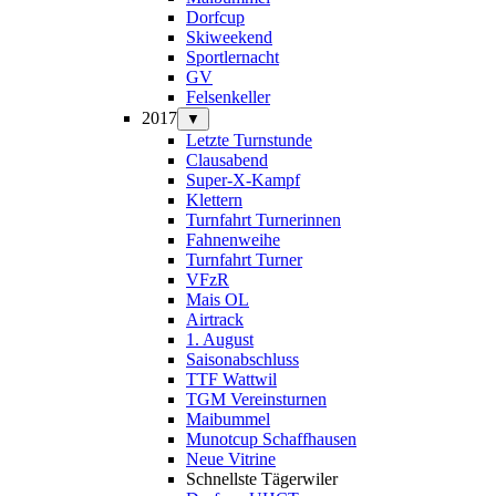
Dorfcup
Skiweekend
Sportlernacht
GV
Felsenkeller
2017
▼
Letzte Turnstunde
Clausabend
Super-X-Kampf
Klettern
Turnfahrt Turnerinnen
Fahnenweihe
Turnfahrt Turner
VFzR
Mais OL
Airtrack
1. August
Saisonabschluss
TTF Wattwil
TGM Vereinsturnen
Maibummel
Munotcup Schaffhausen
Neue Vitrine
Schnellste Tägerwiler