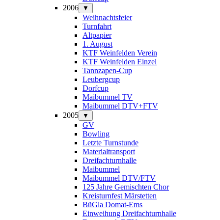
2006
▼
Weihnachtsfeier
Turnfahrt
Altpapier
1. August
KTF Weinfelden Verein
KTF Weinfelden Einzel
Tannzapen-Cup
Leubergcup
Dorfcup
Maibummel TV
Maibummel DTV+FTV
2005
▼
GV
Bowling
Letzte Turnstunde
Materialtransport
Dreifachturnhalle
Maibummel
Maibummel DTV/FTV
125 Jahre Gemischten Chor
Kreisturnfest Märstetten
BüGla Domat-Ems
Einweihung Dreifachturnhalle