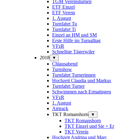
TGM Vereinsturnen
ETF Einzel
ETF Verein
1. August
Turnfahrt Tu
Turnfahrt Ti
Einzel an HM und SM
Erste Hilfe im Turnalltag
VFzR
Schnellste Tägerwiler
2018
▼
Chlausabend
Turnshow
Turnfahrt Turnerinnen
Hochzeit Claudia und Markus
Turnfahrt Turner
Schwimmen nach Ermatingen
VFzR
1. August
Airtrack
TKT Romanshorn
▼
TKT Romanshorn
TKT Einzel und Sie + Er
TKT Verein
Hochzeit Andrina und Marc