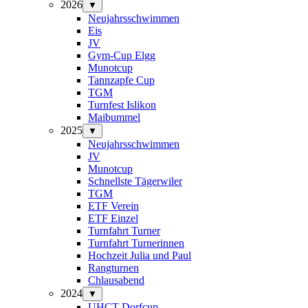
2026
▼
Neujahrsschwimmen
Eis
JV
Gym-Cup Elgg
Munotcup
Tannzapfe Cup
TGM
Turnfest Islikon
Maibummel
2025
▼
Neujahrsschwimmen
JV
Munotcup
Schnellste Tägerwiler
TGM
ETF Verein
ETF Einzel
Turnfahrt Turner
Turnfahrt Turnerinnen
Hochzeit Julia und Paul
Rangturnen
Chlausabend
2024
▼
UHCT-Dorfcup