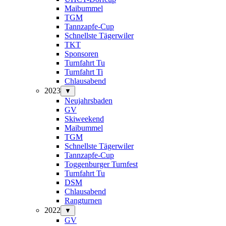
Maibummel
TGM
Tannzapfe-Cup
Schnellste Tägerwiler
TKT
Sponsoren
Turnfahrt Tu
Turnfahrt Ti
Chlausabend
2023
▼
Neujahrsbaden
GV
Skiweekend
Maibummel
TGM
Schnellste Tägerwiler
Tannzapfe-Cup
Toggenburger Turnfest
Turnfahrt Tu
DSM
Chlausabend
Rangturnen
2022
▼
GV