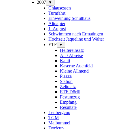
2007
▼
Chlausessen
Turnfahrt
Einweihung Schulhaus
Altpapier
1. August
Schwimmen nach Ermatingen
Hochzeit Jaqueline und Walter
ETF
▼
Helfereinsatz
An / Abreise
Kanti
Kaserne Auenfeld
Kleine Allmend
Piazza
Station
Zeltplatz
ETF Dörfli
Festumzug
Empfang
Resultate
Leubergcup
TGM
Maibummel
Dorfcup