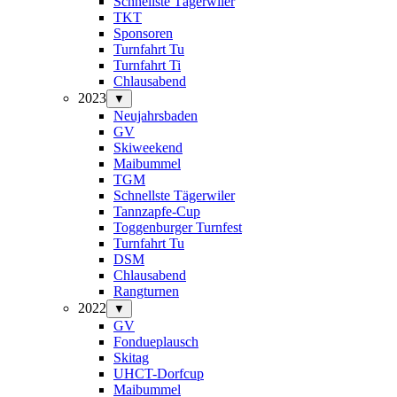
Schnellste Tägerwiler
TKT
Sponsoren
Turnfahrt Tu
Turnfahrt Ti
Chlausabend
2023
▼
Neujahrsbaden
GV
Skiweekend
Maibummel
TGM
Schnellste Tägerwiler
Tannzapfe-Cup
Toggenburger Turnfest
Turnfahrt Tu
DSM
Chlausabend
Rangturnen
2022
▼
GV
Fondueplausch
Skitag
UHCT-Dorfcup
Maibummel