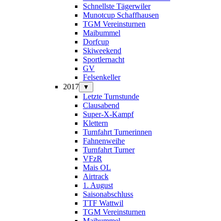
Schnellste Tägerwiler
Munotcup Schaffhausen
TGM Vereinsturnen
Maibummel
Dorfcup
Skiweekend
Sportlernacht
GV
Felsenkeller
2017
▼
Letzte Turnstunde
Clausabend
Super-X-Kampf
Klettern
Turnfahrt Turnerinnen
Fahnenweihe
Turnfahrt Turner
VFzR
Mais OL
Airtrack
1. August
Saisonabschluss
TTF Wattwil
TGM Vereinsturnen
Maibummel