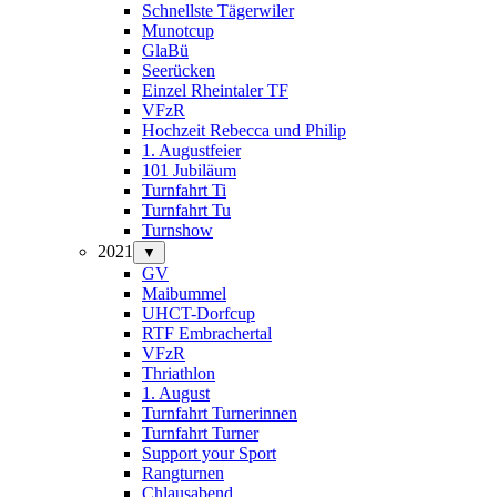
Schnellste Tägerwiler
Munotcup
GlaBü
Seerücken
Einzel Rheintaler TF
VFzR
Hochzeit Rebecca und Philip
1. Augustfeier
101 Jubiläum
Turnfahrt Ti
Turnfahrt Tu
Turnshow
2021
▼
GV
Maibummel
UHCT-Dorfcup
RTF Embrachertal
VFzR
Thriathlon
1. August
Turnfahrt Turnerinnen
Turnfahrt Turner
Support your Sport
Rangturnen
Chlausabend