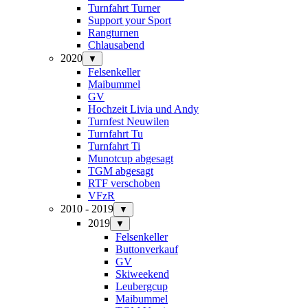
Turnfahrt Turner
Support your Sport
Rangturnen
Chlausabend
2020
▼
Felsenkeller
Maibummel
GV
Hochzeit Livia und Andy
Turnfest Neuwilen
Turnfahrt Tu
Turnfahrt Ti
Munotcup abgesagt
TGM abgesagt
RTF verschoben
VFzR
2010 - 2019
▼
2019
▼
Felsenkeller
Buttonverkauf
GV
Skiweekend
Leubergcup
Maibummel