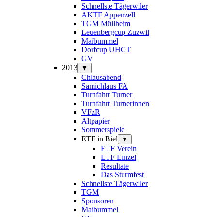
Schnellste Tägerwiler
AKTF Appenzell
TGM Müllheim
Leuenbergcup Zuzwil
Maibummel
Dorfcup UHCT
GV
2013
▼
Chlausabend
Samichlaus FA
Turnfahrt Turner
Turnfahrt Turnerinnen
VFzR
Altpapier
Sommerspiele
ETF in Biel
▼
ETF Verein
ETF Einzel
Resultate
Das Sturmfest
Schnellste Tägerwiler
TGM
Sponsoren
Maibummel