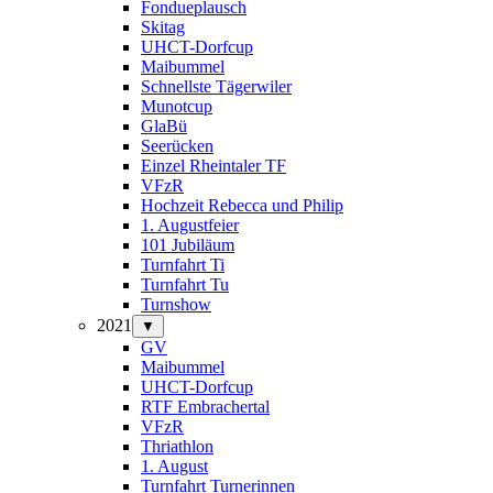
Fondueplausch
Skitag
UHCT-Dorfcup
Maibummel
Schnellste Tägerwiler
Munotcup
GlaBü
Seerücken
Einzel Rheintaler TF
VFzR
Hochzeit Rebecca und Philip
1. Augustfeier
101 Jubiläum
Turnfahrt Ti
Turnfahrt Tu
Turnshow
2021
▼
GV
Maibummel
UHCT-Dorfcup
RTF Embrachertal
VFzR
Thriathlon
1. August
Turnfahrt Turnerinnen