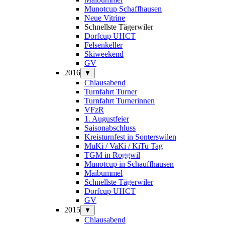
Munotcup Schaffhausen
Neue Vitrine
Schnellste Tägerwiler
Dorfcup UHCT
Felsenkeller
Skiweekend
GV
2016
▼
Chlausabend
Turnfahrt Turner
Turnfahrt Turnerinnen
VFzR
1. Augustfeier
Saisonabschluss
Kreisturnfest in Sonterswilen
MuKi / VaKi / KiTu Tag
TGM in Roggwil
Munotcup in Schauffhausen
Maibummel
Schnellste Tägerwiler
Dorfcup UHCT
GV
2015
▼
Chlausabend