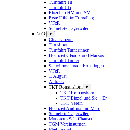
Turnfahrt Tu
Turnfahrt Ti
Einzel an HM und SM
Erste Hilfe im Turnalltag
VFzR
Schnellste Tägerwiler
2018
▼
Chlausabend
Turnshow
Turnfahrt Turnerinnen
Hochzeit Claudia und Markus
Turnfahrt Turner
Schwimmen nach Ermatingen
VFzR
1. August
Airtrack
TKT Romanshorn
▼
TKT Romanshorn
TKT Einzel und Sie + Er
TKT Verein
Hochzeit Andrina und Marc
Schnellste Tägerwiler
Munotcup Schaffhausen
TGM Vereinsturnen
Maibummel