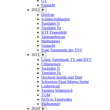
GV
Fasnacht
2012
▼
Dorfcup
Schlittschuhlaufen
Turnfahrt Ti
Turnfahrt Tu
KTF Frauenfeld
Tannzapfencup
Maibummel
Fasnacht
Erste Turnstunde des TSV
2011
▼
Letzte Turnstunde TV und DTV
Chlausessen
Turnfahrt Ti
Turnfahrt Tu
Hochzeit Jasmin und Dani
Schweizer Final Migros Sprint
Leubergcup
Turnfest Wädenswil
TGM
NOS in Tägerwilen
Maibummel
2010
▼