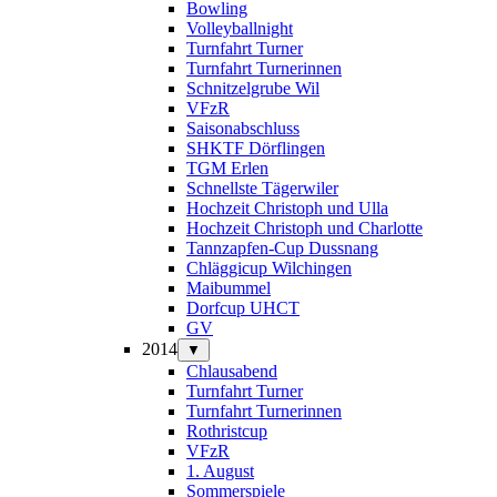
Bowling
Volleyballnight
Turnfahrt Turner
Turnfahrt Turnerinnen
Schnitzelgrube Wil
VFzR
Saisonabschluss
SHKTF Dörflingen
TGM Erlen
Schnellste Tägerwiler
Hochzeit Christoph und Ulla
Hochzeit Christoph und Charlotte
Tannzapfen-Cup Dussnang
Chläggicup Wilchingen
Maibummel
Dorfcup UHCT
GV
2014
▼
Chlausabend
Turnfahrt Turner
Turnfahrt Turnerinnen
Rothristcup
VFzR
1. August
Sommerspiele