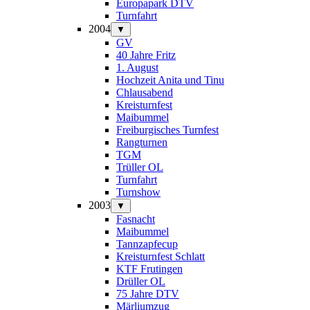
Europapark DTV
Turnfahrt
2004
▼
GV
40 Jahre Fritz
1. August
Hochzeit Anita und Tinu
Chlausabend
Kreisturnfest
Maibummel
Freiburgisches Turnfest
Rangturnen
TGM
Trüller OL
Turnfahrt
Turnshow
2003
▼
Fasnacht
Maibummel
Tannzapfecup
Kreisturnfest Schlatt
KTF Frutingen
Drüller OL
75 Jahre DTV
Märliumzug