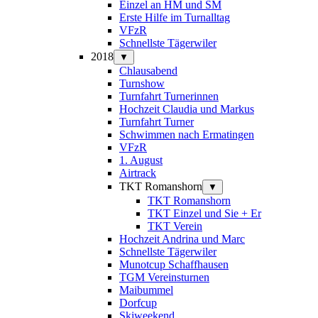
Einzel an HM und SM
Erste Hilfe im Turnalltag
VFzR
Schnellste Tägerwiler
2018
▼
Chlausabend
Turnshow
Turnfahrt Turnerinnen
Hochzeit Claudia und Markus
Turnfahrt Turner
Schwimmen nach Ermatingen
VFzR
1. August
Airtrack
TKT Romanshorn
▼
TKT Romanshorn
TKT Einzel und Sie + Er
TKT Verein
Hochzeit Andrina und Marc
Schnellste Tägerwiler
Munotcup Schaffhausen
TGM Vereinsturnen
Maibummel
Dorfcup
Skiweekend