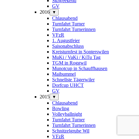
Skiweekend
GV
2016
▼
Chlausabend
Turnfahrt Turner
Turnfahrt Turnerinnen
VFzR
1. Augustfeier
Saisonabschluss
Kreisturnfest in Sonterswilen
MuKi / VaKi / KiTu Tag
TGM in Roggwil
Munotcup in Schauffhausen
Maibummel
Schnellste Tägerwiler
Dorfcup UHCT
GV
2015
▼
Chlausabend
Bowling
Volleyballnight
Turnfahrt Turner
Turnfahrt Turnerinnen
Schnitzelgrube Wil
VFzR