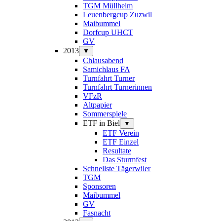
TGM Müllheim
Leuenbergcup Zuzwil
Maibummel
Dorfcup UHCT
GV
2013
▼
Chlausabend
Samichlaus FA
Turnfahrt Turner
Turnfahrt Turnerinnen
VFzR
Altpapier
Sommerspiele
ETF in Biel
▼
ETF Verein
ETF Einzel
Resultate
Das Sturmfest
Schnellste Tägerwiler
TGM
Sponsoren
Maibummel
GV
Fasnacht