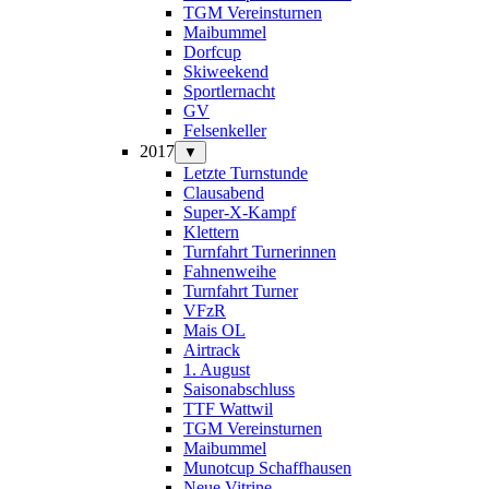
TGM Vereinsturnen
Maibummel
Dorfcup
Skiweekend
Sportlernacht
GV
Felsenkeller
2017
▼
Letzte Turnstunde
Clausabend
Super-X-Kampf
Klettern
Turnfahrt Turnerinnen
Fahnenweihe
Turnfahrt Turner
VFzR
Mais OL
Airtrack
1. August
Saisonabschluss
TTF Wattwil
TGM Vereinsturnen
Maibummel
Munotcup Schaffhausen
Neue Vitrine