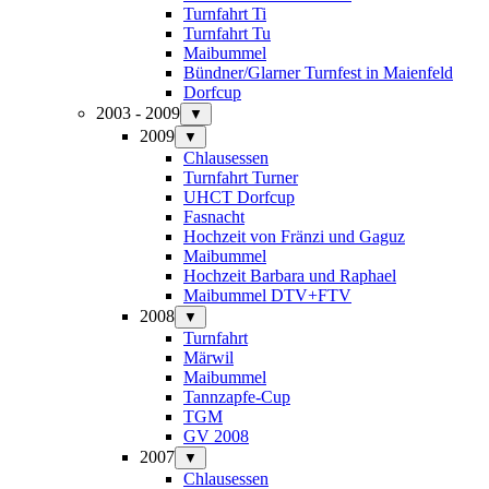
Turnfahrt Ti
Turnfahrt Tu
Maibummel
Bündner/Glarner Turnfest in Maienfeld
Dorfcup
2003 - 2009
▼
2009
▼
Chlausessen
Turnfahrt Turner
UHCT Dorfcup
Fasnacht
Hochzeit von Fränzi und Gaguz
Maibummel
Hochzeit Barbara und Raphael
Maibummel DTV+FTV
2008
▼
Turnfahrt
Märwil
Maibummel
Tannzapfe-Cup
TGM
GV 2008
2007
▼
Chlausessen