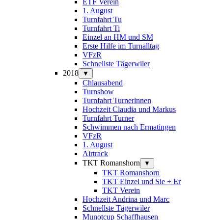
ETF Verein
1. August
Turnfahrt Tu
Turnfahrt Ti
Einzel an HM und SM
Erste Hilfe im Turnalltag
VFzR
Schnellste Tägerwiler
2018
▼
Chlausabend
Turnshow
Turnfahrt Turnerinnen
Hochzeit Claudia und Markus
Turnfahrt Turner
Schwimmen nach Ermatingen
VFzR
1. August
Airtrack
TKT Romanshorn
▼
TKT Romanshorn
TKT Einzel und Sie + Er
TKT Verein
Hochzeit Andrina und Marc
Schnellste Tägerwiler
Munotcup Schaffhausen