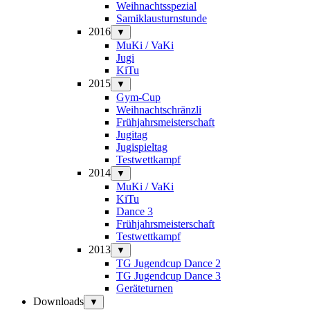
Weihnachtsspezial
Samiklausturnstunde
2016
▼
MuKi / VaKi
Jugi
KiTu
2015
▼
Gym-Cup
Weihnachtschränzli
Frühjahrsmeisterschaft
Jugitag
Jugispieltag
Testwettkampf
2014
▼
MuKi / VaKi
KiTu
Dance 3
Frühjahrsmeisterschaft
Testwettkampf
2013
▼
TG Jugendcup Dance 2
TG Jugendcup Dance 3
Geräteturnen
Downloads
▼