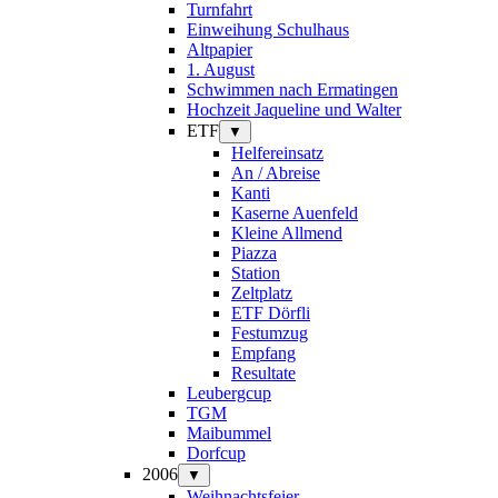
Turnfahrt
Einweihung Schulhaus
Altpapier
1. August
Schwimmen nach Ermatingen
Hochzeit Jaqueline und Walter
ETF
▼
Helfereinsatz
An / Abreise
Kanti
Kaserne Auenfeld
Kleine Allmend
Piazza
Station
Zeltplatz
ETF Dörfli
Festumzug
Empfang
Resultate
Leubergcup
TGM
Maibummel
Dorfcup
2006
▼
Weihnachtsfeier