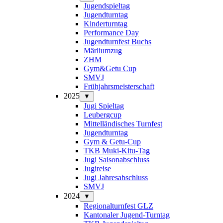
Jugendspieltag
Jugendturntag
Kinderturntag
Performance Day
Jugendturnfest Buchs
Märliumzug
ZHM
Gym&Getu Cup
SMVJ
Frühjahrsmeisterschaft
2025
▼
Jugi Spieltag
Leubergcup
Mittelländisches Turnfest
Jugendturntag
Gym & Getu-Cup
TKB Muki-Kitu-Tag
Jugi Saisonabschluss
Jugireise
Jugi Jahresabschluss
SMVJ
2024
▼
Regionalturnfest GLZ
Kantonaler Jugend-Turntag