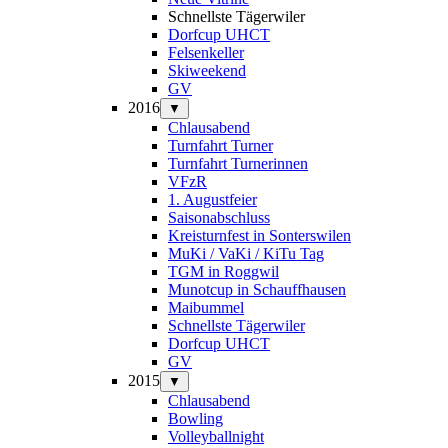
Schnellste Tägerwiler
Dorfcup UHCT
Felsenkeller
Skiweekend
GV
2016
▼
Chlausabend
Turnfahrt Turner
Turnfahrt Turnerinnen
VFzR
1. Augustfeier
Saisonabschluss
Kreisturnfest in Sonterswilen
MuKi / VaKi / KiTu Tag
TGM in Roggwil
Munotcup in Schauffhausen
Maibummel
Schnellste Tägerwiler
Dorfcup UHCT
GV
2015
▼
Chlausabend
Bowling
Volleyballnight