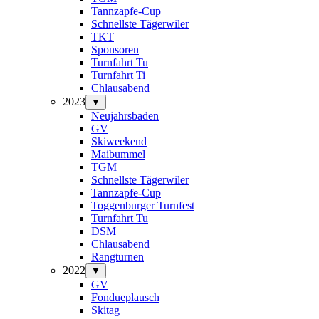
Tannzapfe-Cup
Schnellste Tägerwiler
TKT
Sponsoren
Turnfahrt Tu
Turnfahrt Ti
Chlausabend
2023
▼
Neujahrsbaden
GV
Skiweekend
Maibummel
TGM
Schnellste Tägerwiler
Tannzapfe-Cup
Toggenburger Turnfest
Turnfahrt Tu
DSM
Chlausabend
Rangturnen
2022
▼
GV
Fondueplausch
Skitag