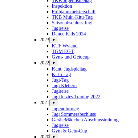
TKB Jugendspieltag
Inspektion
Frühjahrsmeisterschaft
TKB Muki-Kitu-Tag
Saisonabschluss Jugi
Jugireise
Dance Kids 2024
2023
▼
KTF Wyland
TGM EGT
Gym- und Getucup
2022
▼
Kant. Jugispieltag
KiTu-Tag
Jugi-Tag
Jugi Klettern
Jugireise
Jugi letztes Traning 2022
2021
▼
Jugendturntag
Jugi Sommerabschluss
GeräteMädchen Abschlusstraining
Jugireise
Gym & Getu-Cup
2020
▼