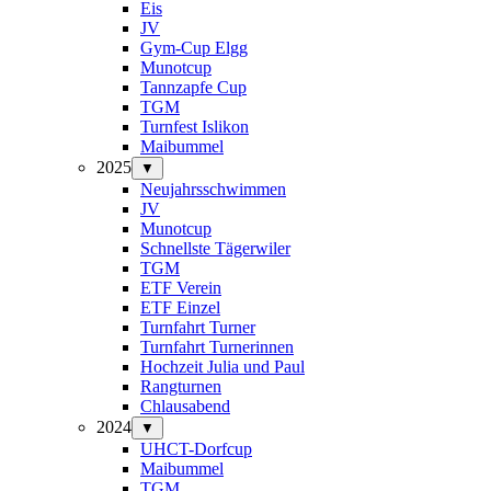
Eis
JV
Gym-Cup Elgg
Munotcup
Tannzapfe Cup
TGM
Turnfest Islikon
Maibummel
2025
▼
Neujahrsschwimmen
JV
Munotcup
Schnellste Tägerwiler
TGM
ETF Verein
ETF Einzel
Turnfahrt Turner
Turnfahrt Turnerinnen
Hochzeit Julia und Paul
Rangturnen
Chlausabend
2024
▼
UHCT-Dorfcup
Maibummel
TGM