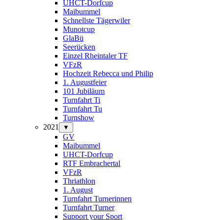
UHCT-Dorfcup
Maibummel
Schnellste Tägerwiler
Munotcup
GlaBü
Seerücken
Einzel Rheintaler TF
VFzR
Hochzeit Rebecca und Philip
1. Augustfeier
101 Jubiläum
Turnfahrt Ti
Turnfahrt Tu
Turnshow
2021
▼
GV
Maibummel
UHCT-Dorfcup
RTF Embrachertal
VFzR
Thriathlon
1. August
Turnfahrt Turnerinnen
Turnfahrt Turner
Support your Sport