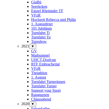
GlaBü
Seerücken
Einzel Rheintaler TF
VFzR
Hochzeit Rebecca und Philip
1. Augustfeier
101 Jubiläum
Turnfahrt Ti
Turnfahrt Tu
Turnshow
2021
▼
GV
Maibummel
UHCT-Dorfcup
RTF Embrachertal
VFzR
Thriathlon
1. August
Turnfahrt Turnerinnen
Turnfahrt Turner
Support your Sport
Rangturnen
Chlausabend
2020
▼
Felsenkeller