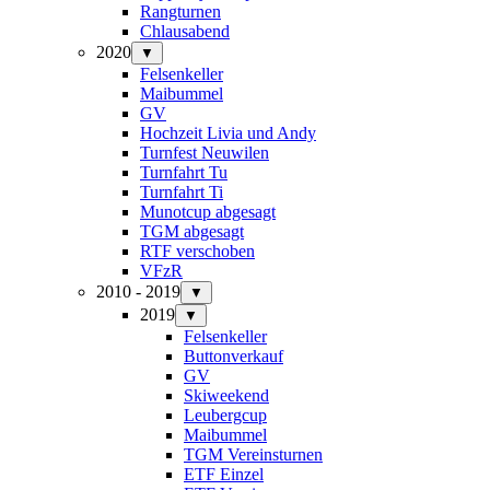
Rangturnen
Chlausabend
2020
▼
Felsenkeller
Maibummel
GV
Hochzeit Livia und Andy
Turnfest Neuwilen
Turnfahrt Tu
Turnfahrt Ti
Munotcup abgesagt
TGM abgesagt
RTF verschoben
VFzR
2010 - 2019
▼
2019
▼
Felsenkeller
Buttonverkauf
GV
Skiweekend
Leubergcup
Maibummel
TGM Vereinsturnen
ETF Einzel