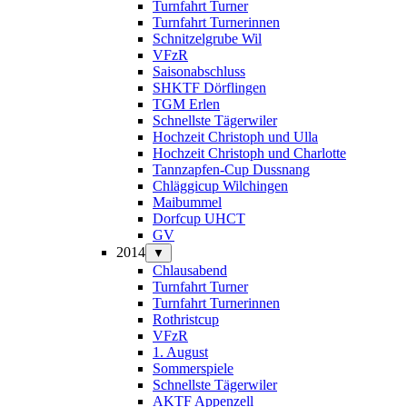
Turnfahrt Turner
Turnfahrt Turnerinnen
Schnitzelgrube Wil
VFzR
Saisonabschluss
SHKTF Dörflingen
TGM Erlen
Schnellste Tägerwiler
Hochzeit Christoph und Ulla
Hochzeit Christoph und Charlotte
Tannzapfen-Cup Dussnang
Chläggicup Wilchingen
Maibummel
Dorfcup UHCT
GV
2014
▼
Chlausabend
Turnfahrt Turner
Turnfahrt Turnerinnen
Rothristcup
VFzR
1. August
Sommerspiele
Schnellste Tägerwiler
AKTF Appenzell