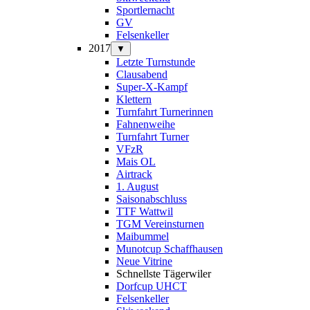
Sportlernacht
GV
Felsenkeller
2017
▼
Letzte Turnstunde
Clausabend
Super-X-Kampf
Klettern
Turnfahrt Turnerinnen
Fahnenweihe
Turnfahrt Turner
VFzR
Mais OL
Airtrack
1. August
Saisonabschluss
TTF Wattwil
TGM Vereinsturnen
Maibummel
Munotcup Schaffhausen
Neue Vitrine
Schnellste Tägerwiler
Dorfcup UHCT
Felsenkeller