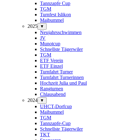
Tannzapfe Cup
TGM
Turnfest Islikon
Maibummel
2025
▼
Neujahrsschwimmen
JV
Munotcup
Schnellste Tägerwiler
TGM
ETF Verein
ETF Einzel
Turnfahrt Turner
Turnfahrt Turnerinnen
Hochzeit Julia und Paul
Rangturnen
Chlausabend
2024
▼
UHCT-Dorfcup
Maibummel
TGM
Tannzapfe-Cup
Schnellste Tägerwiler
TKT