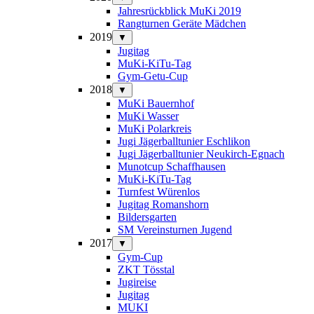
Jahresrückblick MuKi 2019
Rangturnen Geräte Mädchen
2019
▼
Jugitag
MuKi-KiTu-Tag
Gym-Getu-Cup
2018
▼
MuKi Bauernhof
MuKi Wasser
MuKi Polarkreis
Jugi Jägerballtunier Eschlikon
Jugi Jägerballtunier Neukirch-Egnach
Munotcup Schaffhausen
MuKi-KiTu-Tag
Turnfest Würenlos
Jugitag Romanshorn
Bildersgarten
SM Vereinsturnen Jugend
2017
▼
Gym-Cup
ZKT Tösstal
Jugireise
Jugitag
MUKI