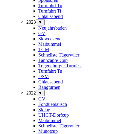
Sponsoren
Turnfahrt Tu
Turnfahrt Ti
Chlausabend
2023
▼
Neujahrsbaden
GV
Skiweekend
Maibummel
TGM
Schnellste Tägerwiler
Tannzapfe-Cup
Toggenburger Turnfest
Turnfahrt Tu
DSM
Chlausabend
Rangturnen
2022
▼
GV
Fondueplausch
Skitag
UHCT-Dorfcup
Maibummel
Schnellste Tägerwiler
Munotcup