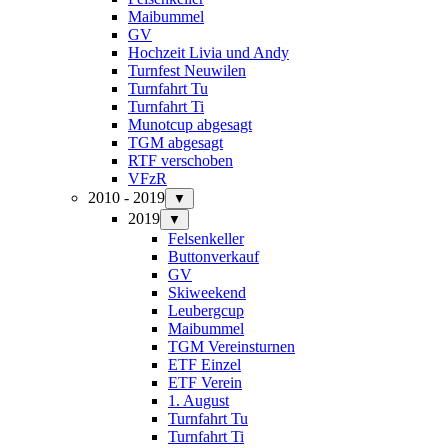
Maibummel
GV
Hochzeit Livia und Andy
Turnfest Neuwilen
Turnfahrt Tu
Turnfahrt Ti
Munotcup abgesagt
TGM abgesagt
RTF verschoben
VFzR
2010 - 2019
▼
2019
▼
Felsenkeller
Buttonverkauf
GV
Skiweekend
Leubergcup
Maibummel
TGM Vereinsturnen
ETF Einzel
ETF Verein
1. August
Turnfahrt Tu
Turnfahrt Ti