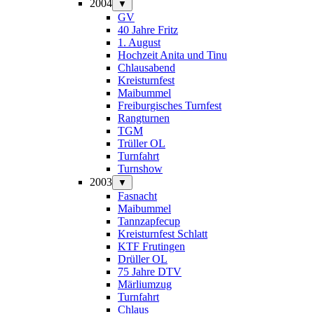
2004
▼
GV
40 Jahre Fritz
1. August
Hochzeit Anita und Tinu
Chlausabend
Kreisturnfest
Maibummel
Freiburgisches Turnfest
Rangturnen
TGM
Trüller OL
Turnfahrt
Turnshow
2003
▼
Fasnacht
Maibummel
Tannzapfecup
Kreisturnfest Schlatt
KTF Frutingen
Drüller OL
75 Jahre DTV
Märliumzug
Turnfahrt
Chlaus