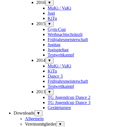
2016
▼
MuKi / VaKi
Jugi
KiTu
2015
▼
Gym-Cup
Weihnachtschränzli
Frühjahrsmeisterschaft
Jugitag
Jugispieltag
Testwettkampf
2014
▼
MuKi / VaKi
KiTu
Dance 3
Frühjahrsmeisterschaft
Testwettkampf
2013
▼
TG Jugendcup Dance 2
TG Jugendcup Dance 3
Geräteturnen
Downloads
▼
Allgemein
Vereinsmitglieder
▼