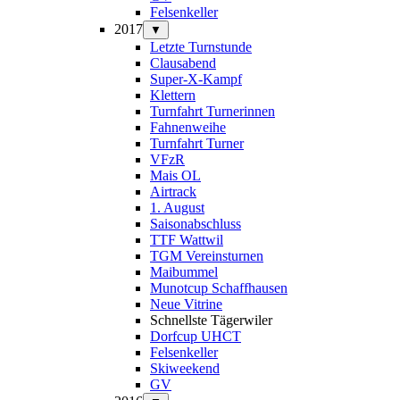
Felsenkeller
2017
▼
Letzte Turnstunde
Clausabend
Super-X-Kampf
Klettern
Turnfahrt Turnerinnen
Fahnenweihe
Turnfahrt Turner
VFzR
Mais OL
Airtrack
1. August
Saisonabschluss
TTF Wattwil
TGM Vereinsturnen
Maibummel
Munotcup Schaffhausen
Neue Vitrine
Schnellste Tägerwiler
Dorfcup UHCT
Felsenkeller
Skiweekend
GV