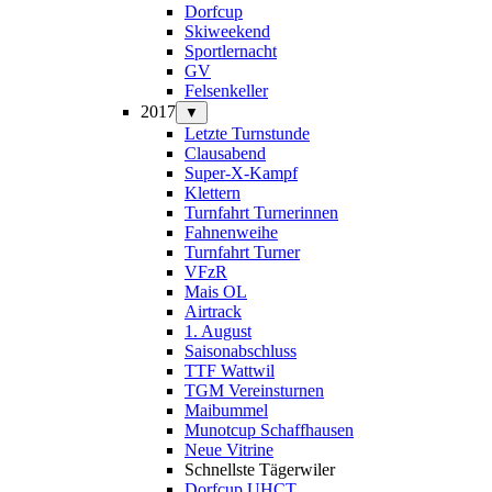
Dorfcup
Skiweekend
Sportlernacht
GV
Felsenkeller
2017
▼
Letzte Turnstunde
Clausabend
Super-X-Kampf
Klettern
Turnfahrt Turnerinnen
Fahnenweihe
Turnfahrt Turner
VFzR
Mais OL
Airtrack
1. August
Saisonabschluss
TTF Wattwil
TGM Vereinsturnen
Maibummel
Munotcup Schaffhausen
Neue Vitrine
Schnellste Tägerwiler
Dorfcup UHCT