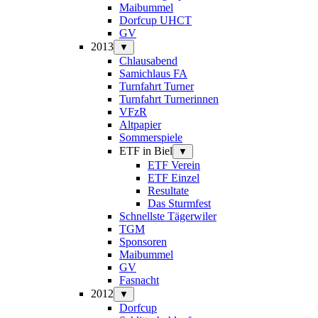
Maibummel
Dorfcup UHCT
GV
2013
▼
Chlausabend
Samichlaus FA
Turnfahrt Turner
Turnfahrt Turnerinnen
VFzR
Altpapier
Sommerspiele
ETF in Biel
▼
ETF Verein
ETF Einzel
Resultate
Das Sturmfest
Schnellste Tägerwiler
TGM
Sponsoren
Maibummel
GV
Fasnacht
2012
▼
Dorfcup