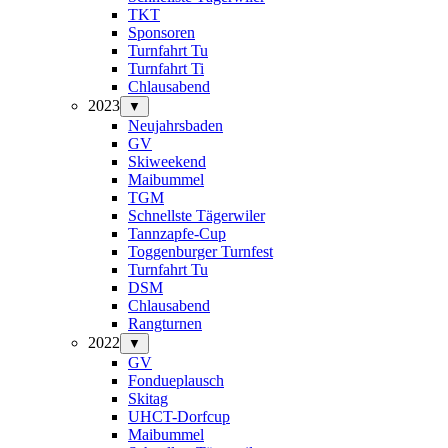
TKT
Sponsoren
Turnfahrt Tu
Turnfahrt Ti
Chlausabend
2023
▼
Neujahrsbaden
GV
Skiweekend
Maibummel
TGM
Schnellste Tägerwiler
Tannzapfe-Cup
Toggenburger Turnfest
Turnfahrt Tu
DSM
Chlausabend
Rangturnen
2022
▼
GV
Fondueplausch
Skitag
UHCT-Dorfcup
Maibummel