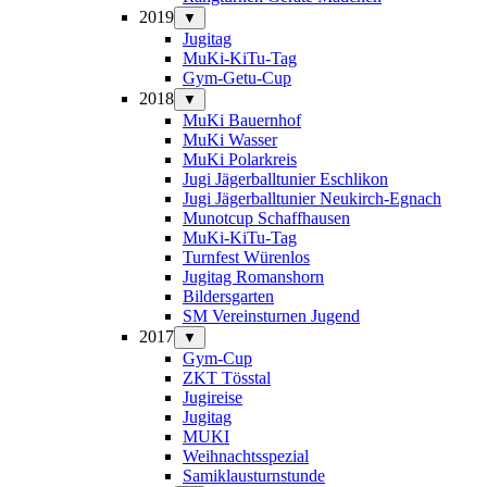
2019
▼
Jugitag
MuKi-KiTu-Tag
Gym-Getu-Cup
2018
▼
MuKi Bauernhof
MuKi Wasser
MuKi Polarkreis
Jugi Jägerballtunier Eschlikon
Jugi Jägerballtunier Neukirch-Egnach
Munotcup Schaffhausen
MuKi-KiTu-Tag
Turnfest Würenlos
Jugitag Romanshorn
Bildersgarten
SM Vereinsturnen Jugend
2017
▼
Gym-Cup
ZKT Tösstal
Jugireise
Jugitag
MUKI
Weihnachtsspezial
Samiklausturnstunde