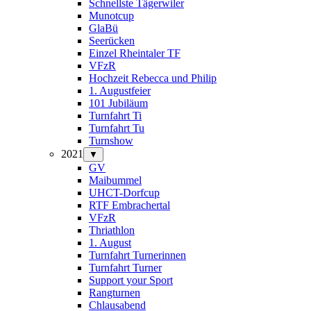
Schnellste Tägerwiler
Munotcup
GlaBü
Seerücken
Einzel Rheintaler TF
VFzR
Hochzeit Rebecca und Philip
1. Augustfeier
101 Jubiläum
Turnfahrt Ti
Turnfahrt Tu
Turnshow
2021
▼
GV
Maibummel
UHCT-Dorfcup
RTF Embrachertal
VFzR
Thriathlon
1. August
Turnfahrt Turnerinnen
Turnfahrt Turner
Support your Sport
Rangturnen
Chlausabend