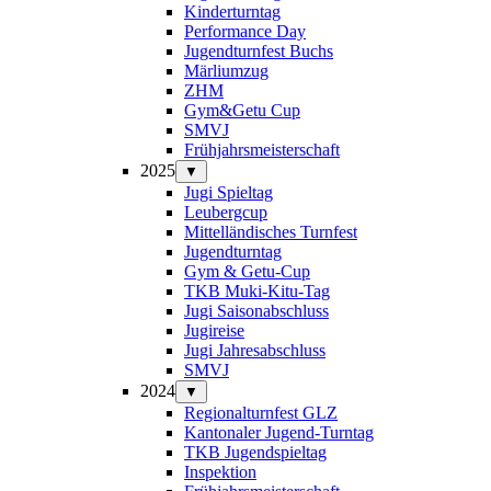
Kinderturntag
Performance Day
Jugendturnfest Buchs
Märliumzug
ZHM
Gym&Getu Cup
SMVJ
Frühjahrsmeisterschaft
2025
▼
Jugi Spieltag
Leubergcup
Mittelländisches Turnfest
Jugendturntag
Gym & Getu-Cup
TKB Muki-Kitu-Tag
Jugi Saisonabschluss
Jugireise
Jugi Jahresabschluss
SMVJ
2024
▼
Regionalturnfest GLZ
Kantonaler Jugend-Turntag
TKB Jugendspieltag
Inspektion