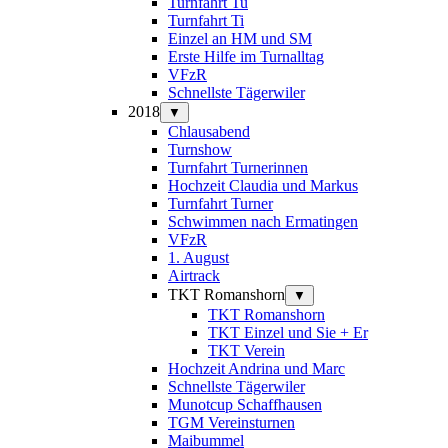
Turnfahrt Tu
Turnfahrt Ti
Einzel an HM und SM
Erste Hilfe im Turnalltag
VFzR
Schnellste Tägerwiler
2018
▼
Chlausabend
Turnshow
Turnfahrt Turnerinnen
Hochzeit Claudia und Markus
Turnfahrt Turner
Schwimmen nach Ermatingen
VFzR
1. August
Airtrack
TKT Romanshorn
▼
TKT Romanshorn
TKT Einzel und Sie + Er
TKT Verein
Hochzeit Andrina und Marc
Schnellste Tägerwiler
Munotcup Schaffhausen
TGM Vereinsturnen
Maibummel