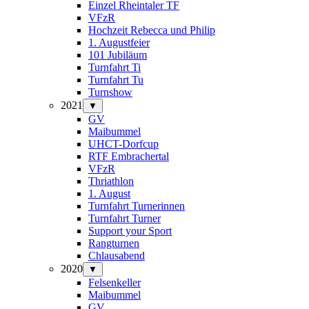
Einzel Rheintaler TF
VFzR
Hochzeit Rebecca und Philip
1. Augustfeier
101 Jubiläum
Turnfahrt Ti
Turnfahrt Tu
Turnshow
2021
▼
GV
Maibummel
UHCT-Dorfcup
RTF Embrachertal
VFzR
Thriathlon
1. August
Turnfahrt Turnerinnen
Turnfahrt Turner
Support your Sport
Rangturnen
Chlausabend
2020
▼
Felsenkeller
Maibummel
GV