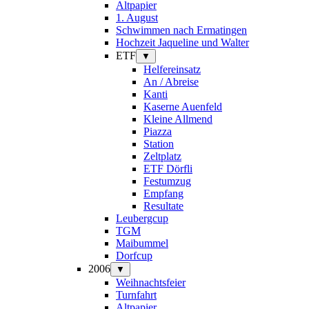
Altpapier
1. August
Schwimmen nach Ermatingen
Hochzeit Jaqueline und Walter
ETF
▼
Helfereinsatz
An / Abreise
Kanti
Kaserne Auenfeld
Kleine Allmend
Piazza
Station
Zeltplatz
ETF Dörfli
Festumzug
Empfang
Resultate
Leubergcup
TGM
Maibummel
Dorfcup
2006
▼
Weihnachtsfeier
Turnfahrt
Altpapier