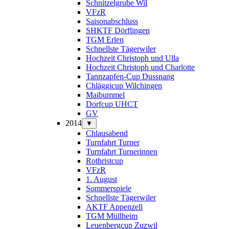
Schnitzelgrube Wil
VFzR
Saisonabschluss
SHKTF Dörflingen
TGM Erlen
Schnellste Tägerwiler
Hochzeit Christoph und Ulla
Hochzeit Christoph und Charlotte
Tannzapfen-Cup Dussnang
Chläggicup Wilchingen
Maibummel
Dorfcup UHCT
GV
2014
▼
Chlausabend
Turnfahrt Turner
Turnfahrt Turnerinnen
Rothristcup
VFzR
1. August
Sommerspiele
Schnellste Tägerwiler
AKTF Appenzell
TGM Müllheim
Leuenbergcup Zuzwil