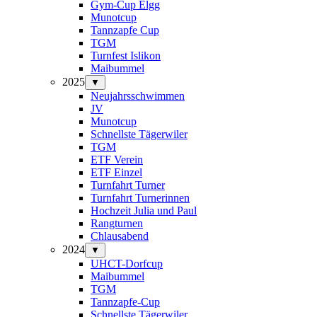
Gym-Cup Elgg
Munotcup
Tannzapfe Cup
TGM
Turnfest Islikon
Maibummel
2025
▼
Neujahrsschwimmen
JV
Munotcup
Schnellste Tägerwiler
TGM
ETF Verein
ETF Einzel
Turnfahrt Turner
Turnfahrt Turnerinnen
Hochzeit Julia und Paul
Rangturnen
Chlausabend
2024
▼
UHCT-Dorfcup
Maibummel
TGM
Tannzapfe-Cup
Schnellste Tägerwiler