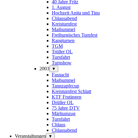
40 Jahre Fritz
1. August
Hochzeit Anita und Tinu
Chlausabend
Kreisturnfest
Maibummel
Freiburgisches Turnfest
Rangturnen
TGM
Trüller OL
Turnfahrt
Turnshow
2003
▼
Fasnacht
Maibummel
Tannzapfecup
Kreisturnfest Schlatt
KTF Frutingen
Drüller OL
75 Jahre DTV
Märliumzug
Turnfahrt
Chlaus
Chlausabend
Veranstaltungen
▼