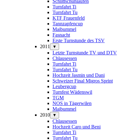
Schlittschuhlaufen
Turnfahrt Ti
Turnfahrt Tu
KTF Frauenfeld
Tannzapfencup
Maibummel
Fasnacht
Erste Turnstunde des TSV
2011
▼
Letzte Turnstunde TV und DTV
Chlausessen
Turnfahrt Ti
Turnfahrt Tu
Hochzeit Jasmin und Dani
Schweizer Final Migros Sprint
Leubergcup
Turnfest Wädenswil
TGM
NOS in Tägerwilen
Maibummel
2010
▼
Chlausessen
Hochzeit Caro und Beni
Turnfahrt Ti
Turnfahrt Tu