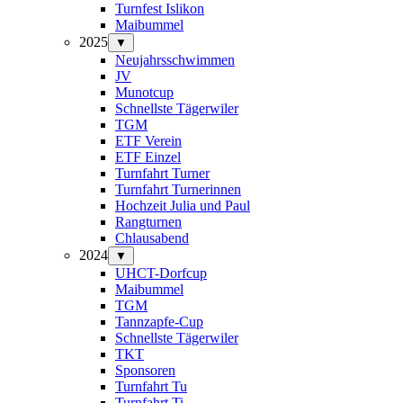
Turnfest Islikon
Maibummel
2025
▼
Neujahrsschwimmen
JV
Munotcup
Schnellste Tägerwiler
TGM
ETF Verein
ETF Einzel
Turnfahrt Turner
Turnfahrt Turnerinnen
Hochzeit Julia und Paul
Rangturnen
Chlausabend
2024
▼
UHCT-Dorfcup
Maibummel
TGM
Tannzapfe-Cup
Schnellste Tägerwiler
TKT
Sponsoren
Turnfahrt Tu
Turnfahrt Ti