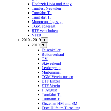
Hochzeit Livia und Andy
Turnfest Neuwilen
Turnfahrt Tu
Turnfahrt Ti
Munotcup abgesagt
TGM abgesagt
RTF verschoben
VFzR
2010 - 2019
▼
2019
▼
Felsenkeller
Buttonverkauf
GV
Skiweekend
Leubergcup
Maibummel
TGM Vereinsturnen
ETF Einzel
ETF Verein
1. August
Turnfahrt Tu
Turnfahrt Ti
Einzel an HM und SM
Erste Hilfe im Turnalltag