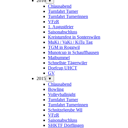
2016
▼
Chlausabend
Turnfahrt Turner
Turnfahrt Turnerinnen
VFzR
1. Augustfeier
Saisonabschluss
Kreisturnfest in Sonterswilen
MuKi / VaKi / KiTu Tag
TGM in Roggwil
Munotcup in Schauffhausen
Maibummel
Schnellste Tägerwiler
Dorfcup UHCT
GV
2015
▼
Chlausabend
Bowling
Volleyballnight
Turnfahrt Turner
Turnfahrt Turnerinnen
Schnitzelgrube Wil
VFzR
Saisonabschluss
SHKTF Dörflingen