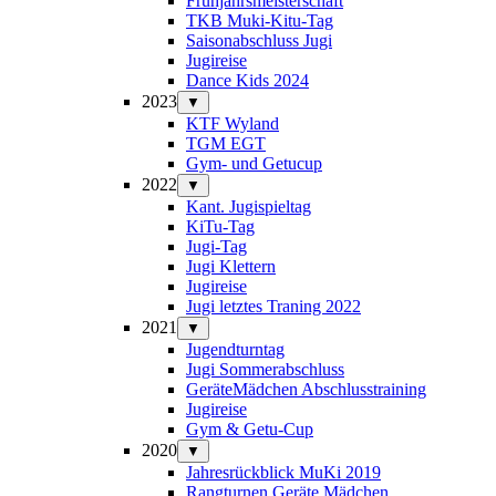
Frühjahrsmeisterschaft
TKB Muki-Kitu-Tag
Saisonabschluss Jugi
Jugireise
Dance Kids 2024
2023
▼
KTF Wyland
TGM EGT
Gym- und Getucup
2022
▼
Kant. Jugispieltag
KiTu-Tag
Jugi-Tag
Jugi Klettern
Jugireise
Jugi letztes Traning 2022
2021
▼
Jugendturntag
Jugi Sommerabschluss
GeräteMädchen Abschlusstraining
Jugireise
Gym & Getu-Cup
2020
▼
Jahresrückblick MuKi 2019
Rangturnen Geräte Mädchen