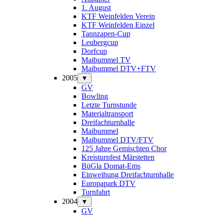
1. August
KTF Weinfelden Verein
KTF Weinfelden Einzel
Tannzapen-Cup
Leubergcup
Dorfcup
Maibummel TV
Maibummel DTV+FTV
2005
▼
GV
Bowling
Letzte Turnstunde
Materialtransport
Dreifachturnhalle
Maibummel
Maibummel DTV/FTV
125 Jahre Gemischten Chor
Kreisturnfest Märstetten
BüGla Domat-Ems
Einweihung Dreifachturnhalle
Europapark DTV
Turnfahrt
2004
▼
GV