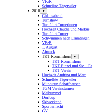
VFzR
Schnellste Tägerwiler
2018
▼
Chlausabend
Turnshow
Turnfahrt Turnerinnen
Hochzeit Claudia und Markus
Turnfahrt Turner
Schwimmen nach Ermatingen
VFzR
1. August
Airtrack
TKT Romanshorn
▼
TKT Romanshorn
TKT Einzel und Sie + Er
TKT Verein
Hochzeit Andrina und Marc
Schnellste Tägerwiler
Munotcup Schaffhausen
TGM Vereinsturnen
Maibummel
Dorfcup
Skiweekend
Sportlernacht
GV