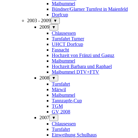
Maibummel
Bündner/Glarner Turnfest in Maienfeld
Dorfcup
2003 - 2009
▼
2009
▼
Chlausessen
Turnfahrt Turner
UHCT Dorfcup
Fasnacht
Hochzeit von Fränzi und Gaguz
Maibummel
Hochzeit Barbara und Raphael
Maibummel DTV+FTV
2008
▼
Turnfahrt
Märwil
Maibummel
Tannzapfe-Cup
TGM
GV 2008
2007
▼
Chlausessen
Turnfahrt
Einweihung Schulhaus