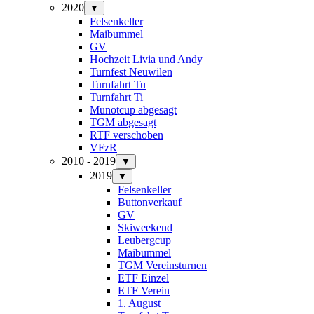
2020
▼
Felsenkeller
Maibummel
GV
Hochzeit Livia und Andy
Turnfest Neuwilen
Turnfahrt Tu
Turnfahrt Ti
Munotcup abgesagt
TGM abgesagt
RTF verschoben
VFzR
2010 - 2019
▼
2019
▼
Felsenkeller
Buttonverkauf
GV
Skiweekend
Leubergcup
Maibummel
TGM Vereinsturnen
ETF Einzel
ETF Verein
1. August