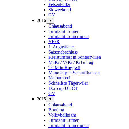
Felsenkeller
Skiweekend
GV
2016
▼
Chlausabend
Turnfahrt Turner
Turnfahrt Turnerinnen
VFzR
1. Augustfeier
Saisonabschluss
Kreisturnfest in Sonterswilen
MuKi / VaKi / KiTu Tag
TGM in Roggwil
Munotcup in Schauffhausen
Maibummel
Schnellste Tägerwiler
Dorfcup UHCT
GV
2015
▼
Chlausabend
Bowling
Volleyballnight
Turnfahrt Turner
Turnfahrt Turnerinnen