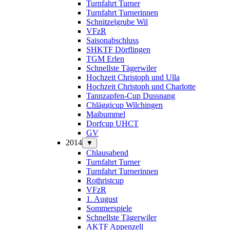
Turnfahrt Turner
Turnfahrt Turnerinnen
Schnitzelgrube Wil
VFzR
Saisonabschluss
SHKTF Dörflingen
TGM Erlen
Schnellste Tägerwiler
Hochzeit Christoph und Ulla
Hochzeit Christoph und Charlotte
Tannzapfen-Cup Dussnang
Chläggicup Wilchingen
Maibummel
Dorfcup UHCT
GV
2014
▼
Chlausabend
Turnfahrt Turner
Turnfahrt Turnerinnen
Rothristcup
VFzR
1. August
Sommerspiele
Schnellste Tägerwiler
AKTF Appenzell