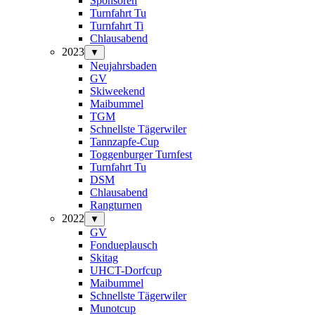
Sponsoren
Turnfahrt Tu
Turnfahrt Ti
Chlausabend
2023
▼
Neujahrsbaden
GV
Skiweekend
Maibummel
TGM
Schnellste Tägerwiler
Tannzapfe-Cup
Toggenburger Turnfest
Turnfahrt Tu
DSM
Chlausabend
Rangturnen
2022
▼
GV
Fondueplausch
Skitag
UHCT-Dorfcup
Maibummel
Schnellste Tägerwiler
Munotcup