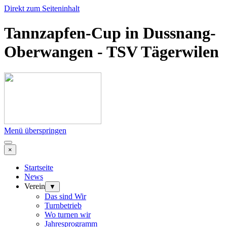
Direkt zum Seiteninhalt
Tannzapfen-Cup in Dussnang-
Oberwangen - TSV Tägerwilen
Menü überspringen
×
Startseite
News
Verein
▼
Das sind Wir
Turnbetrieb
Wo turnen wir
Jahresprogramm