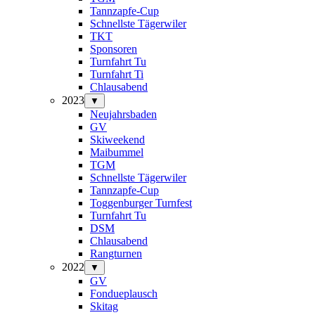
Tannzapfe-Cup
Schnellste Tägerwiler
TKT
Sponsoren
Turnfahrt Tu
Turnfahrt Ti
Chlausabend
2023
▼
Neujahrsbaden
GV
Skiweekend
Maibummel
TGM
Schnellste Tägerwiler
Tannzapfe-Cup
Toggenburger Turnfest
Turnfahrt Tu
DSM
Chlausabend
Rangturnen
2022
▼
GV
Fondueplausch
Skitag