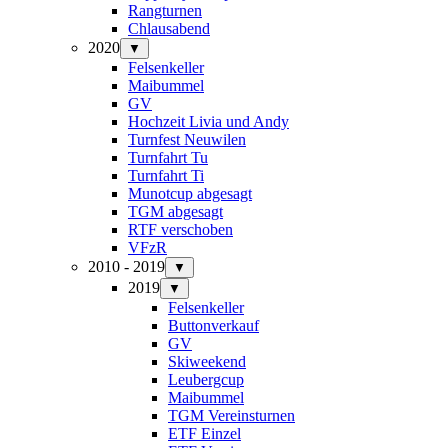
Rangturnen
Chlausabend
2020
▼
Felsenkeller
Maibummel
GV
Hochzeit Livia und Andy
Turnfest Neuwilen
Turnfahrt Tu
Turnfahrt Ti
Munotcup abgesagt
TGM abgesagt
RTF verschoben
VFzR
2010 - 2019
▼
2019
▼
Felsenkeller
Buttonverkauf
GV
Skiweekend
Leubergcup
Maibummel
TGM Vereinsturnen
ETF Einzel