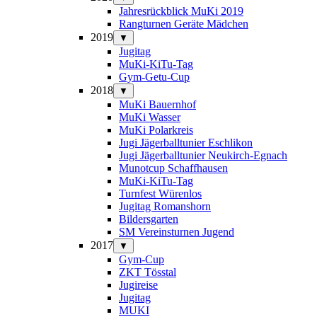
Jahresrückblick MuKi 2019
Rangturnen Geräte Mädchen
2019
▼
Jugitag
MuKi-KiTu-Tag
Gym-Getu-Cup
2018
▼
MuKi Bauernhof
MuKi Wasser
MuKi Polarkreis
Jugi Jägerballtunier Eschlikon
Jugi Jägerballtunier Neukirch-Egnach
Munotcup Schaffhausen
MuKi-KiTu-Tag
Turnfest Würenlos
Jugitag Romanshorn
Bildersgarten
SM Vereinsturnen Jugend
2017
▼
Gym-Cup
ZKT Tösstal
Jugireise
Jugitag
MUKI