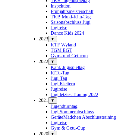
TKB Jugendspieltag
Inspektion
Frühjahrsmeisterschaft
TKB Muki-Kitu-Tag
Saisonabschluss Jugi
Jugireise
Dance Kids 2024
2023
▼
KTF Wyland
TGM EGT
Gym- und Getucup
2022
▼
Kant. Jugispieltag
KiTu-Tag
Jugi-Tag
Jugi Klettern
Jugireise
Jugi letztes Traning 2022
2021
▼
Jugendturntag
Jugi Sommerabschluss
GeräteMädchen Abschlusstraining
Jugireise
Gym & Getu-Cup
2020
▼