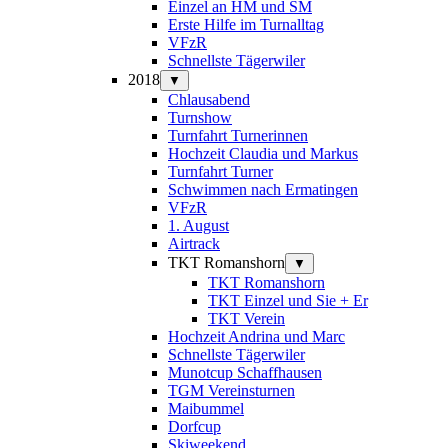
Einzel an HM und SM
Erste Hilfe im Turnalltag
VFzR
Schnellste Tägerwiler
2018
▼
Chlausabend
Turnshow
Turnfahrt Turnerinnen
Hochzeit Claudia und Markus
Turnfahrt Turner
Schwimmen nach Ermatingen
VFzR
1. August
Airtrack
TKT Romanshorn
▼
TKT Romanshorn
TKT Einzel und Sie + Er
TKT Verein
Hochzeit Andrina und Marc
Schnellste Tägerwiler
Munotcup Schaffhausen
TGM Vereinsturnen
Maibummel
Dorfcup
Skiweekend