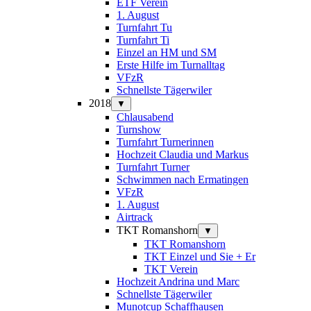
ETF Verein
1. August
Turnfahrt Tu
Turnfahrt Ti
Einzel an HM und SM
Erste Hilfe im Turnalltag
VFzR
Schnellste Tägerwiler
2018
▼
Chlausabend
Turnshow
Turnfahrt Turnerinnen
Hochzeit Claudia und Markus
Turnfahrt Turner
Schwimmen nach Ermatingen
VFzR
1. August
Airtrack
TKT Romanshorn
▼
TKT Romanshorn
TKT Einzel und Sie + Er
TKT Verein
Hochzeit Andrina und Marc
Schnellste Tägerwiler
Munotcup Schaffhausen