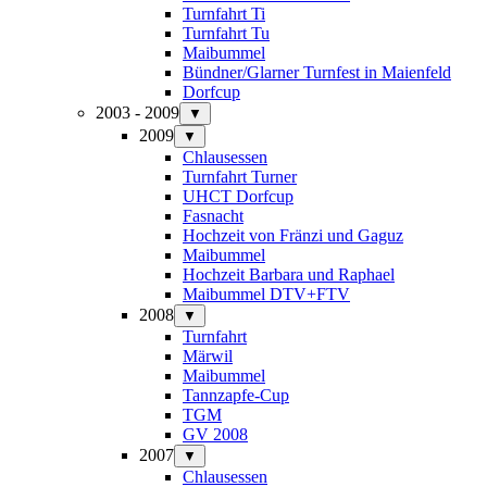
Turnfahrt Ti
Turnfahrt Tu
Maibummel
Bündner/Glarner Turnfest in Maienfeld
Dorfcup
2003 - 2009
▼
2009
▼
Chlausessen
Turnfahrt Turner
UHCT Dorfcup
Fasnacht
Hochzeit von Fränzi und Gaguz
Maibummel
Hochzeit Barbara und Raphael
Maibummel DTV+FTV
2008
▼
Turnfahrt
Märwil
Maibummel
Tannzapfe-Cup
TGM
GV 2008
2007
▼
Chlausessen