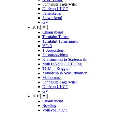
Schnellste Tägerwiler
Dorfcup UHCT
Felsenkeller
Skiweekend
GV
2016
▼
Chlausabend
Turnfahrt Turner
Turnfahrt Turnerinnen
VFzR
1. Augustfeier
Saisonabschluss
Kreisturnfest in Sonterswilen
MuKi / VaKi / KiTu Tag
TGM in Roggwil
Munotcup in Schauffhausen
Maibummel
Schnellste Tägerwiler
Dorfcup UHCT
GV
2015
▼
Chlausabend
Bowling
Volleyballnight