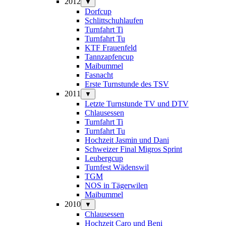
2012
▼
Dorfcup
Schlittschuhlaufen
Turnfahrt Ti
Turnfahrt Tu
KTF Frauenfeld
Tannzapfencup
Maibummel
Fasnacht
Erste Turnstunde des TSV
2011
▼
Letzte Turnstunde TV und DTV
Chlausessen
Turnfahrt Ti
Turnfahrt Tu
Hochzeit Jasmin und Dani
Schweizer Final Migros Sprint
Leubergcup
Turnfest Wädenswil
TGM
NOS in Tägerwilen
Maibummel
2010
▼
Chlausessen
Hochzeit Caro und Beni