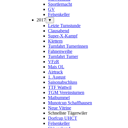
Sportlernacht
GV
Felsenkeller
2017
▼
Letzte Turnstunde
Clausabend
Super-X-Kampf
Klettern
Turnfahrt Turnerinnen
Fahnenweihe
Turnfahrt Turner
VFzR
Mais OL
Airtrack
1. August
Saisonabschluss
TTF Wattwil
TGM Vereinsturnen
Maibummel
Munotcup Schaffhausen
Neue Vitrine
Schnellste Tägerwiler
Dorfcup UHCT
Felsenkeller