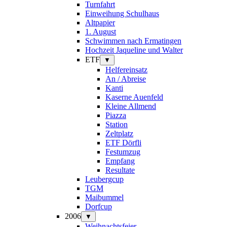
Turnfahrt
Einweihung Schulhaus
Altpapier
1. August
Schwimmen nach Ermatingen
Hochzeit Jaqueline und Walter
ETF
▼
Helfereinsatz
An / Abreise
Kanti
Kaserne Auenfeld
Kleine Allmend
Piazza
Station
Zeltplatz
ETF Dörfli
Festumzug
Empfang
Resultate
Leubergcup
TGM
Maibummel
Dorfcup
2006
▼
Weihnachtsfeier