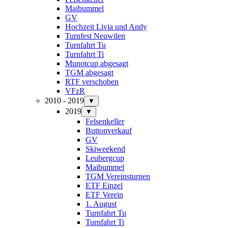
Maibummel
GV
Hochzeit Livia und Andy
Turnfest Neuwilen
Turnfahrt Tu
Turnfahrt Ti
Munotcup abgesagt
TGM abgesagt
RTF verschoben
VFzR
2010 - 2019
▼
2019
▼
Felsenkeller
Buttonverkauf
GV
Skiweekend
Leubergcup
Maibummel
TGM Vereinsturnen
ETF Einzel
ETF Verein
1. August
Turnfahrt Tu
Turnfahrt Ti