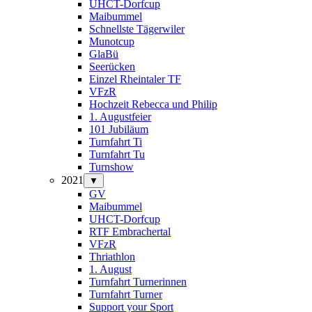
UHCT-Dorfcup
Maibummel
Schnellste Tägerwiler
Munotcup
GlaBü
Seerücken
Einzel Rheintaler TF
VFzR
Hochzeit Rebecca und Philip
1. Augustfeier
101 Jubiläum
Turnfahrt Ti
Turnfahrt Tu
Turnshow
2021
▼
GV
Maibummel
UHCT-Dorfcup
RTF Embrachertal
VFzR
Thriathlon
1. August
Turnfahrt Turnerinnen
Turnfahrt Turner
Support your Sport