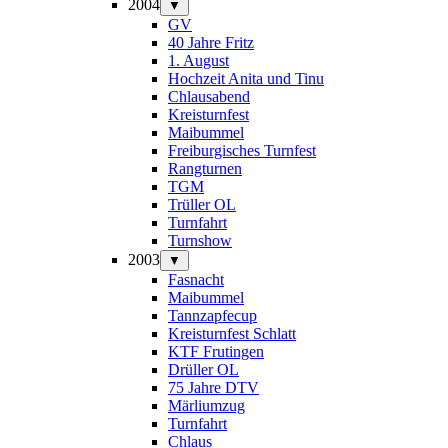
2004
▼
GV
40 Jahre Fritz
1. August
Hochzeit Anita und Tinu
Chlausabend
Kreisturnfest
Maibummel
Freiburgisches Turnfest
Rangturnen
TGM
Trüller OL
Turnfahrt
Turnshow
2003
▼
Fasnacht
Maibummel
Tannzapfecup
Kreisturnfest Schlatt
KTF Frutingen
Drüller OL
75 Jahre DTV
Märliumzug
Turnfahrt
Chlaus