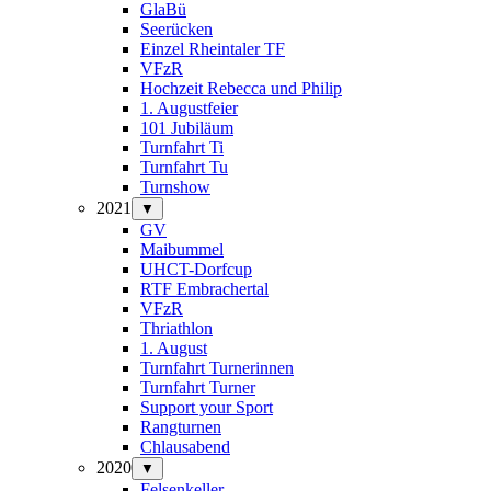
GlaBü
Seerücken
Einzel Rheintaler TF
VFzR
Hochzeit Rebecca und Philip
1. Augustfeier
101 Jubiläum
Turnfahrt Ti
Turnfahrt Tu
Turnshow
2021
▼
GV
Maibummel
UHCT-Dorfcup
RTF Embrachertal
VFzR
Thriathlon
1. August
Turnfahrt Turnerinnen
Turnfahrt Turner
Support your Sport
Rangturnen
Chlausabend
2020
▼
Felsenkeller