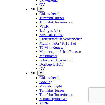
Skiweekend
GV
2016
▼
Chlausabend
Turnfahrt Turner
Turnfahrt Turnerinnen
VFzR
1. Augustfeier
Saisonabschluss
Kreisturnfest in Sonterswilen
MuKi / VaKi / KiTu Tag
TGM in Roggwil
Munotcup in Schauffhausen
Maibummel
Schnellste Tägerwiler
Dorfcup UHCT
GV
2015
▼
Chlausabend
Bowling
Volleyballnight
Turnfahrt Turner
Turnfahrt Turnerinnen
Schnitzelgrube Wil
VFzR