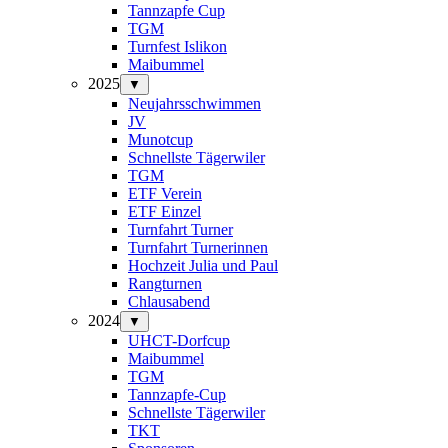
Tannzapfe Cup
TGM
Turnfest Islikon
Maibummel
2025
▼
Neujahrsschwimmen
JV
Munotcup
Schnellste Tägerwiler
TGM
ETF Verein
ETF Einzel
Turnfahrt Turner
Turnfahrt Turnerinnen
Hochzeit Julia und Paul
Rangturnen
Chlausabend
2024
▼
UHCT-Dorfcup
Maibummel
TGM
Tannzapfe-Cup
Schnellste Tägerwiler
TKT