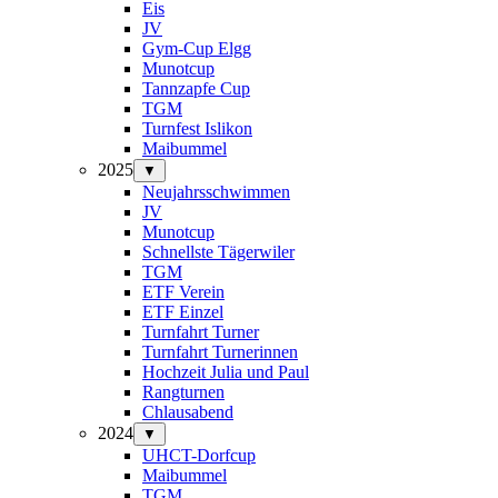
Eis
JV
Gym-Cup Elgg
Munotcup
Tannzapfe Cup
TGM
Turnfest Islikon
Maibummel
2025
▼
Neujahrsschwimmen
JV
Munotcup
Schnellste Tägerwiler
TGM
ETF Verein
ETF Einzel
Turnfahrt Turner
Turnfahrt Turnerinnen
Hochzeit Julia und Paul
Rangturnen
Chlausabend
2024
▼
UHCT-Dorfcup
Maibummel
TGM