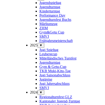
Jugendspieltag
Jugendturntag
Kinderturntag
Performance Day
Jugendturnfest Buchs
Märliumzug
ZHM
Gym&Getu Cup
SMVJ
Frühjahrsmeisterschaft
2025
▼
Jugi Spieltag
Leubergcup
Mittelländisches Turnfest
Jugendturntag
Gym & Getu-Cup
TKB Muki-Kitu-Tag
Jugi Saisonabschluss
Jugireise
Jugi Jahresabschluss
SMVJ
2024
▼
Regionalturnfest GLZ
Kantonaler Jugend-Turntag