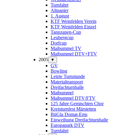
Turnfahrt
Altpapier
1. August
KTF Weinfelden Verein
KTF Weinfelden Einzel
Tannzapen-Cup
Leubergcup
Dorfcup
Maibummel TV
Maibummel DTV+FTV
2005
▼
GV
Bowling
Letzte Turnstunde
Materialtransport
Dreifachturnhalle
Maibummel
Maibummel DTV/FTV
125 Jahre Gemischten Chor
Kreisturnfest Märstetten
BüGla Domat-Ems
Einweihung Dreifachturnhalle
Europapark DTV
Turnfahrt