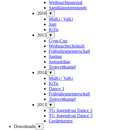
Weihnachtsspezial
Samiklausturnstunde
2016
▼
MuKi / VaKi
Jugi
KiTu
2015
▼
Gym-Cup
Weihnachtschränzli
Frühjahrsmeisterschaft
Jugitag
Jugispieltag
Testwettkampf
2014
▼
MuKi / VaKi
KiTu
Dance 3
Frühjahrsmeisterschaft
Testwettkampf
2013
▼
TG Jugendcup Dance 2
TG Jugendcup Dance 3
Geräteturnen
Downloads
▼