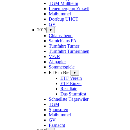
TGM Müllheim
Leuenbergcup Zuzwil
Maibummel
Dorfcup UHCT
GV
2013
▼
Chlausabend
Samichlaus FA
Turnfahrt Turner
Turnfahrt Turnerinnen
VFzR
Altpapier
Sommerspiele
ETF in Biel
▼
ETF Verein
ETF Einzel
Resultate
Das Sturmfest
Schnellste Tägerwiler
TGM
Sponsoren
Maibummel
GV
Fasnacht