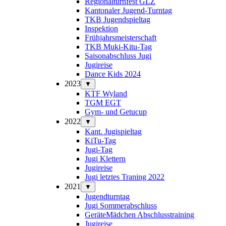
Regionalturnfest GLZ
Kantonaler Jugend-Turntag
TKB Jugendspieltag
Inspektion
Frühjahrsmeisterschaft
TKB Muki-Kitu-Tag
Saisonabschluss Jugi
Jugireise
Dance Kids 2024
2023
▼
KTF Wyland
TGM EGT
Gym- und Getucup
2022
▼
Kant. Jugispieltag
KiTu-Tag
Jugi-Tag
Jugi Klettern
Jugireise
Jugi letztes Traning 2022
2021
▼
Jugendturntag
Jugi Sommerabschluss
GeräteMädchen Abschlusstraining
Jugireise