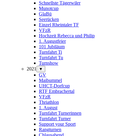
Schnellste Tägerwiler
Munotcup
GlaBü
Seerücken
Einzel Rheintaler TF
VFzR
Hochzeit Rebecca und Philip
1. Augustfeier
101 Jubiläum
Turnfahrt Ti
Turnfahrt Tu
Turnshow
2021
▼
GV
Maibummel
UHCT-Dorfcup
RTF Embrachertal
VFzR
Thriathlon
1. August
Turnfahrt Turnerinnen
Turnfahrt Turner
Support your Sport
Rangturnen
Chlausabend