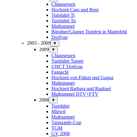
Chlausessen
Hochzeit Caro und Beni
Turnfahrt Ti
Turnfahrt Tu
Maibummel
Bündner/Glarner Turnfest in Maienfeld
Dorfcup
2003 - 2009
▼
2009
▼
Chlausessen
Turnfahrt Turner
UHCT Dorfcup
Fasnacht
Hochzeit von Fränzi und Gaguz
Maibummel
Hochzeit Barbara und Raphael
Maibummel DTV+FTV
2008
▼
Turnfahrt
Märwil
Maibummel
Tannzapfe-Cup
TGM
GV 2008