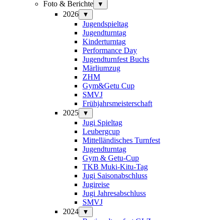
Foto & Berichte
▼
2026
▼
Jugendspieltag
Jugendturntag
Kinderturntag
Performance Day
Jugendturnfest Buchs
Märliumzug
ZHM
Gym&Getu Cup
SMVJ
Frühjahrsmeisterschaft
2025
▼
Jugi Spieltag
Leubergcup
Mittelländisches Turnfest
Jugendturntag
Gym & Getu-Cup
TKB Muki-Kitu-Tag
Jugi Saisonabschluss
Jugireise
Jugi Jahresabschluss
SMVJ
2024
▼