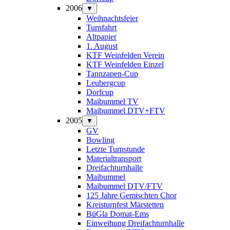
2006
▼
Weihnachtsfeier
Turnfahrt
Altpapier
1. August
KTF Weinfelden Verein
KTF Weinfelden Einzel
Tannzapen-Cup
Leubergcup
Dorfcup
Maibummel TV
Maibummel DTV+FTV
2005
▼
GV
Bowling
Letzte Turnstunde
Materialtransport
Dreifachturnhalle
Maibummel
Maibummel DTV/FTV
125 Jahre Gemischten Chor
Kreisturnfest Märstetten
BüGla Domat-Ems
Einweihung Dreifachturnhalle