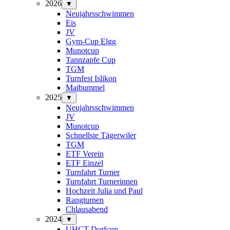
2026
▼
Neujahrsschwimmen
Eis
JV
Gym-Cup Elgg
Munotcup
Tannzapfe Cup
TGM
Turnfest Islikon
Maibummel
2025
▼
Neujahrsschwimmen
JV
Munotcup
Schnellste Tägerwiler
TGM
ETF Verein
ETF Einzel
Turnfahrt Turner
Turnfahrt Turnerinnen
Hochzeit Julia und Paul
Rangturnen
Chlausabend
2024
▼
UHCT-Dorfcup