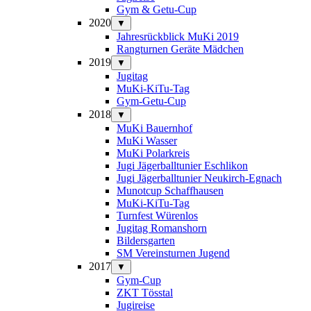
Gym & Getu-Cup
2020
▼
Jahresrückblick MuKi 2019
Rangturnen Geräte Mädchen
2019
▼
Jugitag
MuKi-KiTu-Tag
Gym-Getu-Cup
2018
▼
MuKi Bauernhof
MuKi Wasser
MuKi Polarkreis
Jugi Jägerballtunier Eschlikon
Jugi Jägerballtunier Neukirch-Egnach
Munotcup Schaffhausen
MuKi-KiTu-Tag
Turnfest Würenlos
Jugitag Romanshorn
Bildersgarten
SM Vereinsturnen Jugend
2017
▼
Gym-Cup
ZKT Tösstal
Jugireise