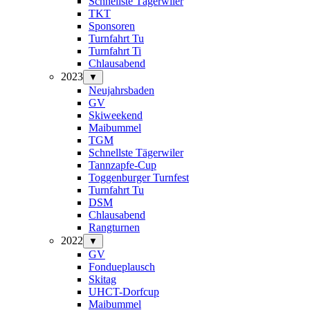
Schnellste Tägerwiler
TKT
Sponsoren
Turnfahrt Tu
Turnfahrt Ti
Chlausabend
2023
▼
Neujahrsbaden
GV
Skiweekend
Maibummel
TGM
Schnellste Tägerwiler
Tannzapfe-Cup
Toggenburger Turnfest
Turnfahrt Tu
DSM
Chlausabend
Rangturnen
2022
▼
GV
Fondueplausch
Skitag
UHCT-Dorfcup
Maibummel