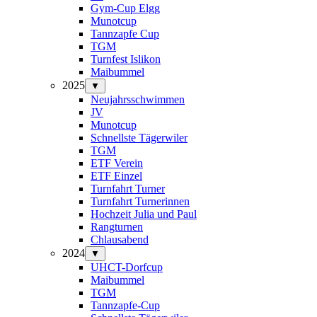
Gym-Cup Elgg
Munotcup
Tannzapfe Cup
TGM
Turnfest Islikon
Maibummel
2025
▼
Neujahrsschwimmen
JV
Munotcup
Schnellste Tägerwiler
TGM
ETF Verein
ETF Einzel
Turnfahrt Turner
Turnfahrt Turnerinnen
Hochzeit Julia und Paul
Rangturnen
Chlausabend
2024
▼
UHCT-Dorfcup
Maibummel
TGM
Tannzapfe-Cup