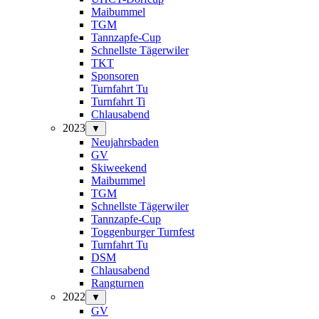
Maibummel
TGM
Tannzapfe-Cup
Schnellste Tägerwiler
TKT
Sponsoren
Turnfahrt Tu
Turnfahrt Ti
Chlausabend
2023
▼
Neujahrsbaden
GV
Skiweekend
Maibummel
TGM
Schnellste Tägerwiler
Tannzapfe-Cup
Toggenburger Turnfest
Turnfahrt Tu
DSM
Chlausabend
Rangturnen
2022
▼
GV