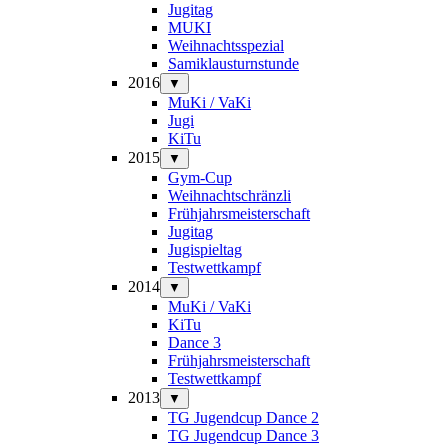
Jugitag
MUKI
Weihnachtsspezial
Samiklausturnstunde
2016
▼
MuKi / VaKi
Jugi
KiTu
2015
▼
Gym-Cup
Weihnachtschränzli
Frühjahrsmeisterschaft
Jugitag
Jugispieltag
Testwettkampf
2014
▼
MuKi / VaKi
KiTu
Dance 3
Frühjahrsmeisterschaft
Testwettkampf
2013
▼
TG Jugendcup Dance 2
TG Jugendcup Dance 3