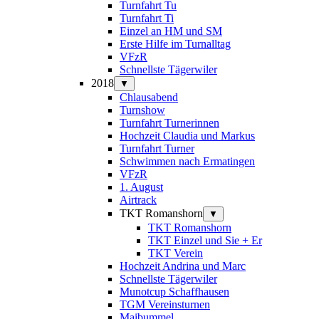
Turnfahrt Tu
Turnfahrt Ti
Einzel an HM und SM
Erste Hilfe im Turnalltag
VFzR
Schnellste Tägerwiler
2018
▼
Chlausabend
Turnshow
Turnfahrt Turnerinnen
Hochzeit Claudia und Markus
Turnfahrt Turner
Schwimmen nach Ermatingen
VFzR
1. August
Airtrack
TKT Romanshorn
▼
TKT Romanshorn
TKT Einzel und Sie + Er
TKT Verein
Hochzeit Andrina und Marc
Schnellste Tägerwiler
Munotcup Schaffhausen
TGM Vereinsturnen
Maibummel