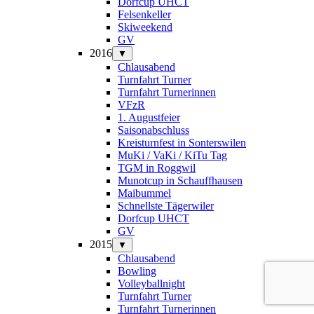
Dorfcup UHCT
Felsenkeller
Skiweekend
GV
2016
▼
Chlausabend
Turnfahrt Turner
Turnfahrt Turnerinnen
VFzR
1. Augustfeier
Saisonabschluss
Kreisturnfest in Sonterswilen
MuKi / VaKi / KiTu Tag
TGM in Roggwil
Munotcup in Schauffhausen
Maibummel
Schnellste Tägerwiler
Dorfcup UHCT
GV
2015
▼
Chlausabend
Bowling
Volleyballnight
Turnfahrt Turner
Turnfahrt Turnerinnen