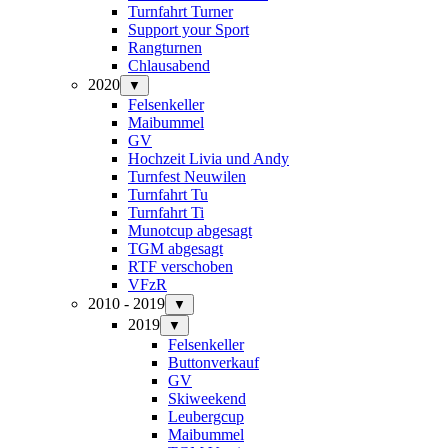
Turnfahrt Turner
Support your Sport
Rangturnen
Chlausabend
2020
▼
Felsenkeller
Maibummel
GV
Hochzeit Livia und Andy
Turnfest Neuwilen
Turnfahrt Tu
Turnfahrt Ti
Munotcup abgesagt
TGM abgesagt
RTF verschoben
VFzR
2010 - 2019
▼
2019
▼
Felsenkeller
Buttonverkauf
GV
Skiweekend
Leubergcup
Maibummel