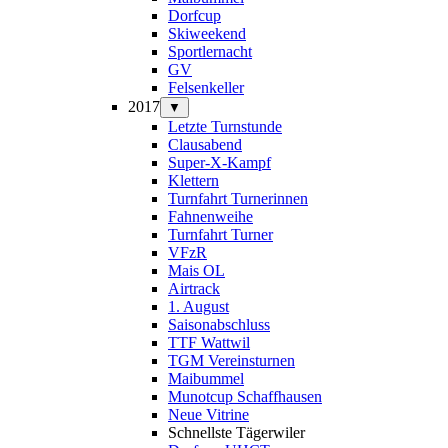
Dorfcup
Skiweekend
Sportlernacht
GV
Felsenkeller
2017
▼
Letzte Turnstunde
Clausabend
Super-X-Kampf
Klettern
Turnfahrt Turnerinnen
Fahnenweihe
Turnfahrt Turner
VFzR
Mais OL
Airtrack
1. August
Saisonabschluss
TTF Wattwil
TGM Vereinsturnen
Maibummel
Munotcup Schaffhausen
Neue Vitrine
Schnellste Tägerwiler