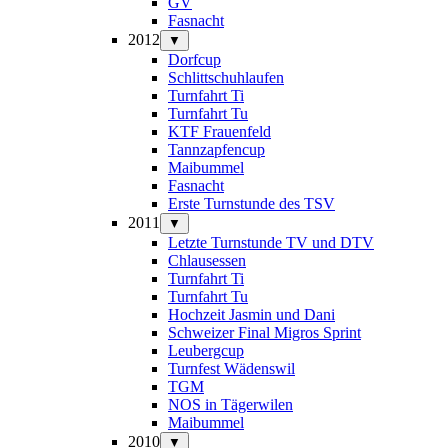
GV
Fasnacht
2012
▼
Dorfcup
Schlittschuhlaufen
Turnfahrt Ti
Turnfahrt Tu
KTF Frauenfeld
Tannzapfencup
Maibummel
Fasnacht
Erste Turnstunde des TSV
2011
▼
Letzte Turnstunde TV und DTV
Chlausessen
Turnfahrt Ti
Turnfahrt Tu
Hochzeit Jasmin und Dani
Schweizer Final Migros Sprint
Leubergcup
Turnfest Wädenswil
TGM
NOS in Tägerwilen
Maibummel
2010
▼