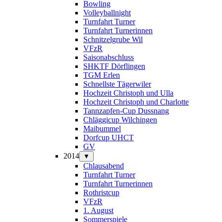
Bowling
Volleyballnight
Turnfahrt Turner
Turnfahrt Turnerinnen
Schnitzelgrube Wil
VFzR
Saisonabschluss
SHKTF Dörflingen
TGM Erlen
Schnellste Tägerwiler
Hochzeit Christoph und Ulla
Hochzeit Christoph und Charlotte
Tannzapfen-Cup Dussnang
Chläggicup Wilchingen
Maibummel
Dorfcup UHCT
GV
2014
▼
Chlausabend
Turnfahrt Turner
Turnfahrt Turnerinnen
Rothristcup
VFzR
1. August
Sommerspiele