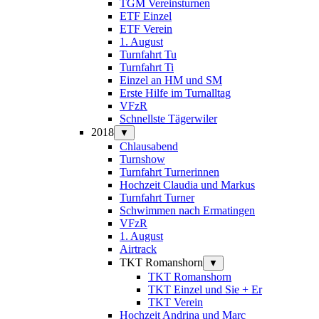
TGM Vereinsturnen
ETF Einzel
ETF Verein
1. August
Turnfahrt Tu
Turnfahrt Ti
Einzel an HM und SM
Erste Hilfe im Turnalltag
VFzR
Schnellste Tägerwiler
2018
▼
Chlausabend
Turnshow
Turnfahrt Turnerinnen
Hochzeit Claudia und Markus
Turnfahrt Turner
Schwimmen nach Ermatingen
VFzR
1. August
Airtrack
TKT Romanshorn
▼
TKT Romanshorn
TKT Einzel und Sie + Er
TKT Verein
Hochzeit Andrina und Marc