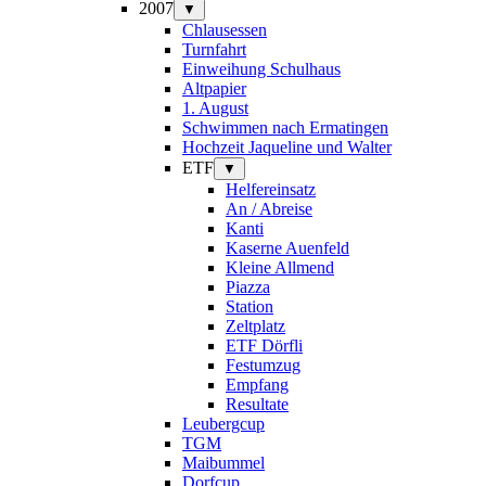
2007
▼
Chlausessen
Turnfahrt
Einweihung Schulhaus
Altpapier
1. August
Schwimmen nach Ermatingen
Hochzeit Jaqueline und Walter
ETF
▼
Helfereinsatz
An / Abreise
Kanti
Kaserne Auenfeld
Kleine Allmend
Piazza
Station
Zeltplatz
ETF Dörfli
Festumzug
Empfang
Resultate
Leubergcup
TGM
Maibummel
Dorfcup