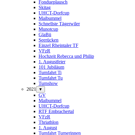
Fondueplausch
Skitag
UHCT-Dorfcup
Maibummel
Schnellste Tägerwiler
Munotcup
GlaBü
Seerücken
Einzel Rheintaler TF
VFzR
Hochzeit Rebecca und Philip
1. Augustfeier
101 Jubiläum
Turnfahrt Ti
Turnfahrt Tu
Turnshow
2021
▼
GV
Maibummel
UHCT-Dorfcup
RTF Embrachertal
VFzR
Thriathlon
1. August
Turnfahrt Turnerinnen