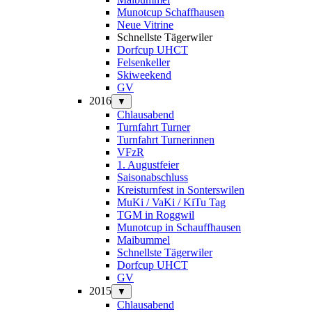
Munotcup Schaffhausen
Neue Vitrine
Schnellste Tägerwiler
Dorfcup UHCT
Felsenkeller
Skiweekend
GV
2016
▼
Chlausabend
Turnfahrt Turner
Turnfahrt Turnerinnen
VFzR
1. Augustfeier
Saisonabschluss
Kreisturnfest in Sonterswilen
MuKi / VaKi / KiTu Tag
TGM in Roggwil
Munotcup in Schauffhausen
Maibummel
Schnellste Tägerwiler
Dorfcup UHCT
GV
2015
▼
Chlausabend