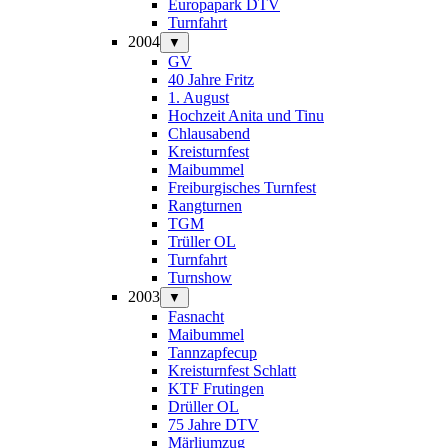
Europapark DTV
Turnfahrt
2004
▼
GV
40 Jahre Fritz
1. August
Hochzeit Anita und Tinu
Chlausabend
Kreisturnfest
Maibummel
Freiburgisches Turnfest
Rangturnen
TGM
Trüller OL
Turnfahrt
Turnshow
2003
▼
Fasnacht
Maibummel
Tannzapfecup
Kreisturnfest Schlatt
KTF Frutingen
Drüller OL
75 Jahre DTV
Märliumzug