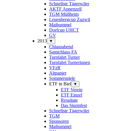
Schnellste Tägerwiler
AKTF Appenzell
TGM Müllheim
Leuenbergcup Zuzwil
Maibummel
Dorfcup UHCT
GV
2013
▼
Chlausabend
Samichlaus FA
Turnfahrt Turner
Turnfahrt Turnerinnen
VFzR
Altpapier
Sommerspiele
ETF in Biel
▼
ETF Verein
ETF Einzel
Resultate
Das Sturmfest
Schnellste Tägerwiler
TGM
Sponsoren
Maibummel