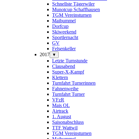
Schnellste Tägerwiler
Munotcup Schaffhausen
TGM Vereinsturnen
Maibummel
Dorfcup
Skiweekend
Sportlernacht
GV
Felsenkeller
2017
▼
Letzte Turnstunde
Clausabend
Super-X-Kampf
Klettern
Turnfahrt Turnerinnen
Fahnenweihe
Turnfahrt Turner
VFzR
Mais OL
Airtrack
1. August
Saisonabschluss
TTF Wattwil
TGM Vereinsturnen
Maibummel