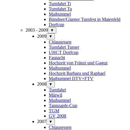
Turnfahrt Ti
Turnfahrt Tu
Maibummel
Bündner/Glarner Turnfest in Maienfeld
Dorfcup
2003 - 2009
▼
2009
▼
Chlausessen
Turnfahrt Turner
UHCT Dorfcup
Fasnacht
Hochzeit von Fränzi und Gaguz
Maibummel
Hochzeit Barbara und Raphael
Maibummel DTV+FTV
2008
▼
Turnfahrt
Märwil
Maibummel
Tannzapfe-Cup
TGM
GV 2008
2007
▼
Chlausessen