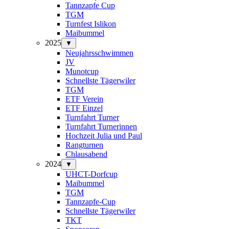
Tannzapfe Cup
TGM
Turnfest Islikon
Maibummel
2025
▼
Neujahrsschwimmen
JV
Munotcup
Schnellste Tägerwiler
TGM
ETF Verein
ETF Einzel
Turnfahrt Turner
Turnfahrt Turnerinnen
Hochzeit Julia und Paul
Rangturnen
Chlausabend
2024
▼
UHCT-Dorfcup
Maibummel
TGM
Tannzapfe-Cup
Schnellste Tägerwiler
TKT