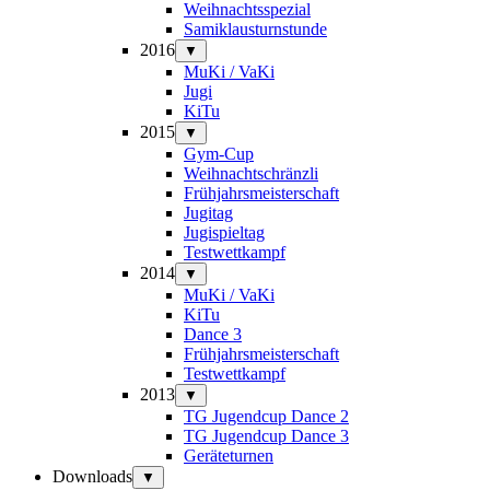
Weihnachtsspezial
Samiklausturnstunde
2016
▼
MuKi / VaKi
Jugi
KiTu
2015
▼
Gym-Cup
Weihnachtschränzli
Frühjahrsmeisterschaft
Jugitag
Jugispieltag
Testwettkampf
2014
▼
MuKi / VaKi
KiTu
Dance 3
Frühjahrsmeisterschaft
Testwettkampf
2013
▼
TG Jugendcup Dance 2
TG Jugendcup Dance 3
Geräteturnen
Downloads
▼