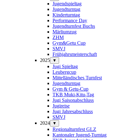
Jugendspieltag
Jugendturntag
Kinderturntag
Performance Day
Jugendturnfest Buchs
Märliumzug
ZHM
Gym&Getu Cup
SMVJ
Frühjahrsmeisterschaft
2025
▼
Jugi Spieltag
Leubergcup
Mittelländisches Turnfest
Jugendturntag
Gym & Getu-Cup
TKB Muki-Kitu-Tag
Jugi Saisonabschluss
Jugireise
Jugi Jahresabschluss
SMVJ
2024
▼
Regionalturnfest GLZ
Kantonaler Jugend-Turntag