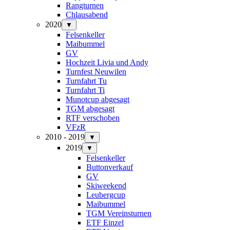
Rangturnen
Chlausabend
2020
▼
Felsenkeller
Maibummel
GV
Hochzeit Livia und Andy
Turnfest Neuwilen
Turnfahrt Tu
Turnfahrt Ti
Munotcup abgesagt
TGM abgesagt
RTF verschoben
VFzR
2010 - 2019
▼
2019
▼
Felsenkeller
Buttonverkauf
GV
Skiweekend
Leubergcup
Maibummel
TGM Vereinsturnen
ETF Einzel