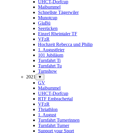
UHCT-Dorfcup
Maibummel
Schnellste Tägerwiler
Munotcup
GlaBü
Seerücken
Einzel Rheintaler TF
VFzR
Hochzeit Rebecca und Philip
1. Augustfeier
101 Jubiläum
Turnfahrt Ti
Turnfahrt Tu
Turnshow
2021
▼
GV
Maibummel
UHCT-Dorfcup
RTF Embrachertal
VFzR
Thriathlon
1. August
Turnfahrt Turnerinnen
Turnfahrt Turner
Support your Sport