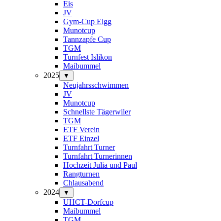
Eis
JV
Gym-Cup Elgg
Munotcup
Tannzapfe Cup
TGM
Turnfest Islikon
Maibummel
2025
▼
Neujahrsschwimmen
JV
Munotcup
Schnellste Tägerwiler
TGM
ETF Verein
ETF Einzel
Turnfahrt Turner
Turnfahrt Turnerinnen
Hochzeit Julia und Paul
Rangturnen
Chlausabend
2024
▼
UHCT-Dorfcup
Maibummel
TGM