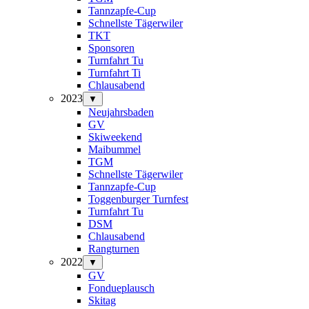
Tannzapfe-Cup
Schnellste Tägerwiler
TKT
Sponsoren
Turnfahrt Tu
Turnfahrt Ti
Chlausabend
2023
▼
Neujahrsbaden
GV
Skiweekend
Maibummel
TGM
Schnellste Tägerwiler
Tannzapfe-Cup
Toggenburger Turnfest
Turnfahrt Tu
DSM
Chlausabend
Rangturnen
2022
▼
GV
Fondueplausch
Skitag