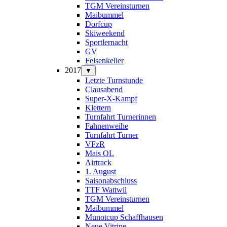
TGM Vereinsturnen
Maibummel
Dorfcup
Skiweekend
Sportlernacht
GV
Felsenkeller
2017
▼
Letzte Turnstunde
Clausabend
Super-X-Kampf
Klettern
Turnfahrt Turnerinnen
Fahnenweihe
Turnfahrt Turner
VFzR
Mais OL
Airtrack
1. August
Saisonabschluss
TTF Wattwil
TGM Vereinsturnen
Maibummel
Munotcup Schaffhausen
Neue Vitrine