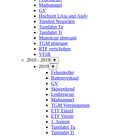
Maibummel
GV
Hochzeit Livia und Andy
Turnfest Neuwilen
Turnfahrt Tu
Turnfahrt Ti
Munotcup abgesagt
TGM abgesagt
RTF verschoben
VFzR
2010 - 2019
▼
2019
▼
Felsenkeller
Buttonverkauf
GV
Skiweekend
Leubergcup
Maibummel
TGM Vereinsturnen
ETF Einzel
ETF Verein
1. August
Turnfahrt Tu
Turnfahrt Ti