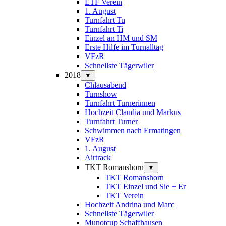
ETF Verein
1. August
Turnfahrt Tu
Turnfahrt Ti
Einzel an HM und SM
Erste Hilfe im Turnalltag
VFzR
Schnellste Tägerwiler
2018
▼
Chlausabend
Turnshow
Turnfahrt Turnerinnen
Hochzeit Claudia und Markus
Turnfahrt Turner
Schwimmen nach Ermatingen
VFzR
1. August
Airtrack
TKT Romanshorn
▼
TKT Romanshorn
TKT Einzel und Sie + Er
TKT Verein
Hochzeit Andrina und Marc
Schnellste Tägerwiler
Munotcup Schaffhausen