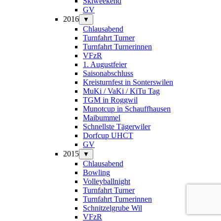
Skiweekend
GV
2016
▼
Chlausabend
Turnfahrt Turner
Turnfahrt Turnerinnen
VFzR
1. Augustfeier
Saisonabschluss
Kreisturnfest in Sonterswilen
MuKi / VaKi / KiTu Tag
TGM in Roggwil
Munotcup in Schauffhausen
Maibummel
Schnellste Tägerwiler
Dorfcup UHCT
GV
2015
▼
Chlausabend
Bowling
Volleyballnight
Turnfahrt Turner
Turnfahrt Turnerinnen
Schnitzelgrube Wil
VFzR