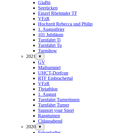
GlaBü
Seerücken
Einzel Rheintaler TF
VFzR
Hochzeit Rebecca und Philip
1. Augustfeier
101 Jubiläum
Turnfahrt Ti
Turnfahrt Tu
Turnshow
2021
▼
GV
Maibummel
UHCT-Dorfcup
RTF Embrachertal
VFzR
Thriathlon
1. August
Turnfahrt Turnerinnen
Turnfahrt Turner
Support your Sport
Rangturnen
Chlausabend
2020
▼
Felsenkeller