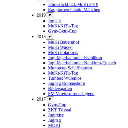
Jahresrückblick MuKi 2019
Rangturnen Geräte Mädchen
2019
▼
Jugitag
MuKi-KiTu-Tag
Gym-Getu-Cup
2018
▼
MuKi Bauernhof
MuKi Wasser
MuKi Polarkreis
Jugi Jägerballtunier Eschlikon
Jugi Jägerballtunier Neukirch-Egnach
Munotcup Schaffhausen
MuKi-KiTu-Tag
Turnfest Würenlos
Jugitag Romanshorn
Bildersgarten
SM Vereinsturnen Jugend
2017
▼
Gym-Cup
ZKT Tösstal
Jugireise
Jugitag
MUKI