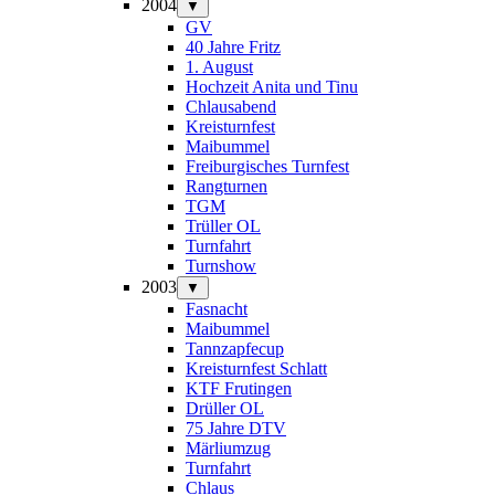
2004
▼
GV
40 Jahre Fritz
1. August
Hochzeit Anita und Tinu
Chlausabend
Kreisturnfest
Maibummel
Freiburgisches Turnfest
Rangturnen
TGM
Trüller OL
Turnfahrt
Turnshow
2003
▼
Fasnacht
Maibummel
Tannzapfecup
Kreisturnfest Schlatt
KTF Frutingen
Drüller OL
75 Jahre DTV
Märliumzug
Turnfahrt
Chlaus