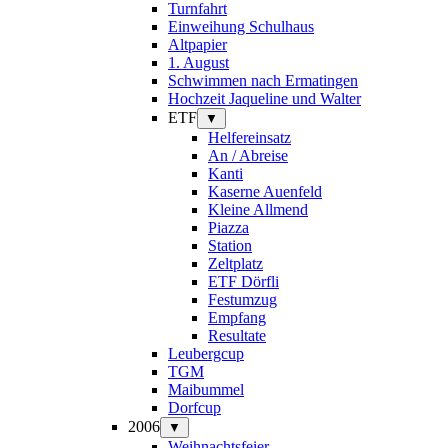
Turnfahrt
Einweihung Schulhaus
Altpapier
1. August
Schwimmen nach Ermatingen
Hochzeit Jaqueline und Walter
ETF
▼
Helfereinsatz
An / Abreise
Kanti
Kaserne Auenfeld
Kleine Allmend
Piazza
Station
Zeltplatz
ETF Dörfli
Festumzug
Empfang
Resultate
Leubergcup
TGM
Maibummel
Dorfcup
2006
▼
Weihnachtsfeier