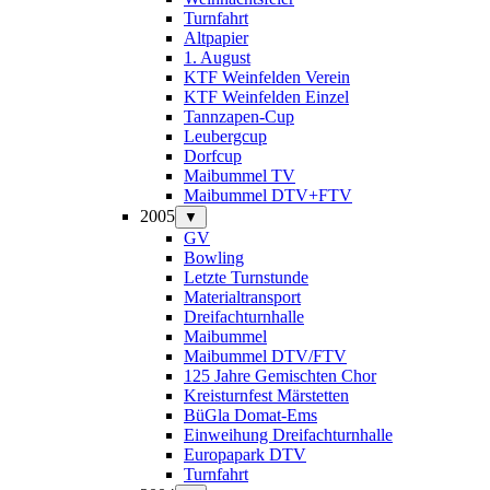
Turnfahrt
Altpapier
1. August
KTF Weinfelden Verein
KTF Weinfelden Einzel
Tannzapen-Cup
Leubergcup
Dorfcup
Maibummel TV
Maibummel DTV+FTV
2005
▼
GV
Bowling
Letzte Turnstunde
Materialtransport
Dreifachturnhalle
Maibummel
Maibummel DTV/FTV
125 Jahre Gemischten Chor
Kreisturnfest Märstetten
BüGla Domat-Ems
Einweihung Dreifachturnhalle
Europapark DTV
Turnfahrt