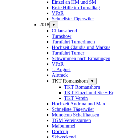
Einzel an HM und SM
Erste Hilfe im Turnalltag
VFzR
Schnellste Tägerwiler
2018
▼
Chlausabend
Turnshow
Turnfahrt Turnerinnen
Hochzeit Claudia und Markus
Turnfahrt Turner
Schwimmen nach Ermatingen
VFzR
1. August
Airtrack
TKT Romanshorn
▼
TKT Romanshorn
TKT Einzel und Sie + Er
TKT Verein
Hochzeit Andrina und Marc
Schnellste Tägerwiler
Munotcup Schaffhausen
TGM Vereinsturnen
Maibummel
Dorfcup
Skiweekend