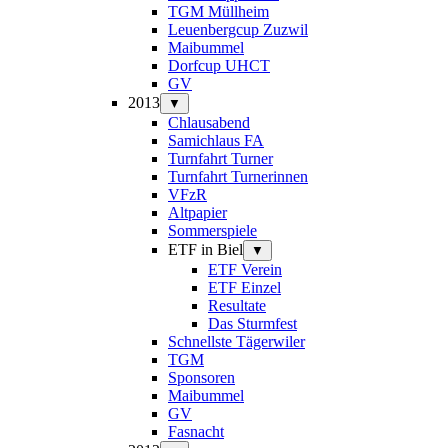
TGM Müllheim
Leuenbergcup Zuzwil
Maibummel
Dorfcup UHCT
GV
2013
▼
Chlausabend
Samichlaus FA
Turnfahrt Turner
Turnfahrt Turnerinnen
VFzR
Altpapier
Sommerspiele
ETF in Biel
▼
ETF Verein
ETF Einzel
Resultate
Das Sturmfest
Schnellste Tägerwiler
TGM
Sponsoren
Maibummel
GV
Fasnacht