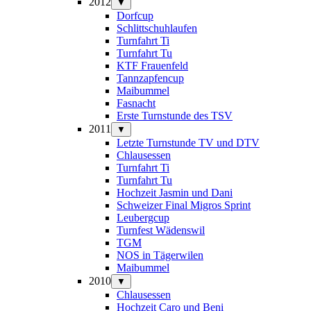
2012
▼
Dorfcup
Schlittschuhlaufen
Turnfahrt Ti
Turnfahrt Tu
KTF Frauenfeld
Tannzapfencup
Maibummel
Fasnacht
Erste Turnstunde des TSV
2011
▼
Letzte Turnstunde TV und DTV
Chlausessen
Turnfahrt Ti
Turnfahrt Tu
Hochzeit Jasmin und Dani
Schweizer Final Migros Sprint
Leubergcup
Turnfest Wädenswil
TGM
NOS in Tägerwilen
Maibummel
2010
▼
Chlausessen
Hochzeit Caro und Beni