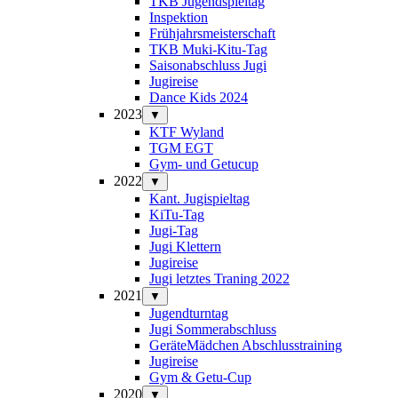
TKB Jugendspieltag
Inspektion
Frühjahrsmeisterschaft
TKB Muki-Kitu-Tag
Saisonabschluss Jugi
Jugireise
Dance Kids 2024
2023
▼
KTF Wyland
TGM EGT
Gym- und Getucup
2022
▼
Kant. Jugispieltag
KiTu-Tag
Jugi-Tag
Jugi Klettern
Jugireise
Jugi letztes Traning 2022
2021
▼
Jugendturntag
Jugi Sommerabschluss
GeräteMädchen Abschlusstraining
Jugireise
Gym & Getu-Cup
2020
▼