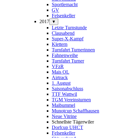
Sportlernacht
GV
Felsenkeller
2017
▼
Letzte Turnstunde
Clausabend
Super-X-Kampf
Klettern
Turnfahrt Turnerinnen
Fahnenweihe
Turnfahrt Turner
VFzR
Mais OL
Airtrack
1. August
Saisonabschluss
TTF Wattwil
TGM Vereinsturnen
Maibummel
Munotcup Schaffhausen
Neue Vitrine
Schnellste Tägerwiler
Dorfcup UHCT
Felsenkeller