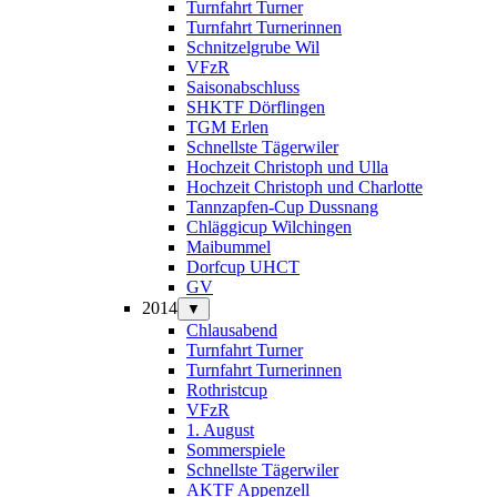
Turnfahrt Turner
Turnfahrt Turnerinnen
Schnitzelgrube Wil
VFzR
Saisonabschluss
SHKTF Dörflingen
TGM Erlen
Schnellste Tägerwiler
Hochzeit Christoph und Ulla
Hochzeit Christoph und Charlotte
Tannzapfen-Cup Dussnang
Chläggicup Wilchingen
Maibummel
Dorfcup UHCT
GV
2014
▼
Chlausabend
Turnfahrt Turner
Turnfahrt Turnerinnen
Rothristcup
VFzR
1. August
Sommerspiele
Schnellste Tägerwiler
AKTF Appenzell