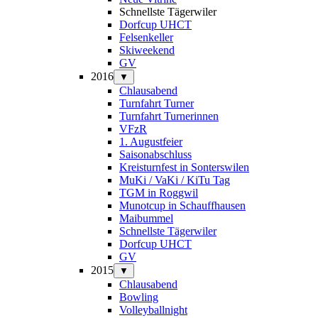
Schnellste Tägerwiler
Dorfcup UHCT
Felsenkeller
Skiweekend
GV
2016
▼
Chlausabend
Turnfahrt Turner
Turnfahrt Turnerinnen
VFzR
1. Augustfeier
Saisonabschluss
Kreisturnfest in Sonterswilen
MuKi / VaKi / KiTu Tag
TGM in Roggwil
Munotcup in Schauffhausen
Maibummel
Schnellste Tägerwiler
Dorfcup UHCT
GV
2015
▼
Chlausabend
Bowling
Volleyballnight