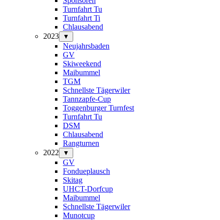
Sponsoren
Turnfahrt Tu
Turnfahrt Ti
Chlausabend
2023
▼
Neujahrsbaden
GV
Skiweekend
Maibummel
TGM
Schnellste Tägerwiler
Tannzapfe-Cup
Toggenburger Turnfest
Turnfahrt Tu
DSM
Chlausabend
Rangturnen
2022
▼
GV
Fondueplausch
Skitag
UHCT-Dorfcup
Maibummel
Schnellste Tägerwiler
Munotcup