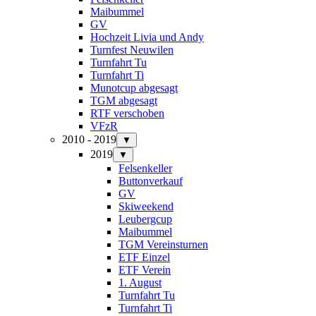
Maibummel
GV
Hochzeit Livia und Andy
Turnfest Neuwilen
Turnfahrt Tu
Turnfahrt Ti
Munotcup abgesagt
TGM abgesagt
RTF verschoben
VFzR
2010 - 2019
▼
2019
▼
Felsenkeller
Buttonverkauf
GV
Skiweekend
Leubergcup
Maibummel
TGM Vereinsturnen
ETF Einzel
ETF Verein
1. August
Turnfahrt Tu
Turnfahrt Ti