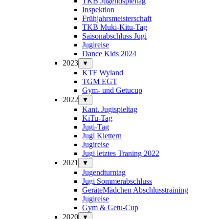
TKB Jugendspieltag
Inspektion
Frühjahrsmeisterschaft
TKB Muki-Kitu-Tag
Saisonabschluss Jugi
Jugireise
Dance Kids 2024
2023
▼
KTF Wyland
TGM EGT
Gym- und Getucup
2022
▼
Kant. Jugispieltag
KiTu-Tag
Jugi-Tag
Jugi Klettern
Jugireise
Jugi letztes Traning 2022
2021
▼
Jugendturntag
Jugi Sommerabschluss
GeräteMädchen Abschlusstraining
Jugireise
Gym & Getu-Cup
2020
▼