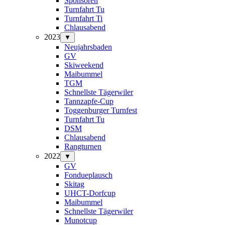
Sponsoren
Turnfahrt Tu
Turnfahrt Ti
Chlausabend
2023
▼
Neujahrsbaden
GV
Skiweekend
Maibummel
TGM
Schnellste Tägerwiler
Tannzapfe-Cup
Toggenburger Turnfest
Turnfahrt Tu
DSM
Chlausabend
Rangturnen
2022
▼
GV
Fondueplausch
Skitag
UHCT-Dorfcup
Maibummel
Schnellste Tägerwiler
Munotcup