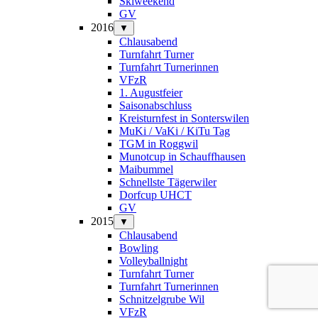
Skiweekend
GV
2016
▼
Chlausabend
Turnfahrt Turner
Turnfahrt Turnerinnen
VFzR
1. Augustfeier
Saisonabschluss
Kreisturnfest in Sonterswilen
MuKi / VaKi / KiTu Tag
TGM in Roggwil
Munotcup in Schauffhausen
Maibummel
Schnellste Tägerwiler
Dorfcup UHCT
GV
2015
▼
Chlausabend
Bowling
Volleyballnight
Turnfahrt Turner
Turnfahrt Turnerinnen
Schnitzelgrube Wil
VFzR