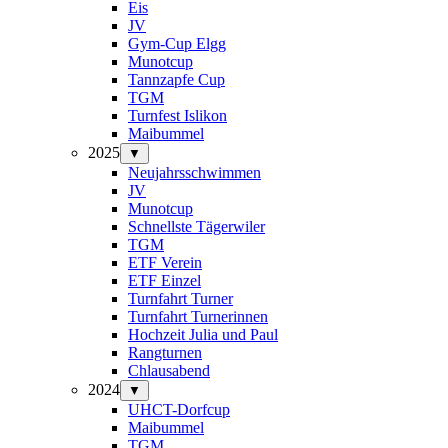
Eis
JV
Gym-Cup Elgg
Munotcup
Tannzapfe Cup
TGM
Turnfest Islikon
Maibummel
2025
▼
Neujahrsschwimmen
JV
Munotcup
Schnellste Tägerwiler
TGM
ETF Verein
ETF Einzel
Turnfahrt Turner
Turnfahrt Turnerinnen
Hochzeit Julia und Paul
Rangturnen
Chlausabend
2024
▼
UHCT-Dorfcup
Maibummel
TGM