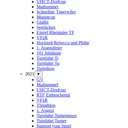
UHCT-Dorfcup
Maibummel
Schnellste Tägerwiler
Munotcup
GlaBü
Seerücken
Einzel Rheintaler TF
VFzR
Hochzeit Rebecca und Philip
1. Augustfeier
101 Jubiläum
Turnfahrt Ti
Turnfahrt Tu
Turnshow
2021
▼
GV
Maibummel
UHCT-Dorfcup
RTF Embrachertal
VFzR
Thriathlon
1. August
Turnfahrt Turnerinnen
Turnfahrt Turner
Support your Sport