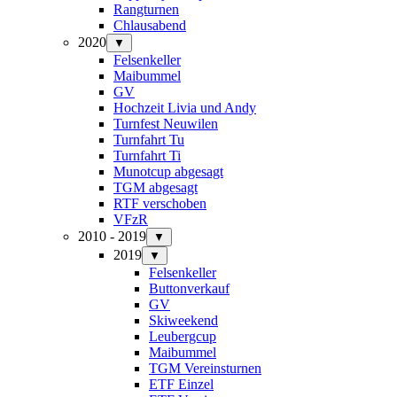
Rangturnen
Chlausabend
2020
▼
Felsenkeller
Maibummel
GV
Hochzeit Livia und Andy
Turnfest Neuwilen
Turnfahrt Tu
Turnfahrt Ti
Munotcup abgesagt
TGM abgesagt
RTF verschoben
VFzR
2010 - 2019
▼
2019
▼
Felsenkeller
Buttonverkauf
GV
Skiweekend
Leubergcup
Maibummel
TGM Vereinsturnen
ETF Einzel