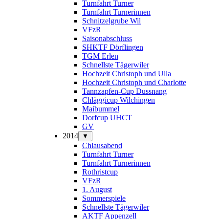
Turnfahrt Turner
Turnfahrt Turnerinnen
Schnitzelgrube Wil
VFzR
Saisonabschluss
SHKTF Dörflingen
TGM Erlen
Schnellste Tägerwiler
Hochzeit Christoph und Ulla
Hochzeit Christoph und Charlotte
Tannzapfen-Cup Dussnang
Chläggicup Wilchingen
Maibummel
Dorfcup UHCT
GV
2014
▼
Chlausabend
Turnfahrt Turner
Turnfahrt Turnerinnen
Rothristcup
VFzR
1. August
Sommerspiele
Schnellste Tägerwiler
AKTF Appenzell