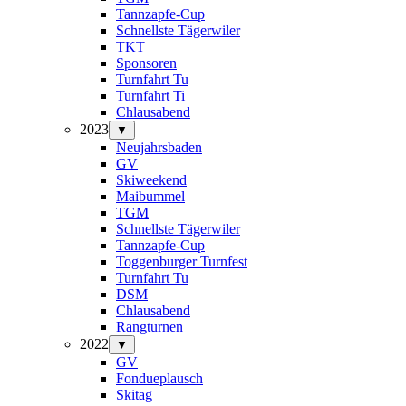
Tannzapfe-Cup
Schnellste Tägerwiler
TKT
Sponsoren
Turnfahrt Tu
Turnfahrt Ti
Chlausabend
2023
▼
Neujahrsbaden
GV
Skiweekend
Maibummel
TGM
Schnellste Tägerwiler
Tannzapfe-Cup
Toggenburger Turnfest
Turnfahrt Tu
DSM
Chlausabend
Rangturnen
2022
▼
GV
Fondueplausch
Skitag