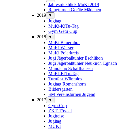
Jahresrückblick MuKi 2019
Rangturnen Geräte Mädchen
2019
▼
Jugitag
MuKi-KiTu-Tag
Gym-Getu-Cup
2018
▼
MuKi Bauernhof
MuKi Wasser
MuKi Polarkreis
Jugi Jägerballtunier Eschlikon
Jugi Jägerballtunier Neukirch-Egnach
Munotcup Schaffhausen
MuKi-KiTu-Tag
Turnfest Würenlos
Jugitag Romanshorn
Bildersgarten
SM Vereinsturnen Jugend
2017
▼
Gym-Cup
ZKT Tösstal
Jugireise
Jugitag
MUKI