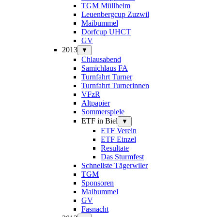
TGM Müllheim
Leuenbergcup Zuzwil
Maibummel
Dorfcup UHCT
GV
2013
▼
Chlausabend
Samichlaus FA
Turnfahrt Turner
Turnfahrt Turnerinnen
VFzR
Altpapier
Sommerspiele
ETF in Biel
▼
ETF Verein
ETF Einzel
Resultate
Das Sturmfest
Schnellste Tägerwiler
TGM
Sponsoren
Maibummel
GV
Fasnacht