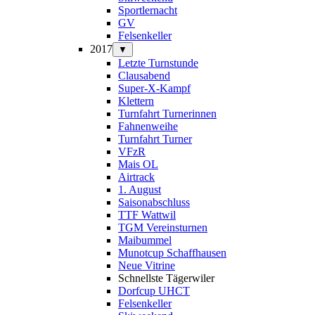
Sportlernacht
GV
Felsenkeller
2017
▼
Letzte Turnstunde
Clausabend
Super-X-Kampf
Klettern
Turnfahrt Turnerinnen
Fahnenweihe
Turnfahrt Turner
VFzR
Mais OL
Airtrack
1. August
Saisonabschluss
TTF Wattwil
TGM Vereinsturnen
Maibummel
Munotcup Schaffhausen
Neue Vitrine
Schnellste Tägerwiler
Dorfcup UHCT
Felsenkeller