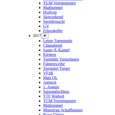
TGM Vereinsturnen
Maibummel
Dorfcup
Skiweekend
Sportlernacht
GV
Felsenkeller
2017
▼
Letzte Turnstunde
Clausabend
Super-X-Kampf
Klettern
Turnfahrt Turnerinnen
Fahnenweihe
Turnfahrt Turner
VFzR
Mais OL
Airtrack
1. August
Saisonabschluss
TTF Wattwil
TGM Vereinsturnen
Maibummel
Munotcup Schaffhausen
Neue Vitrine