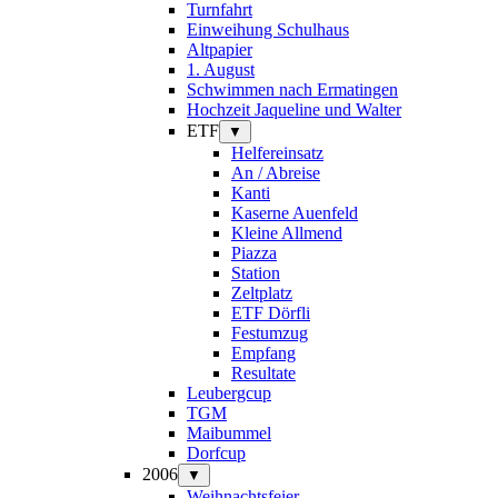
Turnfahrt
Einweihung Schulhaus
Altpapier
1. August
Schwimmen nach Ermatingen
Hochzeit Jaqueline und Walter
ETF
▼
Helfereinsatz
An / Abreise
Kanti
Kaserne Auenfeld
Kleine Allmend
Piazza
Station
Zeltplatz
ETF Dörfli
Festumzug
Empfang
Resultate
Leubergcup
TGM
Maibummel
Dorfcup
2006
▼
Weihnachtsfeier