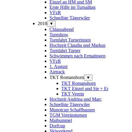
Einzel an HM und SM
Erste Hilfe im Turnalltag
VFzR
Schnellste Tägerwiler
2018
▼
Chlausabend
Turnshow
Turnfahrt Turnerinnen
Hochzeit Claudia und Markus
Turnfahrt Turner
Schwimmen nach Ermatingen
VFzR
1. August
Airtrack
TKT Romanshorn
▼
TKT Romanshorn
TKT Einzel und Sie + Er
TKT Verein
Hochzeit Andrina und Marc
Schnellste Tägerwiler
Munotcup Schaffhausen
TGM Vereinsturnen
Maibummel
Dorfcup
Skiweekend