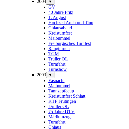
2004
▼
GV
40 Jahre Fritz
1. August
Hochzeit Anita und Tinu
Chlausabend
Kreisturnfest
Maibummel
Freiburgisches Turnfest
Rangturnen
TGM
Trüller OL
Turnfahrt
Turnshow
2003
▼
Fasnacht
Maibummel
Tannzapfecup
Kreisturnfest Schlatt
KTF Frutingen
Drüller OL
75 Jahre DTV
Märliumzug
Turnfahrt
Chlaus