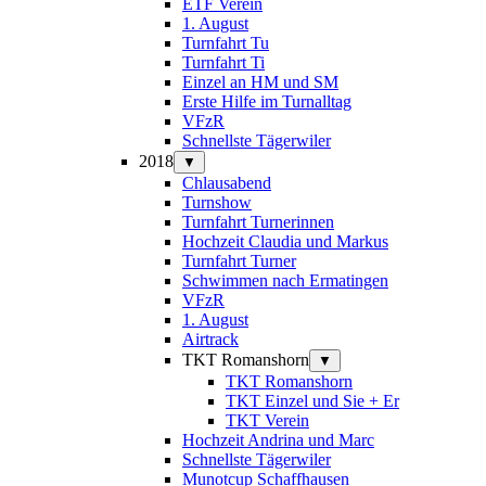
ETF Verein
1. August
Turnfahrt Tu
Turnfahrt Ti
Einzel an HM und SM
Erste Hilfe im Turnalltag
VFzR
Schnellste Tägerwiler
2018
▼
Chlausabend
Turnshow
Turnfahrt Turnerinnen
Hochzeit Claudia und Markus
Turnfahrt Turner
Schwimmen nach Ermatingen
VFzR
1. August
Airtrack
TKT Romanshorn
▼
TKT Romanshorn
TKT Einzel und Sie + Er
TKT Verein
Hochzeit Andrina und Marc
Schnellste Tägerwiler
Munotcup Schaffhausen