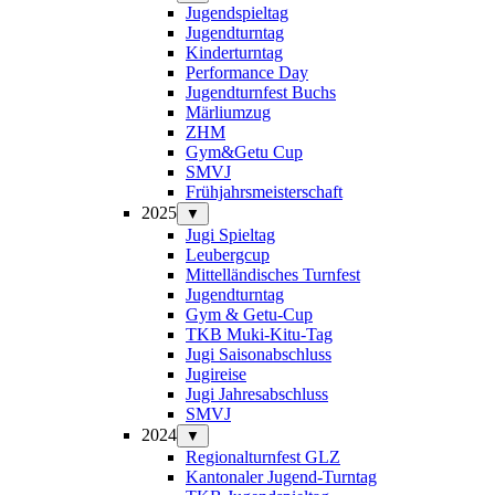
Jugendspieltag
Jugendturntag
Kinderturntag
Performance Day
Jugendturnfest Buchs
Märliumzug
ZHM
Gym&Getu Cup
SMVJ
Frühjahrsmeisterschaft
2025
▼
Jugi Spieltag
Leubergcup
Mittelländisches Turnfest
Jugendturntag
Gym & Getu-Cup
TKB Muki-Kitu-Tag
Jugi Saisonabschluss
Jugireise
Jugi Jahresabschluss
SMVJ
2024
▼
Regionalturnfest GLZ
Kantonaler Jugend-Turntag