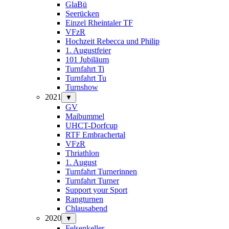
GlaBü
Seerücken
Einzel Rheintaler TF
VFzR
Hochzeit Rebecca und Philip
1. Augustfeier
101 Jubiläum
Turnfahrt Ti
Turnfahrt Tu
Turnshow
2021
▼
GV
Maibummel
UHCT-Dorfcup
RTF Embrachertal
VFzR
Thriathlon
1. August
Turnfahrt Turnerinnen
Turnfahrt Turner
Support your Sport
Rangturnen
Chlausabend
2020
▼
Felsenkeller