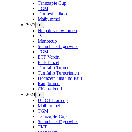
Tannzapfe Cup
TGM
Turnfest Islikon
Maibummel
2025
▼
Neujahrsschwimmen
JV
Munotcup
Schnellste Tägerwiler
TGM
ETF Verein
ETF Einzel
Turnfahrt Turner
Turnfahrt Turnerinnen
Hochzeit Julia und Paul
Rangturnen
Chlausabend
2024
▼
UHCT-Dorfcup
Maibummel
TGM
Tannzapfe-Cup
Schnellste Tägerwiler
TKT