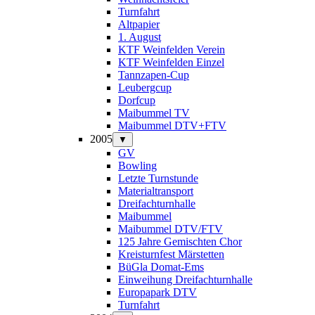
Turnfahrt
Altpapier
1. August
KTF Weinfelden Verein
KTF Weinfelden Einzel
Tannzapen-Cup
Leubergcup
Dorfcup
Maibummel TV
Maibummel DTV+FTV
2005
▼
GV
Bowling
Letzte Turnstunde
Materialtransport
Dreifachturnhalle
Maibummel
Maibummel DTV/FTV
125 Jahre Gemischten Chor
Kreisturnfest Märstetten
BüGla Domat-Ems
Einweihung Dreifachturnhalle
Europapark DTV
Turnfahrt