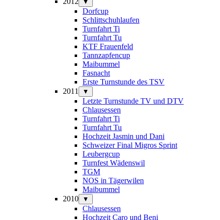
2012
▼
Dorfcup
Schlittschuhlaufen
Turnfahrt Ti
Turnfahrt Tu
KTF Frauenfeld
Tannzapfencup
Maibummel
Fasnacht
Erste Turnstunde des TSV
2011
▼
Letzte Turnstunde TV und DTV
Chlausessen
Turnfahrt Ti
Turnfahrt Tu
Hochzeit Jasmin und Dani
Schweizer Final Migros Sprint
Leubergcup
Turnfest Wädenswil
TGM
NOS in Tägerwilen
Maibummel
2010
▼
Chlausessen
Hochzeit Caro und Beni