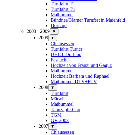
Turnfahrt Ti
Turnfahrt Tu
Maibummel
Bündner/Glarner Turnfest in Maienfeld
Dorfcup
2003 - 2009
▼
2009
▼
Chlausessen
Turnfahrt Turner
UHCT Dorfcup
Fasnacht
Hochzeit von Fränzi und Gaguz
Maibummel
Hochzeit Barbara und Raphael
Maibummel DTV+FTV
2008
▼
Turnfahrt
Märwil
Maibummel
Tannzapfe-Cup
TGM
GV 2008
2007
▼
Chlausessen