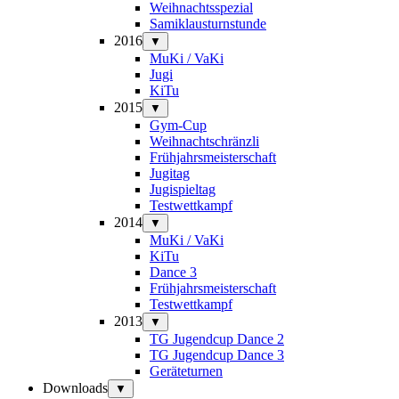
Weihnachtsspezial
Samiklausturnstunde
2016
▼
MuKi / VaKi
Jugi
KiTu
2015
▼
Gym-Cup
Weihnachtschränzli
Frühjahrsmeisterschaft
Jugitag
Jugispieltag
Testwettkampf
2014
▼
MuKi / VaKi
KiTu
Dance 3
Frühjahrsmeisterschaft
Testwettkampf
2013
▼
TG Jugendcup Dance 2
TG Jugendcup Dance 3
Geräteturnen
Downloads
▼