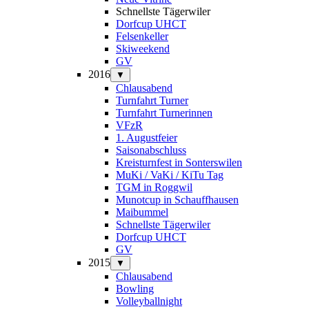
Schnellste Tägerwiler
Dorfcup UHCT
Felsenkeller
Skiweekend
GV
2016
▼
Chlausabend
Turnfahrt Turner
Turnfahrt Turnerinnen
VFzR
1. Augustfeier
Saisonabschluss
Kreisturnfest in Sonterswilen
MuKi / VaKi / KiTu Tag
TGM in Roggwil
Munotcup in Schauffhausen
Maibummel
Schnellste Tägerwiler
Dorfcup UHCT
GV
2015
▼
Chlausabend
Bowling
Volleyballnight