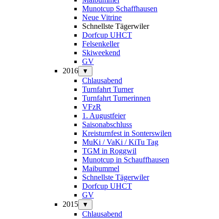
Munotcup Schaffhausen
Neue Vitrine
Schnellste Tägerwiler
Dorfcup UHCT
Felsenkeller
Skiweekend
GV
2016
▼
Chlausabend
Turnfahrt Turner
Turnfahrt Turnerinnen
VFzR
1. Augustfeier
Saisonabschluss
Kreisturnfest in Sonterswilen
MuKi / VaKi / KiTu Tag
TGM in Roggwil
Munotcup in Schauffhausen
Maibummel
Schnellste Tägerwiler
Dorfcup UHCT
GV
2015
▼
Chlausabend