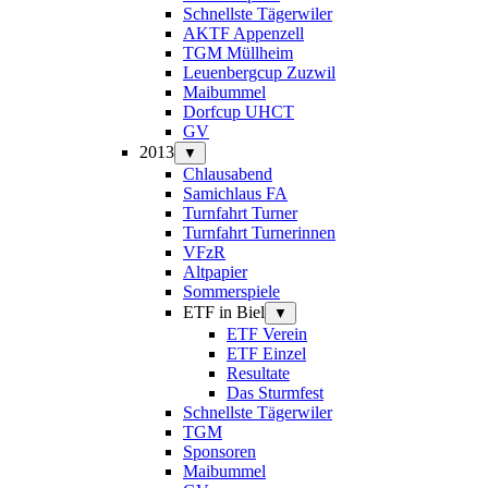
Schnellste Tägerwiler
AKTF Appenzell
TGM Müllheim
Leuenbergcup Zuzwil
Maibummel
Dorfcup UHCT
GV
2013
▼
Chlausabend
Samichlaus FA
Turnfahrt Turner
Turnfahrt Turnerinnen
VFzR
Altpapier
Sommerspiele
ETF in Biel
▼
ETF Verein
ETF Einzel
Resultate
Das Sturmfest
Schnellste Tägerwiler
TGM
Sponsoren
Maibummel