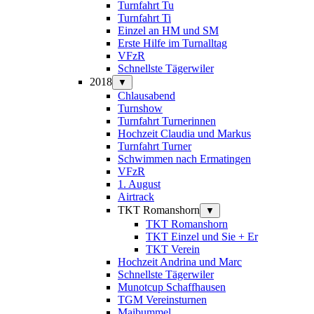
Turnfahrt Tu
Turnfahrt Ti
Einzel an HM und SM
Erste Hilfe im Turnalltag
VFzR
Schnellste Tägerwiler
2018
▼
Chlausabend
Turnshow
Turnfahrt Turnerinnen
Hochzeit Claudia und Markus
Turnfahrt Turner
Schwimmen nach Ermatingen
VFzR
1. August
Airtrack
TKT Romanshorn
▼
TKT Romanshorn
TKT Einzel und Sie + Er
TKT Verein
Hochzeit Andrina und Marc
Schnellste Tägerwiler
Munotcup Schaffhausen
TGM Vereinsturnen
Maibummel