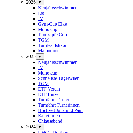
2026
▼
Neujahrsschwimmen
Eis
JV
Gym-Cup Elgg
Munotcup
Tannzapfe Cup
TGM
Turnfest Islikon
Maibummel
2025
▼
Neujahrsschwimmen
JV
Munotcup
Schnellste Tägerwiler
TGM
ETF Verein
ETF Einzel
Turnfahrt Turner
Turnfahrt Turnerinnen
Hochzeit Julia und Paul
Rangturnen
Chlausabend
2024
▼
UHCT-Dorfcup