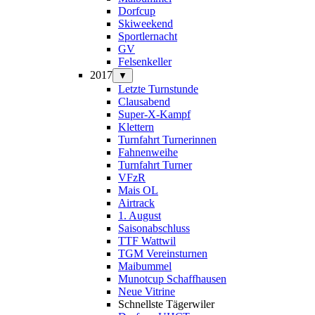
Dorfcup
Skiweekend
Sportlernacht
GV
Felsenkeller
2017
▼
Letzte Turnstunde
Clausabend
Super-X-Kampf
Klettern
Turnfahrt Turnerinnen
Fahnenweihe
Turnfahrt Turner
VFzR
Mais OL
Airtrack
1. August
Saisonabschluss
TTF Wattwil
TGM Vereinsturnen
Maibummel
Munotcup Schaffhausen
Neue Vitrine
Schnellste Tägerwiler