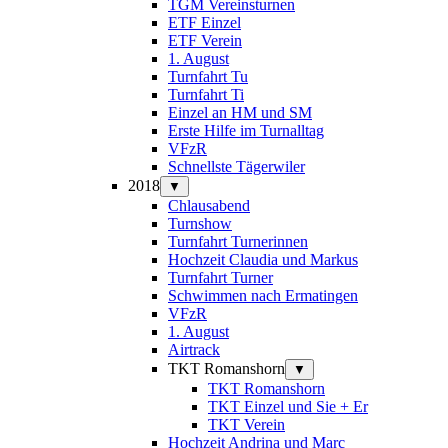
TGM Vereinsturnen
ETF Einzel
ETF Verein
1. August
Turnfahrt Tu
Turnfahrt Ti
Einzel an HM und SM
Erste Hilfe im Turnalltag
VFzR
Schnellste Tägerwiler
2018
▼
Chlausabend
Turnshow
Turnfahrt Turnerinnen
Hochzeit Claudia und Markus
Turnfahrt Turner
Schwimmen nach Ermatingen
VFzR
1. August
Airtrack
TKT Romanshorn
▼
TKT Romanshorn
TKT Einzel und Sie + Er
TKT Verein
Hochzeit Andrina und Marc