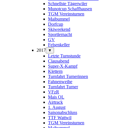
Schnellste Tägerwiler
Munotcup Schaffhausen
TGM Vereinsturnen
Maibummel
Dorfcup
Skiweekend
Sportlernacht
GV
Felsenkeller
2017
▼
Letzte Turnstunde
Clausabend
Super-X-Kampf
Klettern
Turnfahrt Turnerinnen
Fahnenweihe
Turnfahrt Turner
VFzR
Mais OL
Airtrack
1. August
Saisonabschluss
TTF Wattwil
TGM Vereinsturnen
Maibummel