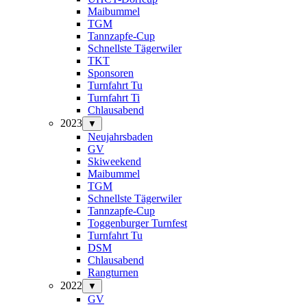
Maibummel
TGM
Tannzapfe-Cup
Schnellste Tägerwiler
TKT
Sponsoren
Turnfahrt Tu
Turnfahrt Ti
Chlausabend
2023
▼
Neujahrsbaden
GV
Skiweekend
Maibummel
TGM
Schnellste Tägerwiler
Tannzapfe-Cup
Toggenburger Turnfest
Turnfahrt Tu
DSM
Chlausabend
Rangturnen
2022
▼
GV