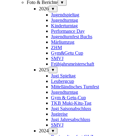
Foto & Berichte
▼
2026
▼
Jugendspieltag
Jugendturntag
Kinderturntag
Performance Day
Jugendturnfest Buchs
Märliumzug
ZHM
Gym&Getu Cup
SMVJ
Frühjahrsmeisterschaft
2025
▼
Jugi Spieltag
Leubergcup
Mittelländisches Turnfest
Jugendturntag
Gym & Getu-Cup
TKB Muki-Kitu-Tag
Jugi Saisonabschluss
Jugireise
Jugi Jahresabschluss
SMVJ
2024
▼