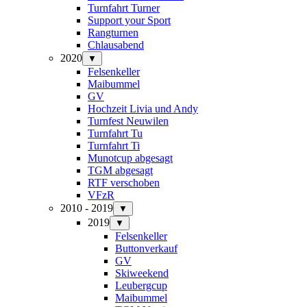
Turnfahrt Turner
Support your Sport
Rangturnen
Chlausabend
2020
▼
Felsenkeller
Maibummel
GV
Hochzeit Livia und Andy
Turnfest Neuwilen
Turnfahrt Tu
Turnfahrt Ti
Munotcup abgesagt
TGM abgesagt
RTF verschoben
VFzR
2010 - 2019
▼
2019
▼
Felsenkeller
Buttonverkauf
GV
Skiweekend
Leubergcup
Maibummel