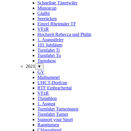
Schnellste Tägerwiler
Munotcup
GlaBü
Seerücken
Einzel Rheintaler TF
VFzR
Hochzeit Rebecca und Philip
1. Augustfeier
101 Jubiläum
Turnfahrt Ti
Turnfahrt Tu
Turnshow
2021
▼
GV
Maibummel
UHCT-Dorfcup
RTF Embrachertal
VFzR
Thriathlon
1. August
Turnfahrt Turnerinnen
Turnfahrt Turner
Support your Sport
Rangturnen
Chlausabend