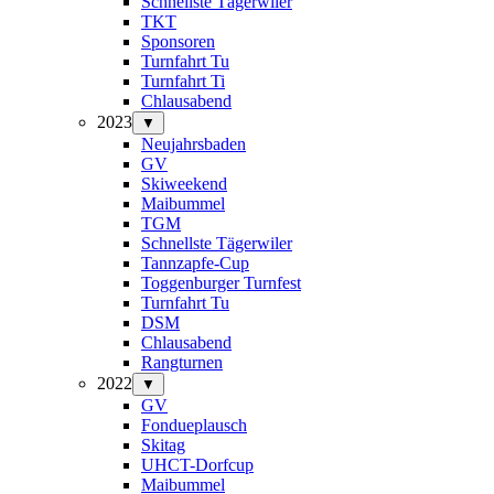
Schnellste Tägerwiler
TKT
Sponsoren
Turnfahrt Tu
Turnfahrt Ti
Chlausabend
2023
▼
Neujahrsbaden
GV
Skiweekend
Maibummel
TGM
Schnellste Tägerwiler
Tannzapfe-Cup
Toggenburger Turnfest
Turnfahrt Tu
DSM
Chlausabend
Rangturnen
2022
▼
GV
Fondueplausch
Skitag
UHCT-Dorfcup
Maibummel