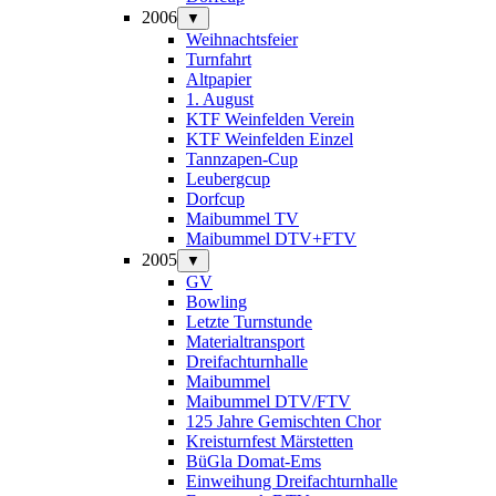
2006
▼
Weihnachtsfeier
Turnfahrt
Altpapier
1. August
KTF Weinfelden Verein
KTF Weinfelden Einzel
Tannzapen-Cup
Leubergcup
Dorfcup
Maibummel TV
Maibummel DTV+FTV
2005
▼
GV
Bowling
Letzte Turnstunde
Materialtransport
Dreifachturnhalle
Maibummel
Maibummel DTV/FTV
125 Jahre Gemischten Chor
Kreisturnfest Märstetten
BüGla Domat-Ems
Einweihung Dreifachturnhalle