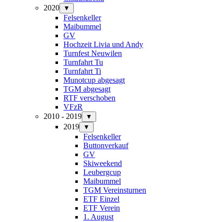
2020
▼
Felsenkeller
Maibummel
GV
Hochzeit Livia und Andy
Turnfest Neuwilen
Turnfahrt Tu
Turnfahrt Ti
Munotcup abgesagt
TGM abgesagt
RTF verschoben
VFzR
2010 - 2019
▼
2019
▼
Felsenkeller
Buttonverkauf
GV
Skiweekend
Leubergcup
Maibummel
TGM Vereinsturnen
ETF Einzel
ETF Verein
1. August