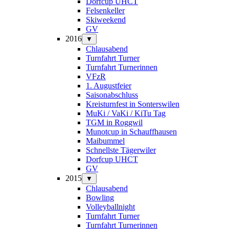
Dorfcup UHCT
Felsenkeller
Skiweekend
GV
2016
▼
Chlausabend
Turnfahrt Turner
Turnfahrt Turnerinnen
VFzR
1. Augustfeier
Saisonabschluss
Kreisturnfest in Sonterswilen
MuKi / VaKi / KiTu Tag
TGM in Roggwil
Munotcup in Schauffhausen
Maibummel
Schnellste Tägerwiler
Dorfcup UHCT
GV
2015
▼
Chlausabend
Bowling
Volleyballnight
Turnfahrt Turner
Turnfahrt Turnerinnen