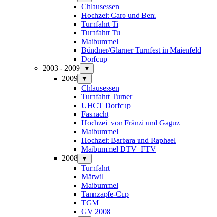
Chlausessen
Hochzeit Caro und Beni
Turnfahrt Ti
Turnfahrt Tu
Maibummel
Bündner/Glarner Turnfest in Maienfeld
Dorfcup
2003 - 2009
▼
2009
▼
Chlausessen
Turnfahrt Turner
UHCT Dorfcup
Fasnacht
Hochzeit von Fränzi und Gaguz
Maibummel
Hochzeit Barbara und Raphael
Maibummel DTV+FTV
2008
▼
Turnfahrt
Märwil
Maibummel
Tannzapfe-Cup
TGM
GV 2008