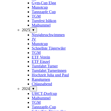
Gym-Cup Elgg
Munotcup
Tannzapfe Cup
TGM
Turnfest Islikon
Maibummel
2025
▼
Neujahrsschwimmen
JV
Munotcup
Schnellste Tägerwiler
TGM
ETF Verein
ETF Einzel
Turnfahrt Turner
Turnfahrt Turnerinnen
Hochzeit Julia und Paul
Rangturnen
Chlausabend
2024
▼
UHCT-Dorfcup
Maibummel
TGM
Tannzapfe-Cup