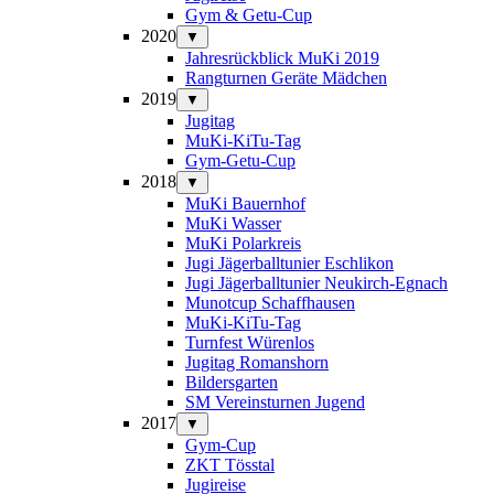
Gym & Getu-Cup
2020
▼
Jahresrückblick MuKi 2019
Rangturnen Geräte Mädchen
2019
▼
Jugitag
MuKi-KiTu-Tag
Gym-Getu-Cup
2018
▼
MuKi Bauernhof
MuKi Wasser
MuKi Polarkreis
Jugi Jägerballtunier Eschlikon
Jugi Jägerballtunier Neukirch-Egnach
Munotcup Schaffhausen
MuKi-KiTu-Tag
Turnfest Würenlos
Jugitag Romanshorn
Bildersgarten
SM Vereinsturnen Jugend
2017
▼
Gym-Cup
ZKT Tösstal
Jugireise