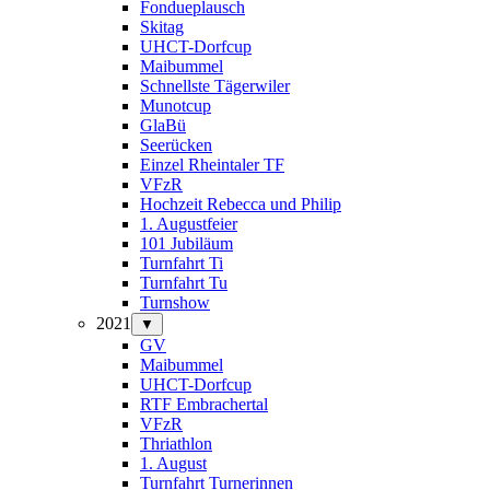
Fondueplausch
Skitag
UHCT-Dorfcup
Maibummel
Schnellste Tägerwiler
Munotcup
GlaBü
Seerücken
Einzel Rheintaler TF
VFzR
Hochzeit Rebecca und Philip
1. Augustfeier
101 Jubiläum
Turnfahrt Ti
Turnfahrt Tu
Turnshow
2021
▼
GV
Maibummel
UHCT-Dorfcup
RTF Embrachertal
VFzR
Thriathlon
1. August
Turnfahrt Turnerinnen