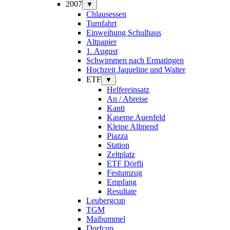
2007
▼
Chlausessen
Turnfahrt
Einweihung Schulhaus
Altpapier
1. August
Schwimmen nach Ermatingen
Hochzeit Jaqueline und Walter
ETF
▼
Helfereinsatz
An / Abreise
Kanti
Kaserne Auenfeld
Kleine Allmend
Piazza
Station
Zeltplatz
ETF Dörfli
Festumzug
Empfang
Resultate
Leubergcup
TGM
Maibummel
Dorfcup