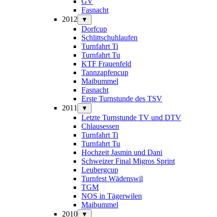
GV
Fasnacht
2012
▼
Dorfcup
Schlittschuhlaufen
Turnfahrt Ti
Turnfahrt Tu
KTF Frauenfeld
Tannzapfencup
Maibummel
Fasnacht
Erste Turnstunde des TSV
2011
▼
Letzte Turnstunde TV und DTV
Chlausessen
Turnfahrt Ti
Turnfahrt Tu
Hochzeit Jasmin und Dani
Schweizer Final Migros Sprint
Leubergcup
Turnfest Wädenswil
TGM
NOS in Tägerwilen
Maibummel
2010
▼