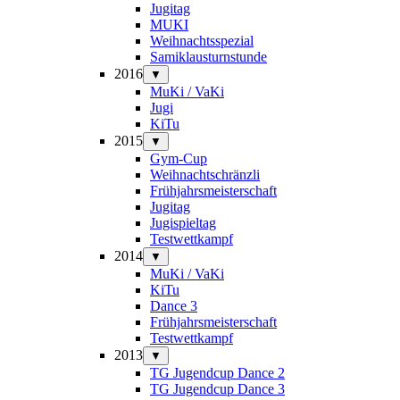
Jugitag
MUKI
Weihnachtsspezial
Samiklausturnstunde
2016
▼
MuKi / VaKi
Jugi
KiTu
2015
▼
Gym-Cup
Weihnachtschränzli
Frühjahrsmeisterschaft
Jugitag
Jugispieltag
Testwettkampf
2014
▼
MuKi / VaKi
KiTu
Dance 3
Frühjahrsmeisterschaft
Testwettkampf
2013
▼
TG Jugendcup Dance 2
TG Jugendcup Dance 3