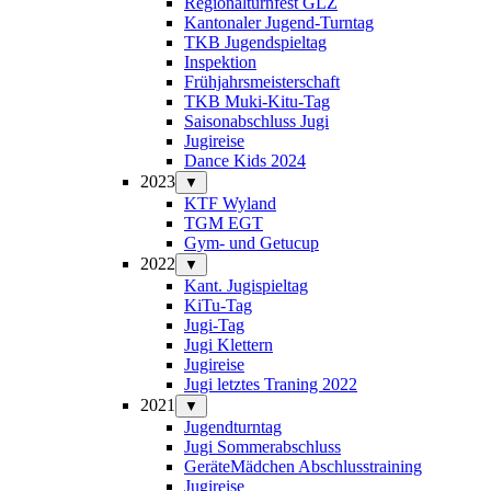
Regionalturnfest GLZ
Kantonaler Jugend-Turntag
TKB Jugendspieltag
Inspektion
Frühjahrsmeisterschaft
TKB Muki-Kitu-Tag
Saisonabschluss Jugi
Jugireise
Dance Kids 2024
2023
▼
KTF Wyland
TGM EGT
Gym- und Getucup
2022
▼
Kant. Jugispieltag
KiTu-Tag
Jugi-Tag
Jugi Klettern
Jugireise
Jugi letztes Traning 2022
2021
▼
Jugendturntag
Jugi Sommerabschluss
GeräteMädchen Abschlusstraining
Jugireise