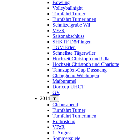
Bowling
Volleyballnight
Turnfahrt Turner
Turnfahrt Turnerinnen
Schnitzelgrube Wil
VFzR
Saisonabschluss
SHKTF Dörflingen
TGM Erlen
Schnellste Tägerwiler
Hochzeit Christoph und Ulla
Hochzeit Christoph und Charlotte
Tannzapfen-Cup Dussnang
Chläggicup Wilchingen
Maibummel
Dorfcup UHCT
GV
2014
▼
Chlausabend
Turnfahrt Turner
Turnfahrt Turnerinnen
Rothristcup
VFzR
1. August
Sommerspiele