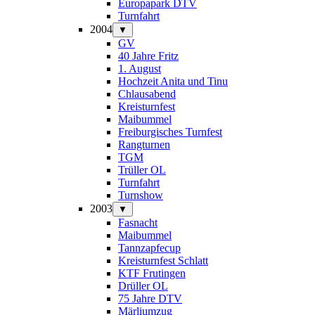
Europapark DTV
Turnfahrt
2004
▼
GV
40 Jahre Fritz
1. August
Hochzeit Anita und Tinu
Chlausabend
Kreisturnfest
Maibummel
Freiburgisches Turnfest
Rangturnen
TGM
Trüller OL
Turnfahrt
Turnshow
2003
▼
Fasnacht
Maibummel
Tannzapfecup
Kreisturnfest Schlatt
KTF Frutingen
Drüller OL
75 Jahre DTV
Märliumzug