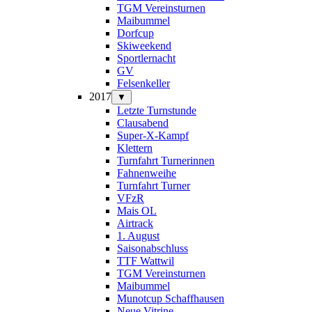
TGM Vereinsturnen
Maibummel
Dorfcup
Skiweekend
Sportlernacht
GV
Felsenkeller
2017
▼
Letzte Turnstunde
Clausabend
Super-X-Kampf
Klettern
Turnfahrt Turnerinnen
Fahnenweihe
Turnfahrt Turner
VFzR
Mais OL
Airtrack
1. August
Saisonabschluss
TTF Wattwil
TGM Vereinsturnen
Maibummel
Munotcup Schaffhausen
Neue Vitrine