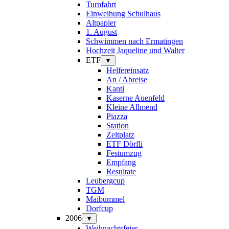
Turnfahrt
Einweihung Schulhaus
Altpapier
1. August
Schwimmen nach Ermatingen
Hochzeit Jaqueline und Walter
ETF
▼
Helfereinsatz
An / Abreise
Kanti
Kaserne Auenfeld
Kleine Allmend
Piazza
Station
Zeltplatz
ETF Dörfli
Festumzug
Empfang
Resultate
Leubergcup
TGM
Maibummel
Dorfcup
2006
▼
Weihnachtsfeier