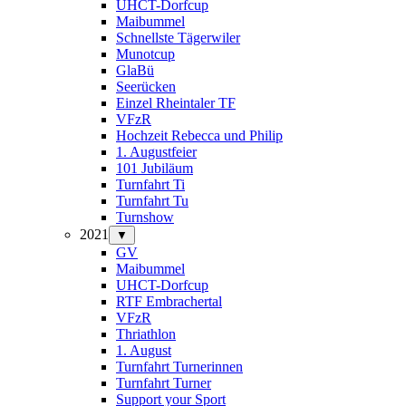
UHCT-Dorfcup
Maibummel
Schnellste Tägerwiler
Munotcup
GlaBü
Seerücken
Einzel Rheintaler TF
VFzR
Hochzeit Rebecca und Philip
1. Augustfeier
101 Jubiläum
Turnfahrt Ti
Turnfahrt Tu
Turnshow
2021
▼
GV
Maibummel
UHCT-Dorfcup
RTF Embrachertal
VFzR
Thriathlon
1. August
Turnfahrt Turnerinnen
Turnfahrt Turner
Support your Sport