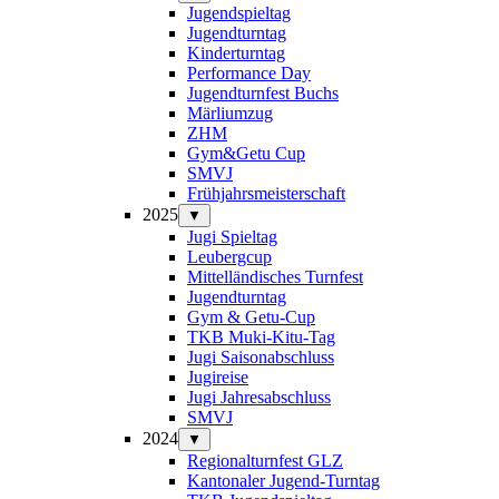
Jugendspieltag
Jugendturntag
Kinderturntag
Performance Day
Jugendturnfest Buchs
Märliumzug
ZHM
Gym&Getu Cup
SMVJ
Frühjahrsmeisterschaft
2025
▼
Jugi Spieltag
Leubergcup
Mittelländisches Turnfest
Jugendturntag
Gym & Getu-Cup
TKB Muki-Kitu-Tag
Jugi Saisonabschluss
Jugireise
Jugi Jahresabschluss
SMVJ
2024
▼
Regionalturnfest GLZ
Kantonaler Jugend-Turntag