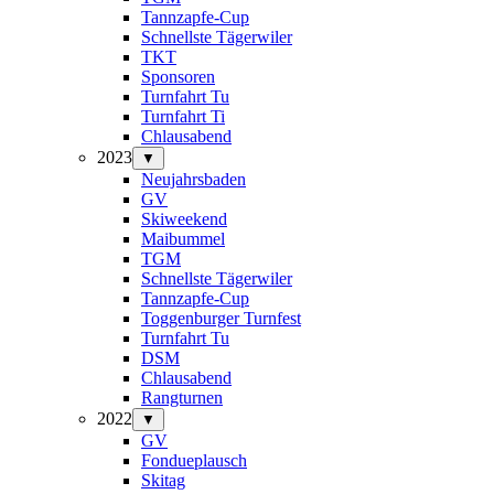
Tannzapfe-Cup
Schnellste Tägerwiler
TKT
Sponsoren
Turnfahrt Tu
Turnfahrt Ti
Chlausabend
2023
▼
Neujahrsbaden
GV
Skiweekend
Maibummel
TGM
Schnellste Tägerwiler
Tannzapfe-Cup
Toggenburger Turnfest
Turnfahrt Tu
DSM
Chlausabend
Rangturnen
2022
▼
GV
Fondueplausch
Skitag