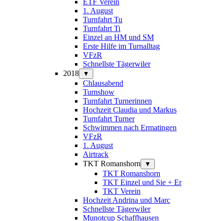
ETF Verein
1. August
Turnfahrt Tu
Turnfahrt Ti
Einzel an HM und SM
Erste Hilfe im Turnalltag
VFzR
Schnellste Tägerwiler
2018
▼
Chlausabend
Turnshow
Turnfahrt Turnerinnen
Hochzeit Claudia und Markus
Turnfahrt Turner
Schwimmen nach Ermatingen
VFzR
1. August
Airtrack
TKT Romanshorn
▼
TKT Romanshorn
TKT Einzel und Sie + Er
TKT Verein
Hochzeit Andrina und Marc
Schnellste Tägerwiler
Munotcup Schaffhausen