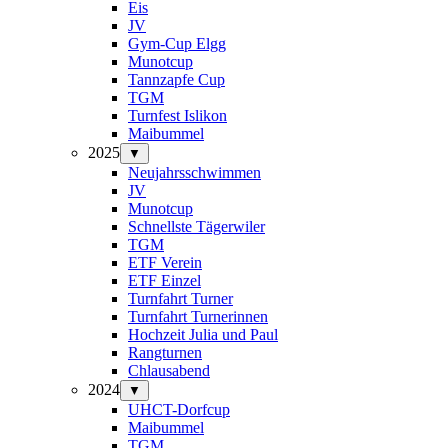
Eis
JV
Gym-Cup Elgg
Munotcup
Tannzapfe Cup
TGM
Turnfest Islikon
Maibummel
2025
▼
Neujahrsschwimmen
JV
Munotcup
Schnellste Tägerwiler
TGM
ETF Verein
ETF Einzel
Turnfahrt Turner
Turnfahrt Turnerinnen
Hochzeit Julia und Paul
Rangturnen
Chlausabend
2024
▼
UHCT-Dorfcup
Maibummel
TGM