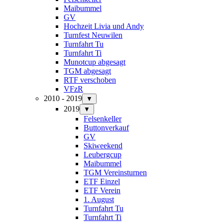
Maibummel
GV
Hochzeit Livia und Andy
Turnfest Neuwilen
Turnfahrt Tu
Turnfahrt Ti
Munotcup abgesagt
TGM abgesagt
RTF verschoben
VFzR
2010 - 2019
▼
2019
▼
Felsenkeller
Buttonverkauf
GV
Skiweekend
Leubergcup
Maibummel
TGM Vereinsturnen
ETF Einzel
ETF Verein
1. August
Turnfahrt Tu
Turnfahrt Ti