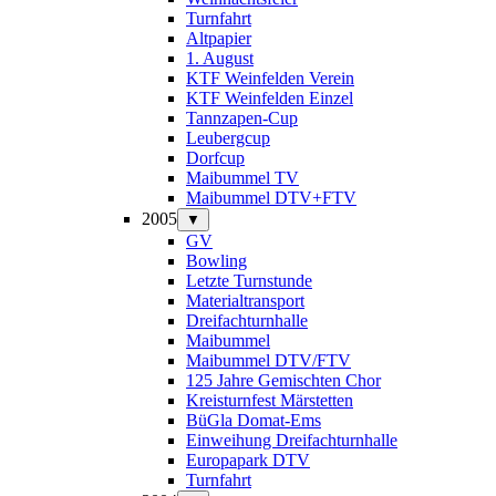
Turnfahrt
Altpapier
1. August
KTF Weinfelden Verein
KTF Weinfelden Einzel
Tannzapen-Cup
Leubergcup
Dorfcup
Maibummel TV
Maibummel DTV+FTV
2005
▼
GV
Bowling
Letzte Turnstunde
Materialtransport
Dreifachturnhalle
Maibummel
Maibummel DTV/FTV
125 Jahre Gemischten Chor
Kreisturnfest Märstetten
BüGla Domat-Ems
Einweihung Dreifachturnhalle
Europapark DTV
Turnfahrt