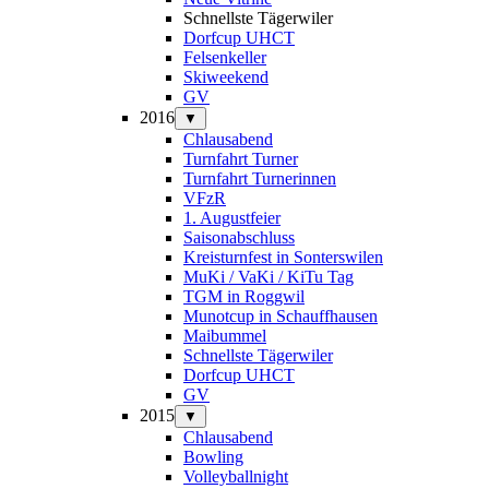
Schnellste Tägerwiler
Dorfcup UHCT
Felsenkeller
Skiweekend
GV
2016
▼
Chlausabend
Turnfahrt Turner
Turnfahrt Turnerinnen
VFzR
1. Augustfeier
Saisonabschluss
Kreisturnfest in Sonterswilen
MuKi / VaKi / KiTu Tag
TGM in Roggwil
Munotcup in Schauffhausen
Maibummel
Schnellste Tägerwiler
Dorfcup UHCT
GV
2015
▼
Chlausabend
Bowling
Volleyballnight