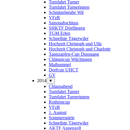
Turnfahrt Turner
Turnfahrt Turnerinnen
Schnitzelgrube Wil
VFzR
Saisonabschluss
SHKTF Dörflingen
TGM Erlen
Schnellste Tägerwiler
Hochzeit Christoph und Ulla
Hochzeit Christoph und Charlotte
Tannzapfen-Cup Dussnang
Chläggicup Wilchingen
Maibummel
Dorfcup UHCT
GV
2014
▼
Chlausabend
Turnfahrt Turner
Turnfahrt Turnerinnen
Rothristcup
VFzR
1. August
Sommerspiele
Schnellste Tägerwiler
AKTF Appenzell