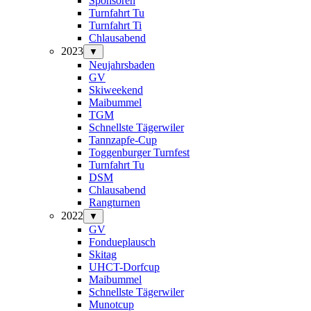
Sponsoren
Turnfahrt Tu
Turnfahrt Ti
Chlausabend
2023
▼
Neujahrsbaden
GV
Skiweekend
Maibummel
TGM
Schnellste Tägerwiler
Tannzapfe-Cup
Toggenburger Turnfest
Turnfahrt Tu
DSM
Chlausabend
Rangturnen
2022
▼
GV
Fondueplausch
Skitag
UHCT-Dorfcup
Maibummel
Schnellste Tägerwiler
Munotcup