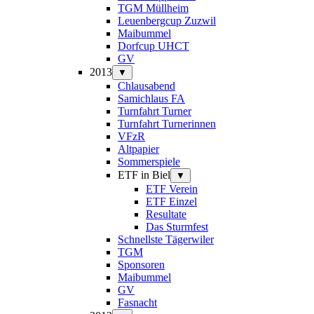
TGM Müllheim
Leuenbergcup Zuzwil
Maibummel
Dorfcup UHCT
GV
2013
▼
Chlausabend
Samichlaus FA
Turnfahrt Turner
Turnfahrt Turnerinnen
VFzR
Altpapier
Sommerspiele
ETF in Biel
▼
ETF Verein
ETF Einzel
Resultate
Das Sturmfest
Schnellste Tägerwiler
TGM
Sponsoren
Maibummel
GV
Fasnacht