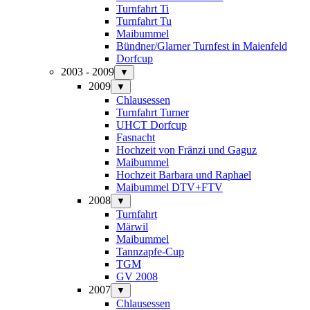
Turnfahrt Ti
Turnfahrt Tu
Maibummel
Bündner/Glarner Turnfest in Maienfeld
Dorfcup
2003 - 2009
▼
2009
▼
Chlausessen
Turnfahrt Turner
UHCT Dorfcup
Fasnacht
Hochzeit von Fränzi und Gaguz
Maibummel
Hochzeit Barbara und Raphael
Maibummel DTV+FTV
2008
▼
Turnfahrt
Märwil
Maibummel
Tannzapfe-Cup
TGM
GV 2008
2007
▼
Chlausessen