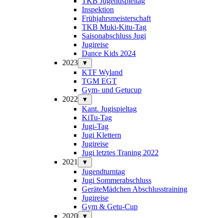
TKB Jugendspieltag
Inspektion
Frühjahrsmeisterschaft
TKB Muki-Kitu-Tag
Saisonabschluss Jugi
Jugireise
Dance Kids 2024
2023
▼
KTF Wyland
TGM EGT
Gym- und Getucup
2022
▼
Kant. Jugispieltag
KiTu-Tag
Jugi-Tag
Jugi Klettern
Jugireise
Jugi letztes Traning 2022
2021
▼
Jugendturntag
Jugi Sommerabschluss
GeräteMädchen Abschlusstraining
Jugireise
Gym & Getu-Cup
2020
▼