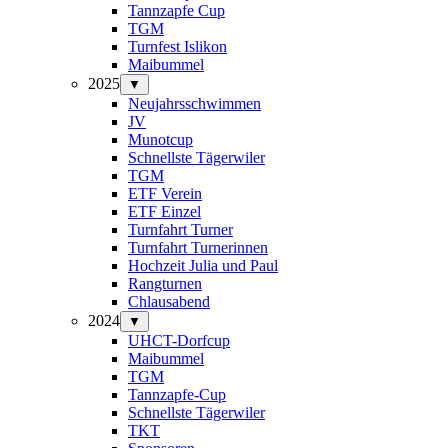
Tannzapfe Cup
TGM
Turnfest Islikon
Maibummel
2025
▼
Neujahrsschwimmen
JV
Munotcup
Schnellste Tägerwiler
TGM
ETF Verein
ETF Einzel
Turnfahrt Turner
Turnfahrt Turnerinnen
Hochzeit Julia und Paul
Rangturnen
Chlausabend
2024
▼
UHCT-Dorfcup
Maibummel
TGM
Tannzapfe-Cup
Schnellste Tägerwiler
TKT