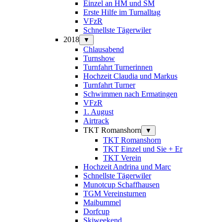
Einzel an HM und SM
Erste Hilfe im Turnalltag
VFzR
Schnellste Tägerwiler
2018
▼
Chlausabend
Turnshow
Turnfahrt Turnerinnen
Hochzeit Claudia und Markus
Turnfahrt Turner
Schwimmen nach Ermatingen
VFzR
1. August
Airtrack
TKT Romanshorn
▼
TKT Romanshorn
TKT Einzel und Sie + Er
TKT Verein
Hochzeit Andrina und Marc
Schnellste Tägerwiler
Munotcup Schaffhausen
TGM Vereinsturnen
Maibummel
Dorfcup
Skiweekend