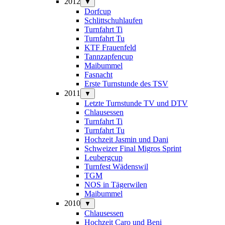
2012
▼
Dorfcup
Schlittschuhlaufen
Turnfahrt Ti
Turnfahrt Tu
KTF Frauenfeld
Tannzapfencup
Maibummel
Fasnacht
Erste Turnstunde des TSV
2011
▼
Letzte Turnstunde TV und DTV
Chlausessen
Turnfahrt Ti
Turnfahrt Tu
Hochzeit Jasmin und Dani
Schweizer Final Migros Sprint
Leubergcup
Turnfest Wädenswil
TGM
NOS in Tägerwilen
Maibummel
2010
▼
Chlausessen
Hochzeit Caro und Beni