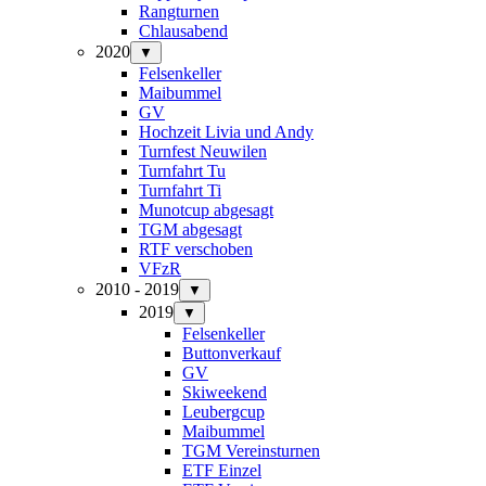
Rangturnen
Chlausabend
2020
▼
Felsenkeller
Maibummel
GV
Hochzeit Livia und Andy
Turnfest Neuwilen
Turnfahrt Tu
Turnfahrt Ti
Munotcup abgesagt
TGM abgesagt
RTF verschoben
VFzR
2010 - 2019
▼
2019
▼
Felsenkeller
Buttonverkauf
GV
Skiweekend
Leubergcup
Maibummel
TGM Vereinsturnen
ETF Einzel