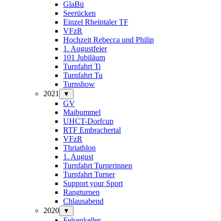
GlaBü
Seerücken
Einzel Rheintaler TF
VFzR
Hochzeit Rebecca und Philip
1. Augustfeier
101 Jubiläum
Turnfahrt Ti
Turnfahrt Tu
Turnshow
2021
▼
GV
Maibummel
UHCT-Dorfcup
RTF Embrachertal
VFzR
Thriathlon
1. August
Turnfahrt Turnerinnen
Turnfahrt Turner
Support your Sport
Rangturnen
Chlausabend
2020
▼
Felsenkeller