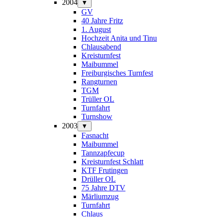
2004
▼
GV
40 Jahre Fritz
1. August
Hochzeit Anita und Tinu
Chlausabend
Kreisturnfest
Maibummel
Freiburgisches Turnfest
Rangturnen
TGM
Trüller OL
Turnfahrt
Turnshow
2003
▼
Fasnacht
Maibummel
Tannzapfecup
Kreisturnfest Schlatt
KTF Frutingen
Drüller OL
75 Jahre DTV
Märliumzug
Turnfahrt
Chlaus