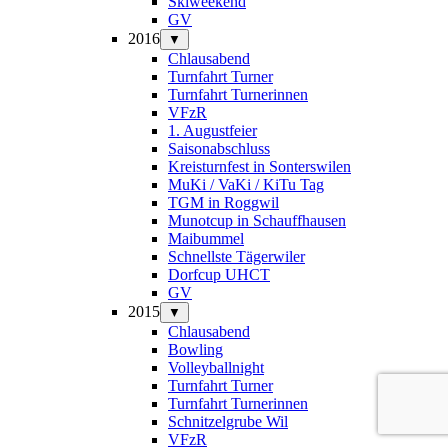
Skiweekend
GV
2016
▼
Chlausabend
Turnfahrt Turner
Turnfahrt Turnerinnen
VFzR
1. Augustfeier
Saisonabschluss
Kreisturnfest in Sonterswilen
MuKi / VaKi / KiTu Tag
TGM in Roggwil
Munotcup in Schauffhausen
Maibummel
Schnellste Tägerwiler
Dorfcup UHCT
GV
2015
▼
Chlausabend
Bowling
Volleyballnight
Turnfahrt Turner
Turnfahrt Turnerinnen
Schnitzelgrube Wil
VFzR