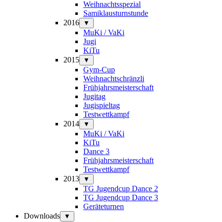
Weihnachtsspezial
Samiklausturnstunde
2016
▼
MuKi / VaKi
Jugi
KiTu
2015
▼
Gym-Cup
Weihnachtschränzli
Frühjahrsmeisterschaft
Jugitag
Jugispieltag
Testwettkampf
2014
▼
MuKi / VaKi
KiTu
Dance 3
Frühjahrsmeisterschaft
Testwettkampf
2013
▼
TG Jugendcup Dance 2
TG Jugendcup Dance 3
Geräteturnen
Downloads
▼