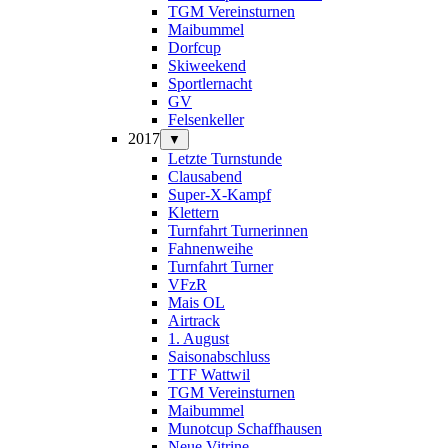
TGM Vereinsturnen
Maibummel
Dorfcup
Skiweekend
Sportlernacht
GV
Felsenkeller
2017
▼
Letzte Turnstunde
Clausabend
Super-X-Kampf
Klettern
Turnfahrt Turnerinnen
Fahnenweihe
Turnfahrt Turner
VFzR
Mais OL
Airtrack
1. August
Saisonabschluss
TTF Wattwil
TGM Vereinsturnen
Maibummel
Munotcup Schaffhausen
Neue Vitrine