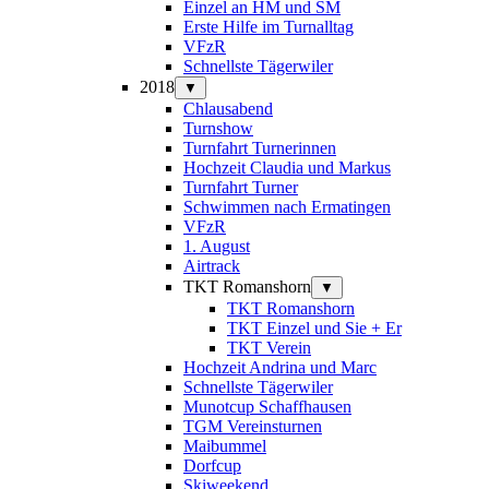
Einzel an HM und SM
Erste Hilfe im Turnalltag
VFzR
Schnellste Tägerwiler
2018
▼
Chlausabend
Turnshow
Turnfahrt Turnerinnen
Hochzeit Claudia und Markus
Turnfahrt Turner
Schwimmen nach Ermatingen
VFzR
1. August
Airtrack
TKT Romanshorn
▼
TKT Romanshorn
TKT Einzel und Sie + Er
TKT Verein
Hochzeit Andrina und Marc
Schnellste Tägerwiler
Munotcup Schaffhausen
TGM Vereinsturnen
Maibummel
Dorfcup
Skiweekend