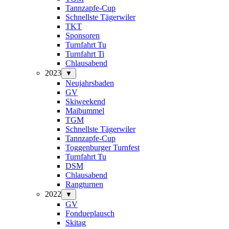
Tannzapfe-Cup
Schnellste Tägerwiler
TKT
Sponsoren
Turnfahrt Tu
Turnfahrt Ti
Chlausabend
2023
▼
Neujahrsbaden
GV
Skiweekend
Maibummel
TGM
Schnellste Tägerwiler
Tannzapfe-Cup
Toggenburger Turnfest
Turnfahrt Tu
DSM
Chlausabend
Rangturnen
2022
▼
GV
Fondueplausch
Skitag