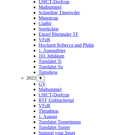
UHCT-Dorfcup
Maibummel
Schnellste Tägerwiler
Munotcup
GlaBü
Seerücken
Einzel Rheintaler TF
VFzR
Hochzeit Rebecca und Philip
1. Augustfeier
101 Jubiläum
Turnfahrt Ti
Turnfahrt Tu
Turnshow
2021
▼
GV
Maibummel
UHCT-Dorfcup
RTF Embrachertal
VFzR
Thriathlon
1. August
Turnfahrt Turnerinnen
Turnfahrt Turner
Support your Sport