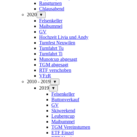
Rangturnen
Chlausabend
2020
▼
Felsenkeller
Maibummel
GV
Hochzeit Livia und Andy
Turnfest Neuwilen
Turnfahrt Tu
Turnfahrt Ti
Munotcup abgesagt
TGM abgesagt
RTF verschoben
VFzR
2010 - 2019
▼
2019
▼
Felsenkeller
Buttonverkauf
GV
Skiweekend
Leubergcup
Maibummel
TGM Vereinsturnen
ETF Einzel