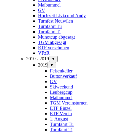
Maibummel
GV
Hochzeit Livia und Andy
Turnfest Neuwilen
Turnfahrt Tu
Turnfahrt Ti
Munotcup abgesagt
TGM abgesagt
RTF verschoben
VFzR
2010 - 2019
▼
2019
▼
Felsenkeller
Buttonverkauf
GV
Skiweekend
Leubergcup
Maibummel
TGM Vereinsturnen
ETF Einzel
ETF Verein
1. August
Turnfahrt Tu
Turnfahrt Ti