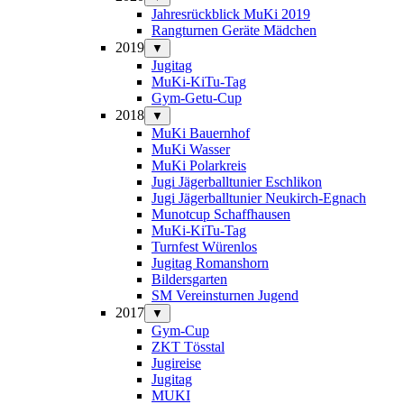
Jahresrückblick MuKi 2019
Rangturnen Geräte Mädchen
2019
▼
Jugitag
MuKi-KiTu-Tag
Gym-Getu-Cup
2018
▼
MuKi Bauernhof
MuKi Wasser
MuKi Polarkreis
Jugi Jägerballtunier Eschlikon
Jugi Jägerballtunier Neukirch-Egnach
Munotcup Schaffhausen
MuKi-KiTu-Tag
Turnfest Würenlos
Jugitag Romanshorn
Bildersgarten
SM Vereinsturnen Jugend
2017
▼
Gym-Cup
ZKT Tösstal
Jugireise
Jugitag
MUKI