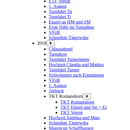
ETF Verein
1. August
Turnfahrt Tu
Turnfahrt Ti
Einzel an HM und SM
Erste Hilfe im Turnalltag
VFzR
Schnellste Tägerwiler
2018
▼
Chlausabend
Turnshow
Turnfahrt Turnerinnen
Hochzeit Claudia und Markus
Turnfahrt Turner
Schwimmen nach Ermatingen
VFzR
1. August
Airtrack
TKT Romanshorn
▼
TKT Romanshorn
TKT Einzel und Sie + Er
TKT Verein
Hochzeit Andrina und Marc
Schnellste Tägerwiler
Munotcup Schaffhausen