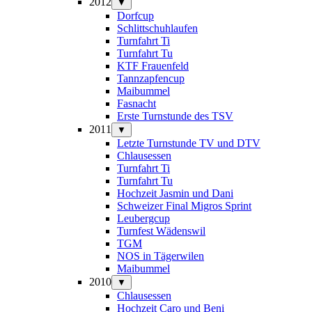
2012
▼
Dorfcup
Schlittschuhlaufen
Turnfahrt Ti
Turnfahrt Tu
KTF Frauenfeld
Tannzapfencup
Maibummel
Fasnacht
Erste Turnstunde des TSV
2011
▼
Letzte Turnstunde TV und DTV
Chlausessen
Turnfahrt Ti
Turnfahrt Tu
Hochzeit Jasmin und Dani
Schweizer Final Migros Sprint
Leubergcup
Turnfest Wädenswil
TGM
NOS in Tägerwilen
Maibummel
2010
▼
Chlausessen
Hochzeit Caro und Beni