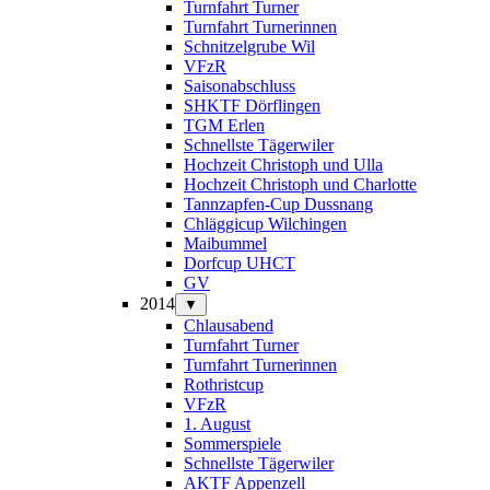
Turnfahrt Turner
Turnfahrt Turnerinnen
Schnitzelgrube Wil
VFzR
Saisonabschluss
SHKTF Dörflingen
TGM Erlen
Schnellste Tägerwiler
Hochzeit Christoph und Ulla
Hochzeit Christoph und Charlotte
Tannzapfen-Cup Dussnang
Chläggicup Wilchingen
Maibummel
Dorfcup UHCT
GV
2014
▼
Chlausabend
Turnfahrt Turner
Turnfahrt Turnerinnen
Rothristcup
VFzR
1. August
Sommerspiele
Schnellste Tägerwiler
AKTF Appenzell