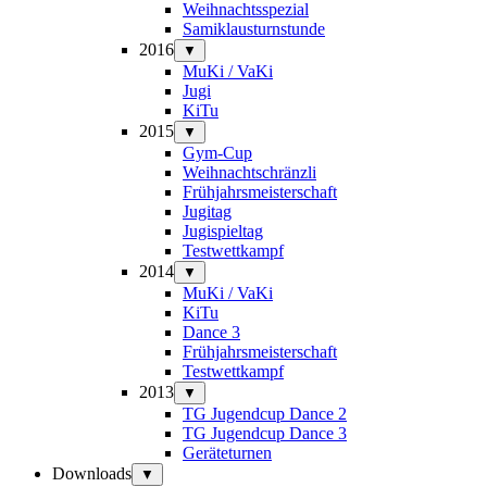
Weihnachtsspezial
Samiklausturnstunde
2016
▼
MuKi / VaKi
Jugi
KiTu
2015
▼
Gym-Cup
Weihnachtschränzli
Frühjahrsmeisterschaft
Jugitag
Jugispieltag
Testwettkampf
2014
▼
MuKi / VaKi
KiTu
Dance 3
Frühjahrsmeisterschaft
Testwettkampf
2013
▼
TG Jugendcup Dance 2
TG Jugendcup Dance 3
Geräteturnen
Downloads
▼