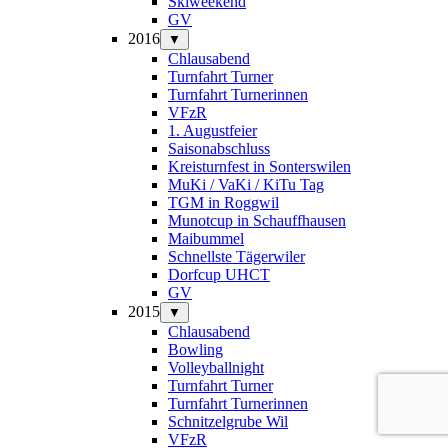
Skiweekend
GV
2016
▼
Chlausabend
Turnfahrt Turner
Turnfahrt Turnerinnen
VFzR
1. Augustfeier
Saisonabschluss
Kreisturnfest in Sonterswilen
MuKi / VaKi / KiTu Tag
TGM in Roggwil
Munotcup in Schauffhausen
Maibummel
Schnellste Tägerwiler
Dorfcup UHCT
GV
2015
▼
Chlausabend
Bowling
Volleyballnight
Turnfahrt Turner
Turnfahrt Turnerinnen
Schnitzelgrube Wil
VFzR