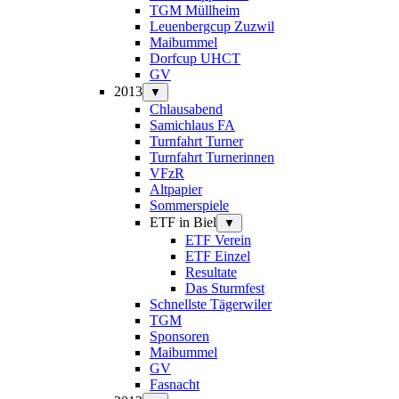
TGM Müllheim
Leuenbergcup Zuzwil
Maibummel
Dorfcup UHCT
GV
2013
▼
Chlausabend
Samichlaus FA
Turnfahrt Turner
Turnfahrt Turnerinnen
VFzR
Altpapier
Sommerspiele
ETF in Biel
▼
ETF Verein
ETF Einzel
Resultate
Das Sturmfest
Schnellste Tägerwiler
TGM
Sponsoren
Maibummel
GV
Fasnacht