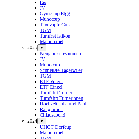
Eis
JV
Gym-Cup Elgg
Munotcup
Tannzapfe Cup
TGM
Turnfest Islikon
Maibummel
2025
▼
Neujahrsschwimmen
JV
Munotcup
Schnellste Tägerwiler
TGM
ETF Verein
ETF Einzel
Turnfahrt Turner
Turnfahrt Turnerinnen
Hochzeit Julia und Paul
Rangturnen
Chlausabend
2024
▼
UHCT-Dorfcup
Maibummel
TGM