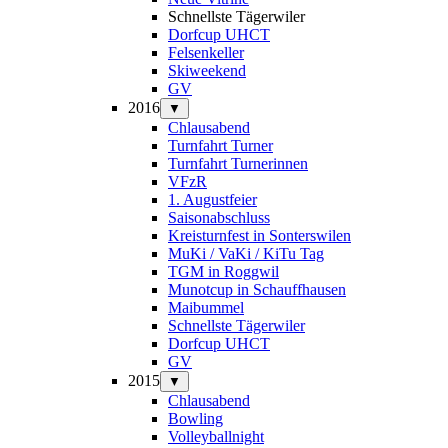
Schnellste Tägerwiler
Dorfcup UHCT
Felsenkeller
Skiweekend
GV
2016
▼
Chlausabend
Turnfahrt Turner
Turnfahrt Turnerinnen
VFzR
1. Augustfeier
Saisonabschluss
Kreisturnfest in Sonterswilen
MuKi / VaKi / KiTu Tag
TGM in Roggwil
Munotcup in Schauffhausen
Maibummel
Schnellste Tägerwiler
Dorfcup UHCT
GV
2015
▼
Chlausabend
Bowling
Volleyballnight