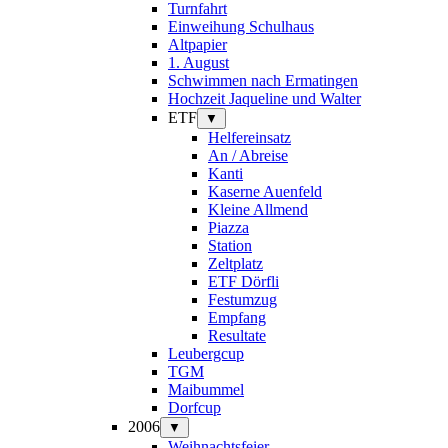
Turnfahrt
Einweihung Schulhaus
Altpapier
1. August
Schwimmen nach Ermatingen
Hochzeit Jaqueline und Walter
ETF
▼
Helfereinsatz
An / Abreise
Kanti
Kaserne Auenfeld
Kleine Allmend
Piazza
Station
Zeltplatz
ETF Dörfli
Festumzug
Empfang
Resultate
Leubergcup
TGM
Maibummel
Dorfcup
2006
▼
Weihnachtsfeier