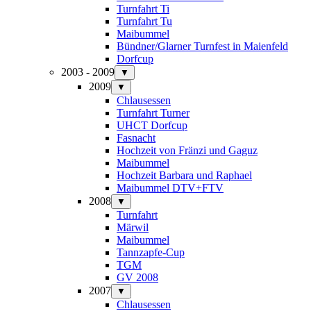
Turnfahrt Ti
Turnfahrt Tu
Maibummel
Bündner/Glarner Turnfest in Maienfeld
Dorfcup
2003 - 2009
▼
2009
▼
Chlausessen
Turnfahrt Turner
UHCT Dorfcup
Fasnacht
Hochzeit von Fränzi und Gaguz
Maibummel
Hochzeit Barbara und Raphael
Maibummel DTV+FTV
2008
▼
Turnfahrt
Märwil
Maibummel
Tannzapfe-Cup
TGM
GV 2008
2007
▼
Chlausessen