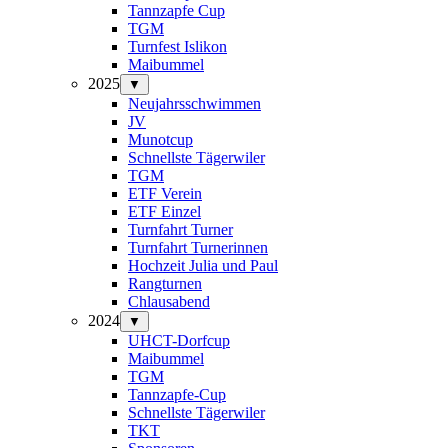
Tannzapfe Cup
TGM
Turnfest Islikon
Maibummel
2025
▼
Neujahrsschwimmen
JV
Munotcup
Schnellste Tägerwiler
TGM
ETF Verein
ETF Einzel
Turnfahrt Turner
Turnfahrt Turnerinnen
Hochzeit Julia und Paul
Rangturnen
Chlausabend
2024
▼
UHCT-Dorfcup
Maibummel
TGM
Tannzapfe-Cup
Schnellste Tägerwiler
TKT