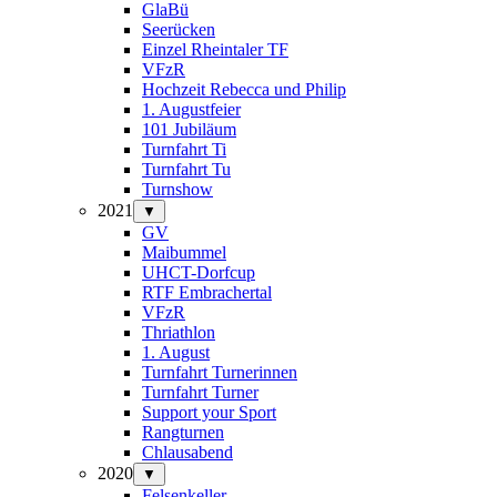
GlaBü
Seerücken
Einzel Rheintaler TF
VFzR
Hochzeit Rebecca und Philip
1. Augustfeier
101 Jubiläum
Turnfahrt Ti
Turnfahrt Tu
Turnshow
2021
▼
GV
Maibummel
UHCT-Dorfcup
RTF Embrachertal
VFzR
Thriathlon
1. August
Turnfahrt Turnerinnen
Turnfahrt Turner
Support your Sport
Rangturnen
Chlausabend
2020
▼
Felsenkeller