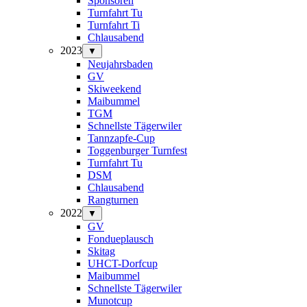
Sponsoren
Turnfahrt Tu
Turnfahrt Ti
Chlausabend
2023
▼
Neujahrsbaden
GV
Skiweekend
Maibummel
TGM
Schnellste Tägerwiler
Tannzapfe-Cup
Toggenburger Turnfest
Turnfahrt Tu
DSM
Chlausabend
Rangturnen
2022
▼
GV
Fondueplausch
Skitag
UHCT-Dorfcup
Maibummel
Schnellste Tägerwiler
Munotcup