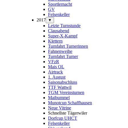
Sportlernacht
GV
Felsenkeller
2017
▼
Letzte Turnstunde
Clausabend
Super-X-Kampf
Klettern
Turnfahrt Turnerinnen
Fahnenweihe
Turnfahrt Turner
VFzR
Mais OL
Airtrack
1. August
Saisonabschluss
TTF Wattwil
TGM Vereinsturnen
Maibummel
Munotcup Schaffhausen
Neue Vitrine
Schnellste Tägerwiler
Dorfcup UHCT
Felsenkeller