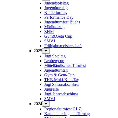
Jugendspieltag
Jugendturntag
Kinderturntag
Performance Day
Jugendturnfest Buchs
Märliumzug
ZHM
Gym&Getu Cup
SMVJ
Frühjahrsmeisterschaft
2025
▼
Jugi Spieltag
Leubergcup
Mittelländisches Turnfest
Jugendturntag
Gym & Getu-Cup
TKB Muki-Kitu-Tag
Jugi Saisonabschluss
Jugireise
Jugi Jahresabschluss
SMVJ
2024
▼
Regionalturnfest GLZ
Kantonaler Jugend-Turntag