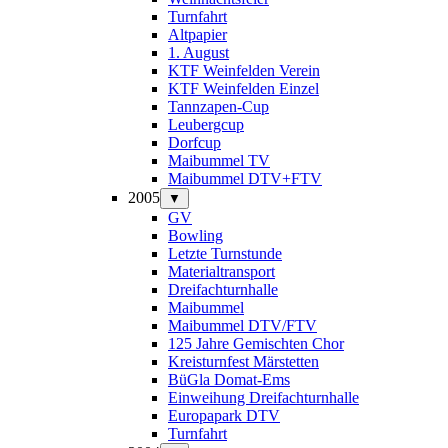
Turnfahrt
Altpapier
1. August
KTF Weinfelden Verein
KTF Weinfelden Einzel
Tannzapen-Cup
Leubergcup
Dorfcup
Maibummel TV
Maibummel DTV+FTV
2005
▼
GV
Bowling
Letzte Turnstunde
Materialtransport
Dreifachturnhalle
Maibummel
Maibummel DTV/FTV
125 Jahre Gemischten Chor
Kreisturnfest Märstetten
BüGla Domat-Ems
Einweihung Dreifachturnhalle
Europapark DTV
Turnfahrt