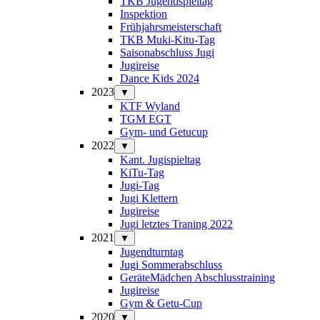
TKB Jugendspieltag
Inspektion
Frühjahrsmeisterschaft
TKB Muki-Kitu-Tag
Saisonabschluss Jugi
Jugireise
Dance Kids 2024
2023
▼
KTF Wyland
TGM EGT
Gym- und Getucup
2022
▼
Kant. Jugispieltag
KiTu-Tag
Jugi-Tag
Jugi Klettern
Jugireise
Jugi letztes Traning 2022
2021
▼
Jugendturntag
Jugi Sommerabschluss
GeräteMädchen Abschlusstraining
Jugireise
Gym & Getu-Cup
2020
▼