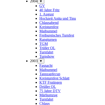
2004
▼
GV
40 Jahre Fritz
1. August
Hochzeit Anita und Tinu
Chlausabend
Kreisturnfest
Maibummel
Freiburgisches Turnfest
Rangturnen
TGM
Trüller OL
Turnfahrt
Turnshow
2003
▼
Fasnacht
Maibummel
Tannzapfecup
Kreisturnfest Schlatt
KTF Frutingen
Drüller OL
75 Jahre DTV
Märliumzug
Turnfahrt
Chlaus