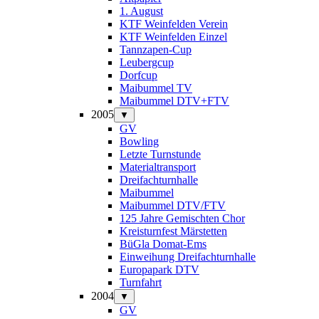
1. August
KTF Weinfelden Verein
KTF Weinfelden Einzel
Tannzapen-Cup
Leubergcup
Dorfcup
Maibummel TV
Maibummel DTV+FTV
2005
▼
GV
Bowling
Letzte Turnstunde
Materialtransport
Dreifachturnhalle
Maibummel
Maibummel DTV/FTV
125 Jahre Gemischten Chor
Kreisturnfest Märstetten
BüGla Domat-Ems
Einweihung Dreifachturnhalle
Europapark DTV
Turnfahrt
2004
▼
GV