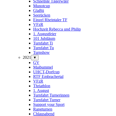
Schnellste Tägerwiler
Munotcup
GlaBü
Seerücken
Einzel Rheintaler TF
VFzR
Hochzeit Rebecca und Philip
1. Augustfeier
101 Jubiläum
Turnfahrt Ti
Turnfahrt Tu
Turnshow
2021
▼
GV
Maibummel
UHCT-Dorfcup
RTF Embrachertal
VFzR
Thriathlon
1. August
Turnfahrt Turnerinnen
Turnfahrt Turner
Support your Sport
Rangturnen
Chlausabend