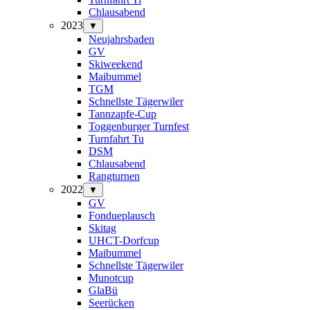
Chlausabend
2023
▼
Neujahrsbaden
GV
Skiweekend
Maibummel
TGM
Schnellste Tägerwiler
Tannzapfe-Cup
Toggenburger Turnfest
Turnfahrt Tu
DSM
Chlausabend
Rangturnen
2022
▼
GV
Fondueplausch
Skitag
UHCT-Dorfcup
Maibummel
Schnellste Tägerwiler
Munotcup
GlaBü
Seerücken