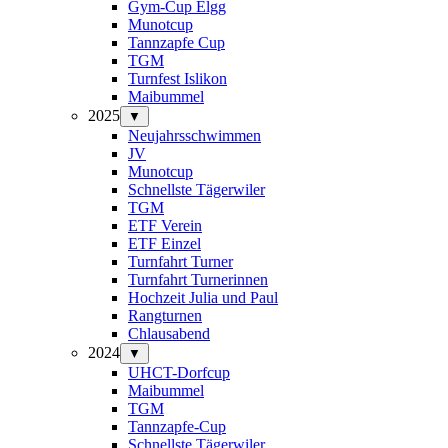
Gym-Cup Elgg
Munotcup
Tannzapfe Cup
TGM
Turnfest Islikon
Maibummel
2025
▼
Neujahrsschwimmen
JV
Munotcup
Schnellste Tägerwiler
TGM
ETF Verein
ETF Einzel
Turnfahrt Turner
Turnfahrt Turnerinnen
Hochzeit Julia und Paul
Rangturnen
Chlausabend
2024
▼
UHCT-Dorfcup
Maibummel
TGM
Tannzapfe-Cup
Schnellste Tägerwiler