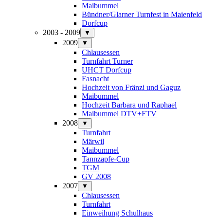
Maibummel
Bündner/Glarner Turnfest in Maienfeld
Dorfcup
2003 - 2009
▼
2009
▼
Chlausessen
Turnfahrt Turner
UHCT Dorfcup
Fasnacht
Hochzeit von Fränzi und Gaguz
Maibummel
Hochzeit Barbara und Raphael
Maibummel DTV+FTV
2008
▼
Turnfahrt
Märwil
Maibummel
Tannzapfe-Cup
TGM
GV 2008
2007
▼
Chlausessen
Turnfahrt
Einweihung Schulhaus