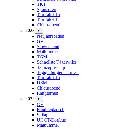
TKT
Sponsoren
Turnfahrt Tu
Turnfahrt Ti
Chlausabend
2023
▼
Neujahrsbaden
GV
Skiweekend
Maibummel
TGM
Schnellste Tägerwiler
Tannzapfe-Cup
Toggenburger Turnfest
Turnfahrt Tu
DSM
Chlausabend
Rangturnen
2022
▼
GV
Fondueplausch
Skitag
UHCT-Dorfcup
Maibummel