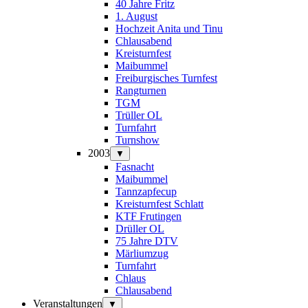
40 Jahre Fritz
1. August
Hochzeit Anita und Tinu
Chlausabend
Kreisturnfest
Maibummel
Freiburgisches Turnfest
Rangturnen
TGM
Trüller OL
Turnfahrt
Turnshow
2003
▼
Fasnacht
Maibummel
Tannzapfecup
Kreisturnfest Schlatt
KTF Frutingen
Drüller OL
75 Jahre DTV
Märliumzug
Turnfahrt
Chlaus
Chlausabend
Veranstaltungen
▼