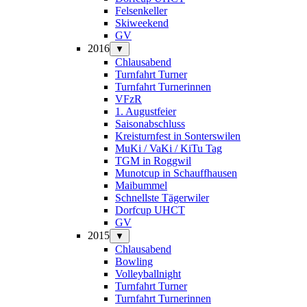
Felsenkeller
Skiweekend
GV
2016
▼
Chlausabend
Turnfahrt Turner
Turnfahrt Turnerinnen
VFzR
1. Augustfeier
Saisonabschluss
Kreisturnfest in Sonterswilen
MuKi / VaKi / KiTu Tag
TGM in Roggwil
Munotcup in Schauffhausen
Maibummel
Schnellste Tägerwiler
Dorfcup UHCT
GV
2015
▼
Chlausabend
Bowling
Volleyballnight
Turnfahrt Turner
Turnfahrt Turnerinnen