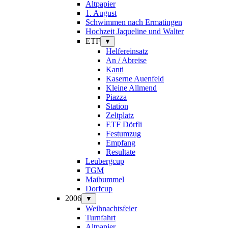
Altpapier
1. August
Schwimmen nach Ermatingen
Hochzeit Jaqueline und Walter
ETF
▼
Helfereinsatz
An / Abreise
Kanti
Kaserne Auenfeld
Kleine Allmend
Piazza
Station
Zeltplatz
ETF Dörfli
Festumzug
Empfang
Resultate
Leubergcup
TGM
Maibummel
Dorfcup
2006
▼
Weihnachtsfeier
Turnfahrt
Altpapier