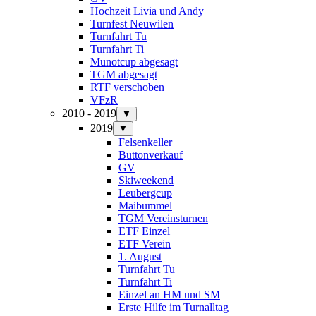
Hochzeit Livia und Andy
Turnfest Neuwilen
Turnfahrt Tu
Turnfahrt Ti
Munotcup abgesagt
TGM abgesagt
RTF verschoben
VFzR
2010 - 2019
▼
2019
▼
Felsenkeller
Buttonverkauf
GV
Skiweekend
Leubergcup
Maibummel
TGM Vereinsturnen
ETF Einzel
ETF Verein
1. August
Turnfahrt Tu
Turnfahrt Ti
Einzel an HM und SM
Erste Hilfe im Turnalltag