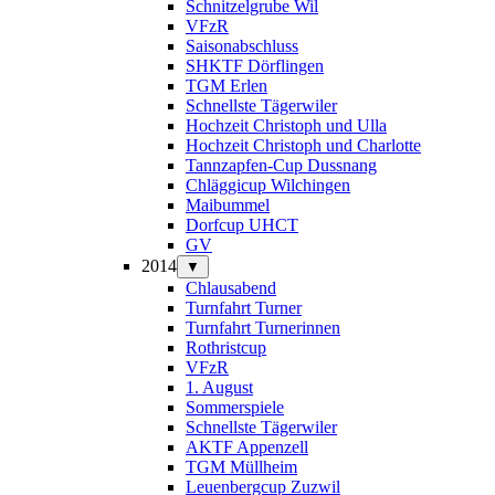
Schnitzelgrube Wil
VFzR
Saisonabschluss
SHKTF Dörflingen
TGM Erlen
Schnellste Tägerwiler
Hochzeit Christoph und Ulla
Hochzeit Christoph und Charlotte
Tannzapfen-Cup Dussnang
Chläggicup Wilchingen
Maibummel
Dorfcup UHCT
GV
2014
▼
Chlausabend
Turnfahrt Turner
Turnfahrt Turnerinnen
Rothristcup
VFzR
1. August
Sommerspiele
Schnellste Tägerwiler
AKTF Appenzell
TGM Müllheim
Leuenbergcup Zuzwil