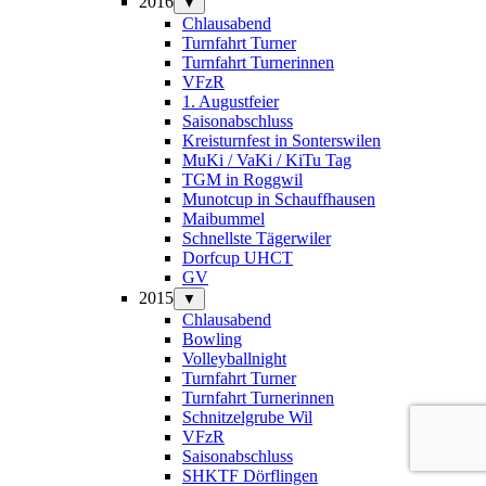
2016
▼
Chlausabend
Turnfahrt Turner
Turnfahrt Turnerinnen
VFzR
1. Augustfeier
Saisonabschluss
Kreisturnfest in Sonterswilen
MuKi / VaKi / KiTu Tag
TGM in Roggwil
Munotcup in Schauffhausen
Maibummel
Schnellste Tägerwiler
Dorfcup UHCT
GV
2015
▼
Chlausabend
Bowling
Volleyballnight
Turnfahrt Turner
Turnfahrt Turnerinnen
Schnitzelgrube Wil
VFzR
Saisonabschluss
SHKTF Dörflingen