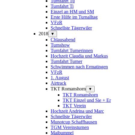
Turnfahrt Tu
Turnfahrt Ti
Einzel an HM und SM
Erste Hilfe im Turnalltag
VFzR
Schnellste Tägerwiler
2018
▼
Chlausabend
Turnshow
Turnfahrt Turnerinnen
Hochzeit Claudia und Markus
Turnfahrt Turner
Schwimmen nach Ermatingen
VFzR
1. August
Airtrack
TKT Romanshorn
▼
TKT Romanshorn
TKT Einzel und Sie + Er
TKT Verein
Hochzeit Andrina und Marc
Schnellste Tägerwiler
Munotcup Schaffhausen
TGM Vereinsturnen
Maibummel