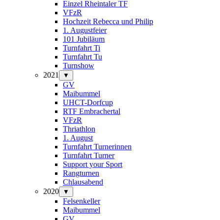
Einzel Rheintaler TF
VFzR
Hochzeit Rebecca und Philip
1. Augustfeier
101 Jubiläum
Turnfahrt Ti
Turnfahrt Tu
Turnshow
2021
▼
GV
Maibummel
UHCT-Dorfcup
RTF Embrachertal
VFzR
Thriathlon
1. August
Turnfahrt Turnerinnen
Turnfahrt Turner
Support your Sport
Rangturnen
Chlausabend
2020
▼
Felsenkeller
Maibummel
GV