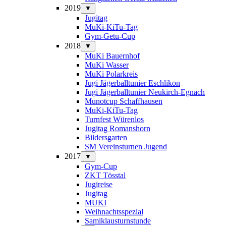
2019
▼
Jugitag
MuKi-KiTu-Tag
Gym-Getu-Cup
2018
▼
MuKi Bauernhof
MuKi Wasser
MuKi Polarkreis
Jugi Jägerballtunier Eschlikon
Jugi Jägerballtunier Neukirch-Egnach
Munotcup Schaffhausen
MuKi-KiTu-Tag
Turnfest Würenlos
Jugitag Romanshorn
Bildersgarten
SM Vereinsturnen Jugend
2017
▼
Gym-Cup
ZKT Tösstal
Jugireise
Jugitag
MUKI
Weihnachtsspezial
Samiklausturnstunde