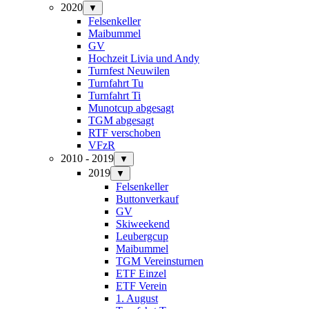
2020
▼
Felsenkeller
Maibummel
GV
Hochzeit Livia und Andy
Turnfest Neuwilen
Turnfahrt Tu
Turnfahrt Ti
Munotcup abgesagt
TGM abgesagt
RTF verschoben
VFzR
2010 - 2019
▼
2019
▼
Felsenkeller
Buttonverkauf
GV
Skiweekend
Leubergcup
Maibummel
TGM Vereinsturnen
ETF Einzel
ETF Verein
1. August