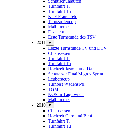
Schlittschuhlaufen
Turnfahrt Ti
Turnfahrt Tu
KTF Frauenfeld
Tannzapfencup
Maibummel
Fasnacht
Erste Turnstunde des TSV
2011
▼
Letzte Turnstunde TV und DTV
Chlausessen
Turnfahrt Ti
Turnfahrt Tu
Hochzeit Jasmin und Dani
Schweizer Final Migros Sprint
Leubergcup
Turnfest Wädenswil
TGM
NOS in Tägerwilen
Maibummel
2010
▼
Chlausessen
Hochzeit Caro und Beni
Turnfahrt Ti
Turnfahrt Tu