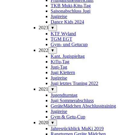
Frühjahrsmeisterschaft
TKB Muki-Kitu-Tag
Saisonabschluss Jugi
Jugireise
Dance Kids 2024
2023
▼
KTF Wyland
TGM EGT
Gym- und Getucup
2022
▼
Kant. Jugispieltag
KiTu-Tag
Jugi-Tag
Jugi Klettern
Jugireise
Jugi letztes Traning 2022
2021
▼
Jugendturntag
Jugi Sommerabschluss
GeräteMädchen Abschlusstraining
Jugireise
Gym & Getu-Cup
2020
▼
Jahresrückblick MuKi 2019
Rangturnen Geräte Mädchen