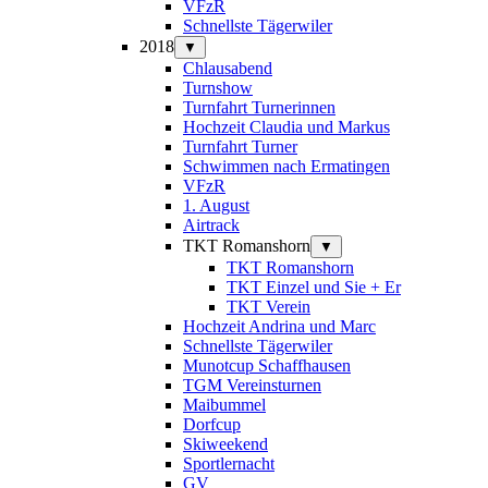
VFzR
Schnellste Tägerwiler
2018
▼
Chlausabend
Turnshow
Turnfahrt Turnerinnen
Hochzeit Claudia und Markus
Turnfahrt Turner
Schwimmen nach Ermatingen
VFzR
1. August
Airtrack
TKT Romanshorn
▼
TKT Romanshorn
TKT Einzel und Sie + Er
TKT Verein
Hochzeit Andrina und Marc
Schnellste Tägerwiler
Munotcup Schaffhausen
TGM Vereinsturnen
Maibummel
Dorfcup
Skiweekend
Sportlernacht
GV