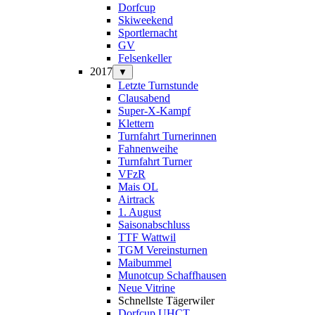
Dorfcup
Skiweekend
Sportlernacht
GV
Felsenkeller
2017
▼
Letzte Turnstunde
Clausabend
Super-X-Kampf
Klettern
Turnfahrt Turnerinnen
Fahnenweihe
Turnfahrt Turner
VFzR
Mais OL
Airtrack
1. August
Saisonabschluss
TTF Wattwil
TGM Vereinsturnen
Maibummel
Munotcup Schaffhausen
Neue Vitrine
Schnellste Tägerwiler
Dorfcup UHCT