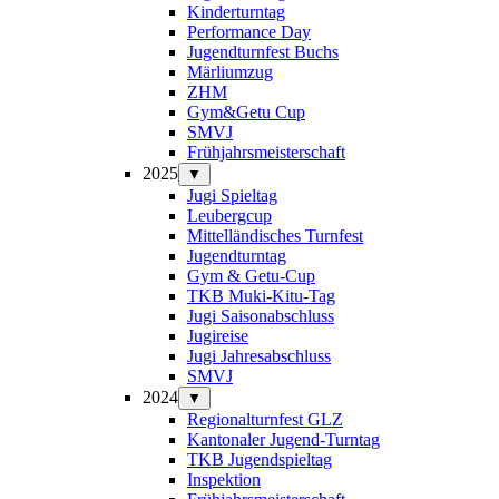
Kinderturntag
Performance Day
Jugendturnfest Buchs
Märliumzug
ZHM
Gym&Getu Cup
SMVJ
Frühjahrsmeisterschaft
2025
▼
Jugi Spieltag
Leubergcup
Mittelländisches Turnfest
Jugendturntag
Gym & Getu-Cup
TKB Muki-Kitu-Tag
Jugi Saisonabschluss
Jugireise
Jugi Jahresabschluss
SMVJ
2024
▼
Regionalturnfest GLZ
Kantonaler Jugend-Turntag
TKB Jugendspieltag
Inspektion