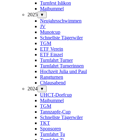
Turnfest Islikon
Maibummel
2025
▼
Neujahrsschwimmen
JV
Munotcup
Schnellste Tägerwiler
TGM
ETF Verein
ETF Einzel
Turnfahrt Turner
Turnfahrt Turnerinnen
Hochzeit Julia und Paul
Rangturnen
Chlausabend
2024
▼
UHCT-Dorfcup
Maibummel
TGM
Tannzapfe-Cup
Schnellste Tägerwiler
TKT
Sponsoren
Turnfahrt Tu
Turnfahrt Ti