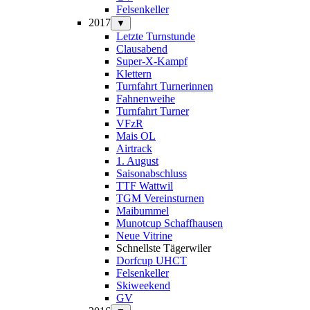
Felsenkeller
2017
▼
Letzte Turnstunde
Clausabend
Super-X-Kampf
Klettern
Turnfahrt Turnerinnen
Fahnenweihe
Turnfahrt Turner
VFzR
Mais OL
Airtrack
1. August
Saisonabschluss
TTF Wattwil
TGM Vereinsturnen
Maibummel
Munotcup Schaffhausen
Neue Vitrine
Schnellste Tägerwiler
Dorfcup UHCT
Felsenkeller
Skiweekend
GV