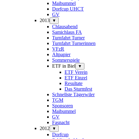
Maibummel
Dorfcup UHCT
GV
2013
▼
Chlausabend
Samichlaus FA
Turnfahrt Turner
Turnfahrt Turnerinnen
VFzR
Altpapier
Sommerspiele
ETF in Biel
▼
ETF Verein
ETF Einzel
Resultate
Das Sturmfest
Schnellste Tägerwiler
TGM
Sponsoren
Maibummel
GV
Fasnacht
2012
▼
Dorfcup