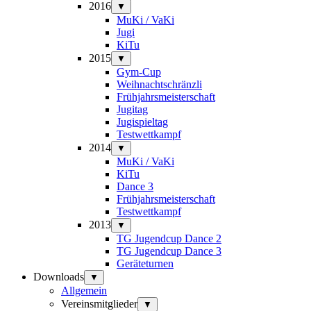
2016
▼
MuKi / VaKi
Jugi
KiTu
2015
▼
Gym-Cup
Weihnachtschränzli
Frühjahrsmeisterschaft
Jugitag
Jugispieltag
Testwettkampf
2014
▼
MuKi / VaKi
KiTu
Dance 3
Frühjahrsmeisterschaft
Testwettkampf
2013
▼
TG Jugendcup Dance 2
TG Jugendcup Dance 3
Geräteturnen
Downloads
▼
Allgemein
Vereinsmitglieder
▼