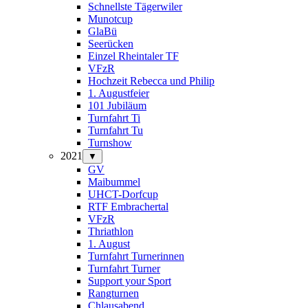
Schnellste Tägerwiler
Munotcup
GlaBü
Seerücken
Einzel Rheintaler TF
VFzR
Hochzeit Rebecca und Philip
1. Augustfeier
101 Jubiläum
Turnfahrt Ti
Turnfahrt Tu
Turnshow
2021
▼
GV
Maibummel
UHCT-Dorfcup
RTF Embrachertal
VFzR
Thriathlon
1. August
Turnfahrt Turnerinnen
Turnfahrt Turner
Support your Sport
Rangturnen
Chlausabend