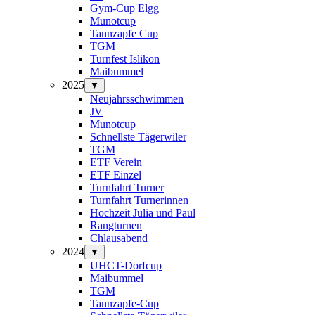
Gym-Cup Elgg
Munotcup
Tannzapfe Cup
TGM
Turnfest Islikon
Maibummel
2025
▼
Neujahrsschwimmen
JV
Munotcup
Schnellste Tägerwiler
TGM
ETF Verein
ETF Einzel
Turnfahrt Turner
Turnfahrt Turnerinnen
Hochzeit Julia und Paul
Rangturnen
Chlausabend
2024
▼
UHCT-Dorfcup
Maibummel
TGM
Tannzapfe-Cup