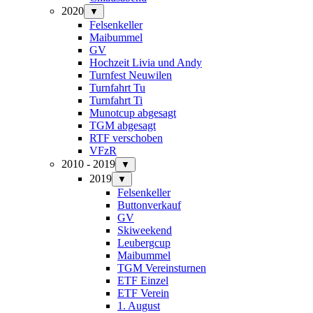
2020
▼
Felsenkeller
Maibummel
GV
Hochzeit Livia und Andy
Turnfest Neuwilen
Turnfahrt Tu
Turnfahrt Ti
Munotcup abgesagt
TGM abgesagt
RTF verschoben
VFzR
2010 - 2019
▼
2019
▼
Felsenkeller
Buttonverkauf
GV
Skiweekend
Leubergcup
Maibummel
TGM Vereinsturnen
ETF Einzel
ETF Verein
1. August