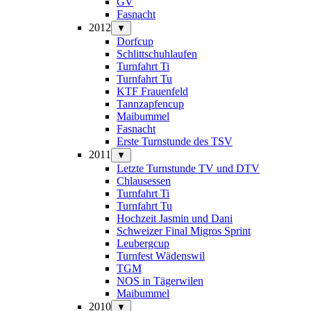
GV
Fasnacht
2012
▼
Dorfcup
Schlittschuhlaufen
Turnfahrt Ti
Turnfahrt Tu
KTF Frauenfeld
Tannzapfencup
Maibummel
Fasnacht
Erste Turnstunde des TSV
2011
▼
Letzte Turnstunde TV und DTV
Chlausessen
Turnfahrt Ti
Turnfahrt Tu
Hochzeit Jasmin und Dani
Schweizer Final Migros Sprint
Leubergcup
Turnfest Wädenswil
TGM
NOS in Tägerwilen
Maibummel
2010
▼