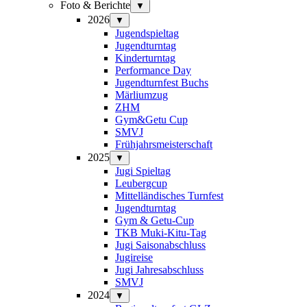
Foto & Berichte
▼
2026
▼
Jugendspieltag
Jugendturntag
Kinderturntag
Performance Day
Jugendturnfest Buchs
Märliumzug
ZHM
Gym&Getu Cup
SMVJ
Frühjahrsmeisterschaft
2025
▼
Jugi Spieltag
Leubergcup
Mittelländisches Turnfest
Jugendturntag
Gym & Getu-Cup
TKB Muki-Kitu-Tag
Jugi Saisonabschluss
Jugireise
Jugi Jahresabschluss
SMVJ
2024
▼