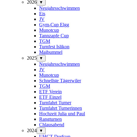
2026
▼
Neujahrsschwimmen
Eis
JV
Gym-Cup Elgg
Munotcup
Tannzapfe Cup
TGM
Turnfest Islikon
Maibummel
2025
▼
Neujahrsschwimmen
JV
Munotcup
Schnellste Tägerwiler
TGM
ETF Verein
ETF Einzel
Turnfahrt Turner
Turnfahrt Turnerinnen
Hochzeit Julia und Paul
Rangturnen
Chlausabend
2024
▼
UHCT-Dorfcup