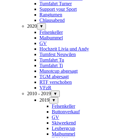
Turnfahrt Turner
Support your Sport
Rangturnen
Chlausabend
2020
▼
Felsenkeller
Maibummel
GV
Hochzeit Livia und Andy
Turnfest Neuwilen
Turnfahrt Tu
Turnfahrt Ti
Munotcup abgesagt
TGM abgesagt
RTF verschoben
VFzR
2010 - 2019
▼
2019
▼
Felsenkeller
Buttonverkauf
GV
Skiweekend
Leubergcup
Maibummel