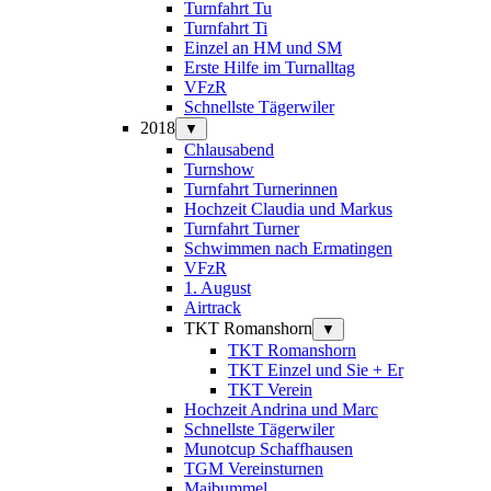
Turnfahrt Tu
Turnfahrt Ti
Einzel an HM und SM
Erste Hilfe im Turnalltag
VFzR
Schnellste Tägerwiler
2018
▼
Chlausabend
Turnshow
Turnfahrt Turnerinnen
Hochzeit Claudia und Markus
Turnfahrt Turner
Schwimmen nach Ermatingen
VFzR
1. August
Airtrack
TKT Romanshorn
▼
TKT Romanshorn
TKT Einzel und Sie + Er
TKT Verein
Hochzeit Andrina und Marc
Schnellste Tägerwiler
Munotcup Schaffhausen
TGM Vereinsturnen
Maibummel