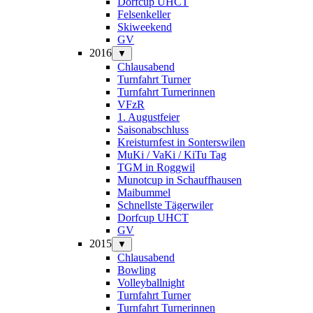
Dorfcup UHCT
Felsenkeller
Skiweekend
GV
2016
▼
Chlausabend
Turnfahrt Turner
Turnfahrt Turnerinnen
VFzR
1. Augustfeier
Saisonabschluss
Kreisturnfest in Sonterswilen
MuKi / VaKi / KiTu Tag
TGM in Roggwil
Munotcup in Schauffhausen
Maibummel
Schnellste Tägerwiler
Dorfcup UHCT
GV
2015
▼
Chlausabend
Bowling
Volleyballnight
Turnfahrt Turner
Turnfahrt Turnerinnen