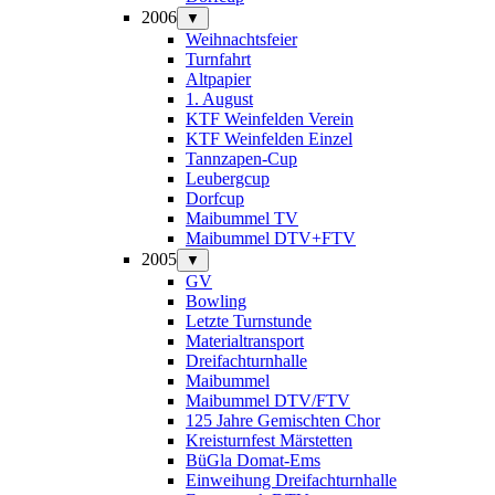
2006
▼
Weihnachtsfeier
Turnfahrt
Altpapier
1. August
KTF Weinfelden Verein
KTF Weinfelden Einzel
Tannzapen-Cup
Leubergcup
Dorfcup
Maibummel TV
Maibummel DTV+FTV
2005
▼
GV
Bowling
Letzte Turnstunde
Materialtransport
Dreifachturnhalle
Maibummel
Maibummel DTV/FTV
125 Jahre Gemischten Chor
Kreisturnfest Märstetten
BüGla Domat-Ems
Einweihung Dreifachturnhalle