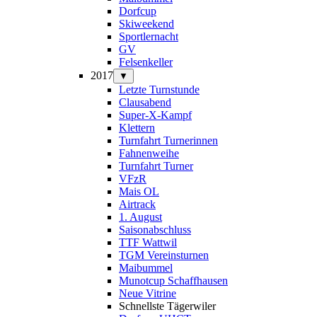
Dorfcup
Skiweekend
Sportlernacht
GV
Felsenkeller
2017
▼
Letzte Turnstunde
Clausabend
Super-X-Kampf
Klettern
Turnfahrt Turnerinnen
Fahnenweihe
Turnfahrt Turner
VFzR
Mais OL
Airtrack
1. August
Saisonabschluss
TTF Wattwil
TGM Vereinsturnen
Maibummel
Munotcup Schaffhausen
Neue Vitrine
Schnellste Tägerwiler