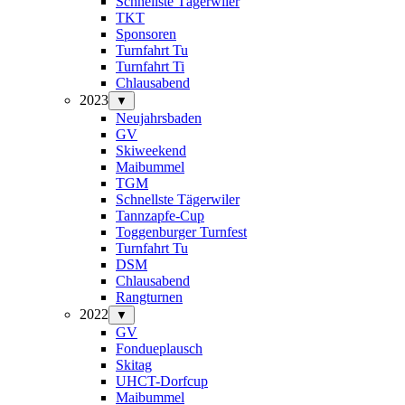
Schnellste Tägerwiler
TKT
Sponsoren
Turnfahrt Tu
Turnfahrt Ti
Chlausabend
2023
▼
Neujahrsbaden
GV
Skiweekend
Maibummel
TGM
Schnellste Tägerwiler
Tannzapfe-Cup
Toggenburger Turnfest
Turnfahrt Tu
DSM
Chlausabend
Rangturnen
2022
▼
GV
Fondueplausch
Skitag
UHCT-Dorfcup
Maibummel