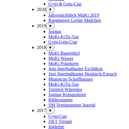
Gym & Getu-Cup
2020
▼
Jahresrückblick MuKi 2019
Rangturnen Geräte Mädchen
2019
▼
Jugitag
MuKi-KiTu-Tag
Gym-Getu-Cup
2018
▼
MuKi Bauernhof
MuKi Wasser
MuKi Polarkreis
Jugi Jägerballtunier Eschlikon
Jugi Jägerballtunier Neukirch-Egnach
Munotcup Schaffhausen
MuKi-KiTu-Tag
Turnfest Würenlos
Jugitag Romanshorn
Bildersgarten
SM Vereinsturnen Jugend
2017
▼
Gym-Cup
ZKT Tösstal
Jugireise