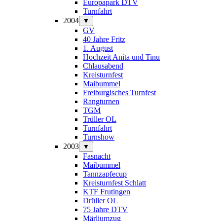
Europapark DTV
Turnfahrt
2004
▼
GV
40 Jahre Fritz
1. August
Hochzeit Anita und Tinu
Chlausabend
Kreisturnfest
Maibummel
Freiburgisches Turnfest
Rangturnen
TGM
Trüller OL
Turnfahrt
Turnshow
2003
▼
Fasnacht
Maibummel
Tannzapfecup
Kreisturnfest Schlatt
KTF Frutingen
Drüller OL
75 Jahre DTV
Märliumzug