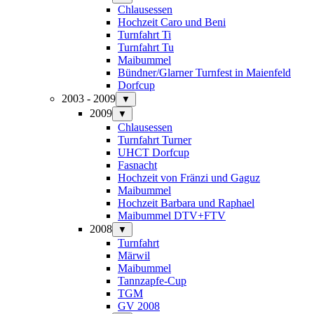
Chlausessen
Hochzeit Caro und Beni
Turnfahrt Ti
Turnfahrt Tu
Maibummel
Bündner/Glarner Turnfest in Maienfeld
Dorfcup
2003 - 2009
▼
2009
▼
Chlausessen
Turnfahrt Turner
UHCT Dorfcup
Fasnacht
Hochzeit von Fränzi und Gaguz
Maibummel
Hochzeit Barbara und Raphael
Maibummel DTV+FTV
2008
▼
Turnfahrt
Märwil
Maibummel
Tannzapfe-Cup
TGM
GV 2008