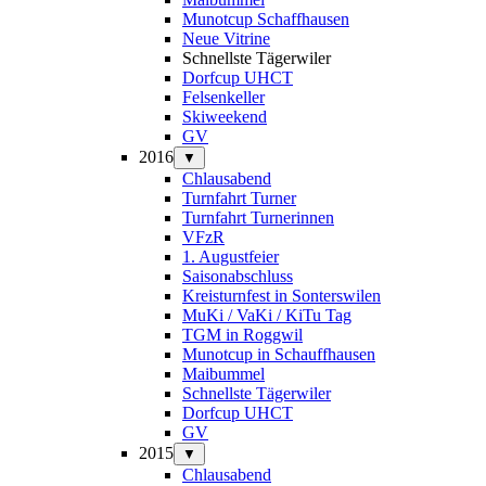
Munotcup Schaffhausen
Neue Vitrine
Schnellste Tägerwiler
Dorfcup UHCT
Felsenkeller
Skiweekend
GV
2016
▼
Chlausabend
Turnfahrt Turner
Turnfahrt Turnerinnen
VFzR
1. Augustfeier
Saisonabschluss
Kreisturnfest in Sonterswilen
MuKi / VaKi / KiTu Tag
TGM in Roggwil
Munotcup in Schauffhausen
Maibummel
Schnellste Tägerwiler
Dorfcup UHCT
GV
2015
▼
Chlausabend