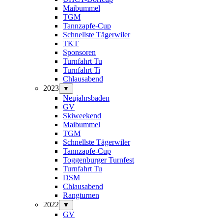
Maibummel
TGM
Tannzapfe-Cup
Schnellste Tägerwiler
TKT
Sponsoren
Turnfahrt Tu
Turnfahrt Ti
Chlausabend
2023
▼
Neujahrsbaden
GV
Skiweekend
Maibummel
TGM
Schnellste Tägerwiler
Tannzapfe-Cup
Toggenburger Turnfest
Turnfahrt Tu
DSM
Chlausabend
Rangturnen
2022
▼
GV