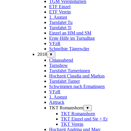
TGM Vereinsturnen
ETF Einzel
ETF Verein
1. August
Turnfahrt Tu
Turnfahrt Ti
Einzel an HM und SM
Erste Hilfe im Turnalltag
VFzR
Schnellste Tägerwiler
2018
▼
Chlausabend
Turnshow
Turnfahrt Turnerinnen
Hochzeit Claudia und Markus
Turnfahrt Turner
Schwimmen nach Ermatingen
VFzR
1. August
Airtrack
TKT Romanshorn
▼
TKT Romanshorn
TKT Einzel und Sie + Er
TKT Verein
Hochzeit Andrina und Marc