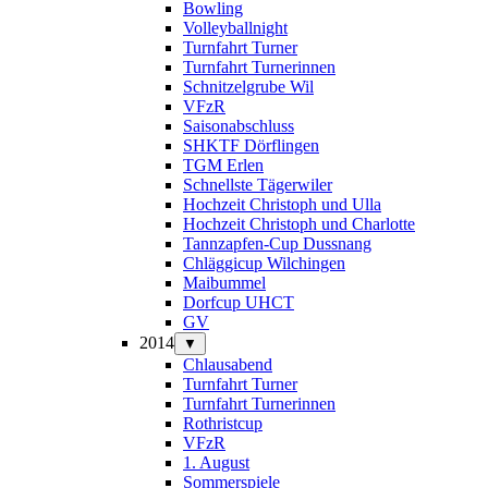
Bowling
Volleyballnight
Turnfahrt Turner
Turnfahrt Turnerinnen
Schnitzelgrube Wil
VFzR
Saisonabschluss
SHKTF Dörflingen
TGM Erlen
Schnellste Tägerwiler
Hochzeit Christoph und Ulla
Hochzeit Christoph und Charlotte
Tannzapfen-Cup Dussnang
Chläggicup Wilchingen
Maibummel
Dorfcup UHCT
GV
2014
▼
Chlausabend
Turnfahrt Turner
Turnfahrt Turnerinnen
Rothristcup
VFzR
1. August
Sommerspiele