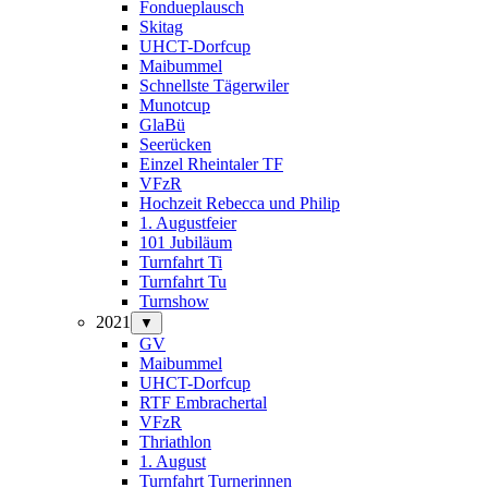
Fondueplausch
Skitag
UHCT-Dorfcup
Maibummel
Schnellste Tägerwiler
Munotcup
GlaBü
Seerücken
Einzel Rheintaler TF
VFzR
Hochzeit Rebecca und Philip
1. Augustfeier
101 Jubiläum
Turnfahrt Ti
Turnfahrt Tu
Turnshow
2021
▼
GV
Maibummel
UHCT-Dorfcup
RTF Embrachertal
VFzR
Thriathlon
1. August
Turnfahrt Turnerinnen