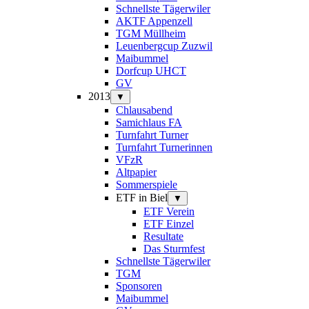
Schnellste Tägerwiler
AKTF Appenzell
TGM Müllheim
Leuenbergcup Zuzwil
Maibummel
Dorfcup UHCT
GV
2013
▼
Chlausabend
Samichlaus FA
Turnfahrt Turner
Turnfahrt Turnerinnen
VFzR
Altpapier
Sommerspiele
ETF in Biel
▼
ETF Verein
ETF Einzel
Resultate
Das Sturmfest
Schnellste Tägerwiler
TGM
Sponsoren
Maibummel