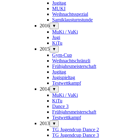
Jugitag
MUKI
Weihnachtsspezial
Samiklausturnstunde
2016
▼
MuKi / VaKi
Jugi
KiTu
2015
▼
Gym-Cup
Weihnachtschränzli
Frühjahrsmeisterschaft
Jugitag
Jugispieltag
Testwettkampf
2014
▼
MuKi / VaKi
KiTu
Dance 3
Frühjahrsmeisterschaft
Testwettkampf
2013
▼
TG Jugendcup Dance 2
TG Jugendcup Dance 3