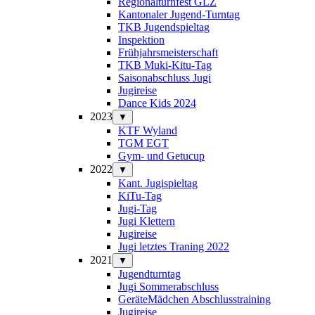
Regionalturnfest GLZ
Kantonaler Jugend-Turntag
TKB Jugendspieltag
Inspektion
Frühjahrsmeisterschaft
TKB Muki-Kitu-Tag
Saisonabschluss Jugi
Jugireise
Dance Kids 2024
2023
▼
KTF Wyland
TGM EGT
Gym- und Getucup
2022
▼
Kant. Jugispieltag
KiTu-Tag
Jugi-Tag
Jugi Klettern
Jugireise
Jugi letztes Traning 2022
2021
▼
Jugendturntag
Jugi Sommerabschluss
GeräteMädchen Abschlusstraining
Jugireise