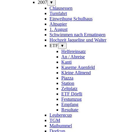
2007
▼
Chlausessen
Turnfahrt
Einweihung Schulhaus
Altpapier
1. August
Schwimmen nach Ermatingen
Hochzeit Jaqueline und Walter
ETF
▼
Helfereinsatz
An / Abreise
Kanti
Kaserne Auenfeld
Kleine Allmend
Piazza
Station
Zeltplatz
ETF Dörfli
Festumzug
Empfang
Resultate
Leubergcup
TGM
Maibummel
Dorfcup