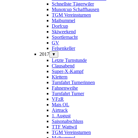
Schnellste Tägerwiler
Munotcup Schaffhausen
TGM Vereinsturnen
Maibummel
Dorfcup
Skiweekend
Sportlernacht
GV
Felsenkeller
2017
▼
Letzte Turnstunde
Clausabend
Super-X-Kampf
Klettern
Turnfahrt Turnerinnen
Fahnenweihe
Turnfahrt Turner
VFzR
Mais OL
Airtrack
1. August
Saisonabschluss
TTF Wattwil
TGM Vereinsturnen
Maibummel