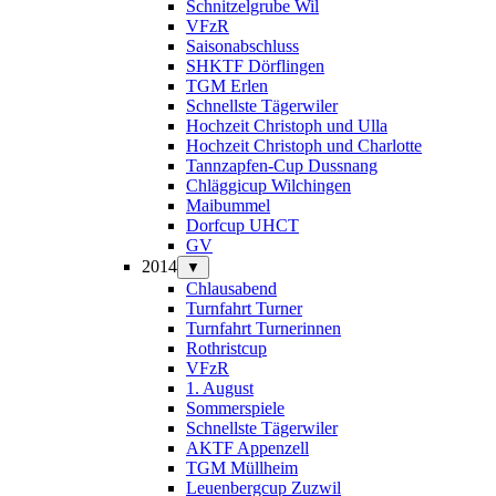
Schnitzelgrube Wil
VFzR
Saisonabschluss
SHKTF Dörflingen
TGM Erlen
Schnellste Tägerwiler
Hochzeit Christoph und Ulla
Hochzeit Christoph und Charlotte
Tannzapfen-Cup Dussnang
Chläggicup Wilchingen
Maibummel
Dorfcup UHCT
GV
2014
▼
Chlausabend
Turnfahrt Turner
Turnfahrt Turnerinnen
Rothristcup
VFzR
1. August
Sommerspiele
Schnellste Tägerwiler
AKTF Appenzell
TGM Müllheim
Leuenbergcup Zuzwil