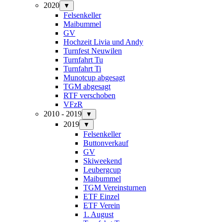
2020
▼
Felsenkeller
Maibummel
GV
Hochzeit Livia und Andy
Turnfest Neuwilen
Turnfahrt Tu
Turnfahrt Ti
Munotcup abgesagt
TGM abgesagt
RTF verschoben
VFzR
2010 - 2019
▼
2019
▼
Felsenkeller
Buttonverkauf
GV
Skiweekend
Leubergcup
Maibummel
TGM Vereinsturnen
ETF Einzel
ETF Verein
1. August