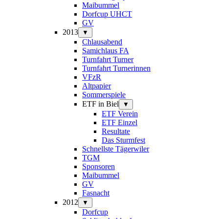
Maibummel
Dorfcup UHCT
GV
2013
▼
Chlausabend
Samichlaus FA
Turnfahrt Turner
Turnfahrt Turnerinnen
VFzR
Altpapier
Sommerspiele
ETF in Biel
▼
ETF Verein
ETF Einzel
Resultate
Das Sturmfest
Schnellste Tägerwiler
TGM
Sponsoren
Maibummel
GV
Fasnacht
2012
▼
Dorfcup