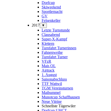
Dorfcup
Skiweekend
Sportlernacht
GV
Felsenkeller
2017
▼
Letzte Turnstunde
Clausabend
Super-X-Kampf
Klettern
Turnfahrt Turnerinnen
Fahnenweihe
Turnfahrt Turner
VFzR
Mais OL
Airtrack
1. August
Saisonabschluss
TTF Wattwil
TGM Vereinsturnen
Maibummel
Munotcup Schaffhausen
Neue Vitrine
Schnellste Tägerwiler
Dorfcup UHCT