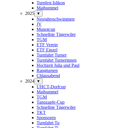
Turnfest Islikon
Maibummel
2025
▼
Neujahrsschwimmen
JV
Munotcup
Schnellste Tägerwiler
TGM
ETF Verein
ETF Einzel
Turnfahrt Turner
Turnfahrt Turnerinnen
Hochzeit Julia und Paul
Rangturnen
Chlausabend
2024
▼
UHCT-Dorfcup
Maibummel
TGM
Tannzapfe-Cup
Schnellste Tägerwiler
TKT
Sponsoren
Turnfahrt Tu
Turnfahrt Ti