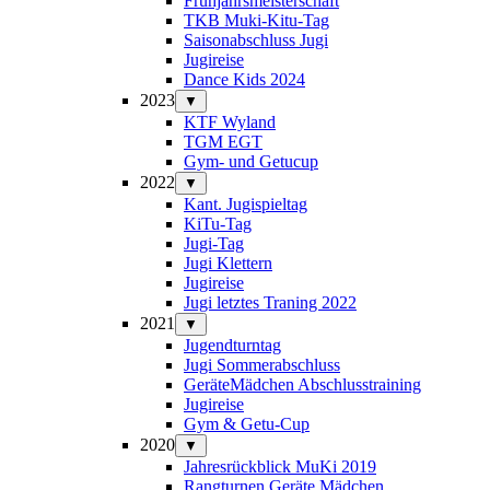
Frühjahrsmeisterschaft
TKB Muki-Kitu-Tag
Saisonabschluss Jugi
Jugireise
Dance Kids 2024
2023
▼
KTF Wyland
TGM EGT
Gym- und Getucup
2022
▼
Kant. Jugispieltag
KiTu-Tag
Jugi-Tag
Jugi Klettern
Jugireise
Jugi letztes Traning 2022
2021
▼
Jugendturntag
Jugi Sommerabschluss
GeräteMädchen Abschlusstraining
Jugireise
Gym & Getu-Cup
2020
▼
Jahresrückblick MuKi 2019
Rangturnen Geräte Mädchen