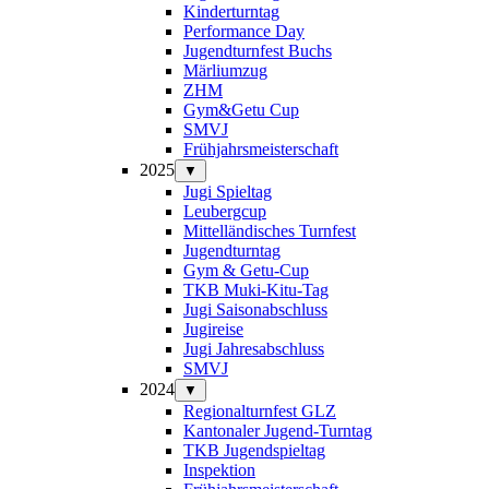
Kinderturntag
Performance Day
Jugendturnfest Buchs
Märliumzug
ZHM
Gym&Getu Cup
SMVJ
Frühjahrsmeisterschaft
2025
▼
Jugi Spieltag
Leubergcup
Mittelländisches Turnfest
Jugendturntag
Gym & Getu-Cup
TKB Muki-Kitu-Tag
Jugi Saisonabschluss
Jugireise
Jugi Jahresabschluss
SMVJ
2024
▼
Regionalturnfest GLZ
Kantonaler Jugend-Turntag
TKB Jugendspieltag
Inspektion