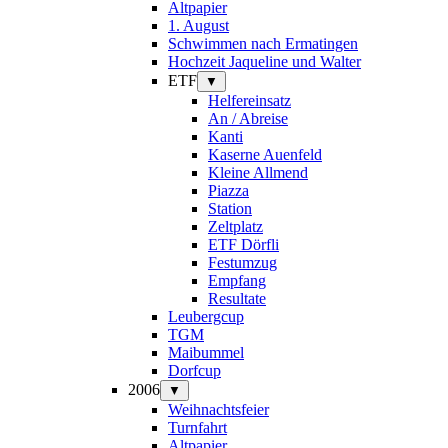
Altpapier
1. August
Schwimmen nach Ermatingen
Hochzeit Jaqueline und Walter
ETF
▼
Helfereinsatz
An / Abreise
Kanti
Kaserne Auenfeld
Kleine Allmend
Piazza
Station
Zeltplatz
ETF Dörfli
Festumzug
Empfang
Resultate
Leubergcup
TGM
Maibummel
Dorfcup
2006
▼
Weihnachtsfeier
Turnfahrt
Altpapier