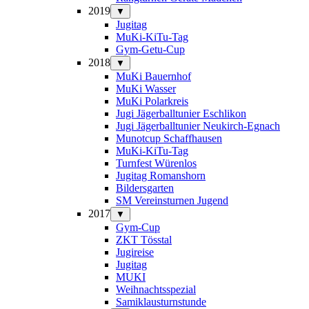
2019
▼
Jugitag
MuKi-KiTu-Tag
Gym-Getu-Cup
2018
▼
MuKi Bauernhof
MuKi Wasser
MuKi Polarkreis
Jugi Jägerballtunier Eschlikon
Jugi Jägerballtunier Neukirch-Egnach
Munotcup Schaffhausen
MuKi-KiTu-Tag
Turnfest Würenlos
Jugitag Romanshorn
Bildersgarten
SM Vereinsturnen Jugend
2017
▼
Gym-Cup
ZKT Tösstal
Jugireise
Jugitag
MUKI
Weihnachtsspezial
Samiklausturnstunde