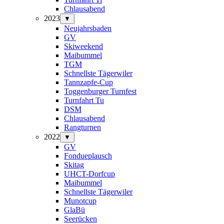
Chlausabend
2023
▼
Neujahrsbaden
GV
Skiweekend
Maibummel
TGM
Schnellste Tägerwiler
Tannzapfe-Cup
Toggenburger Turnfest
Turnfahrt Tu
DSM
Chlausabend
Rangturnen
2022
▼
GV
Fondueplausch
Skitag
UHCT-Dorfcup
Maibummel
Schnellste Tägerwiler
Munotcup
GlaBü
Seerücken