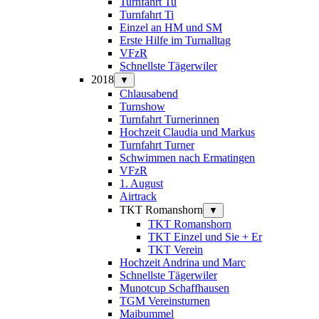
Turnfahrt Tu
Turnfahrt Ti
Einzel an HM und SM
Erste Hilfe im Turnalltag
VFzR
Schnellste Tägerwiler
2018
▼
Chlausabend
Turnshow
Turnfahrt Turnerinnen
Hochzeit Claudia und Markus
Turnfahrt Turner
Schwimmen nach Ermatingen
VFzR
1. August
Airtrack
TKT Romanshorn
▼
TKT Romanshorn
TKT Einzel und Sie + Er
TKT Verein
Hochzeit Andrina und Marc
Schnellste Tägerwiler
Munotcup Schaffhausen
TGM Vereinsturnen
Maibummel