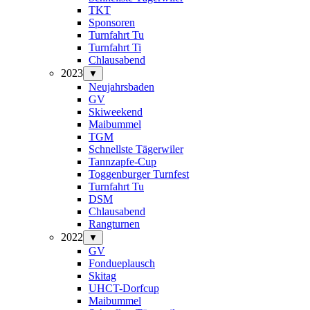
TKT
Sponsoren
Turnfahrt Tu
Turnfahrt Ti
Chlausabend
2023
▼
Neujahrsbaden
GV
Skiweekend
Maibummel
TGM
Schnellste Tägerwiler
Tannzapfe-Cup
Toggenburger Turnfest
Turnfahrt Tu
DSM
Chlausabend
Rangturnen
2022
▼
GV
Fondueplausch
Skitag
UHCT-Dorfcup
Maibummel