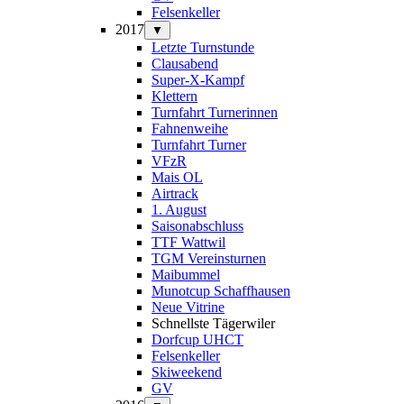
Felsenkeller
2017
▼
Letzte Turnstunde
Clausabend
Super-X-Kampf
Klettern
Turnfahrt Turnerinnen
Fahnenweihe
Turnfahrt Turner
VFzR
Mais OL
Airtrack
1. August
Saisonabschluss
TTF Wattwil
TGM Vereinsturnen
Maibummel
Munotcup Schaffhausen
Neue Vitrine
Schnellste Tägerwiler
Dorfcup UHCT
Felsenkeller
Skiweekend
GV