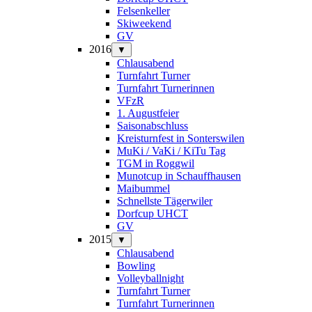
Felsenkeller
Skiweekend
GV
2016
▼
Chlausabend
Turnfahrt Turner
Turnfahrt Turnerinnen
VFzR
1. Augustfeier
Saisonabschluss
Kreisturnfest in Sonterswilen
MuKi / VaKi / KiTu Tag
TGM in Roggwil
Munotcup in Schauffhausen
Maibummel
Schnellste Tägerwiler
Dorfcup UHCT
GV
2015
▼
Chlausabend
Bowling
Volleyballnight
Turnfahrt Turner
Turnfahrt Turnerinnen