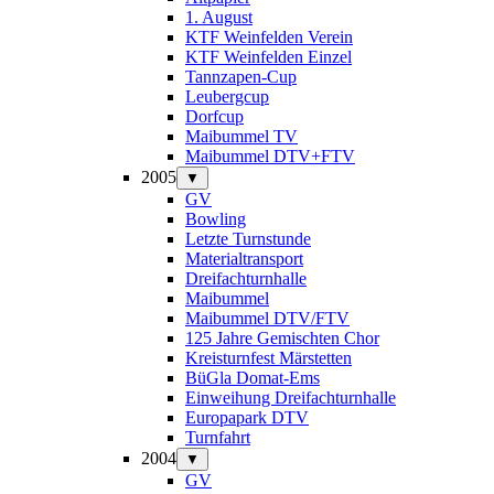
1. August
KTF Weinfelden Verein
KTF Weinfelden Einzel
Tannzapen-Cup
Leubergcup
Dorfcup
Maibummel TV
Maibummel DTV+FTV
2005
▼
GV
Bowling
Letzte Turnstunde
Materialtransport
Dreifachturnhalle
Maibummel
Maibummel DTV/FTV
125 Jahre Gemischten Chor
Kreisturnfest Märstetten
BüGla Domat-Ems
Einweihung Dreifachturnhalle
Europapark DTV
Turnfahrt
2004
▼
GV