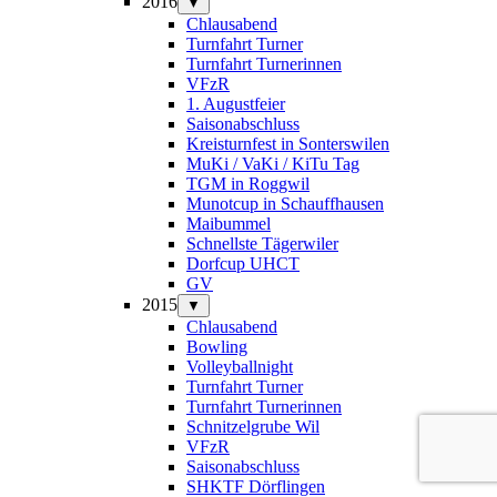
2016
▼
Chlausabend
Turnfahrt Turner
Turnfahrt Turnerinnen
VFzR
1. Augustfeier
Saisonabschluss
Kreisturnfest in Sonterswilen
MuKi / VaKi / KiTu Tag
TGM in Roggwil
Munotcup in Schauffhausen
Maibummel
Schnellste Tägerwiler
Dorfcup UHCT
GV
2015
▼
Chlausabend
Bowling
Volleyballnight
Turnfahrt Turner
Turnfahrt Turnerinnen
Schnitzelgrube Wil
VFzR
Saisonabschluss
SHKTF Dörflingen