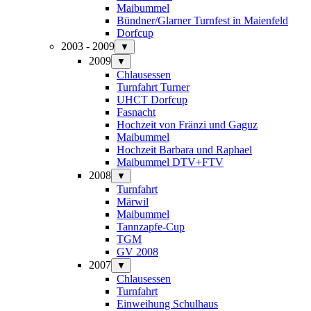
Maibummel
Bündner/Glarner Turnfest in Maienfeld
Dorfcup
2003 - 2009
▼
2009
▼
Chlausessen
Turnfahrt Turner
UHCT Dorfcup
Fasnacht
Hochzeit von Fränzi und Gaguz
Maibummel
Hochzeit Barbara und Raphael
Maibummel DTV+FTV
2008
▼
Turnfahrt
Märwil
Maibummel
Tannzapfe-Cup
TGM
GV 2008
2007
▼
Chlausessen
Turnfahrt
Einweihung Schulhaus