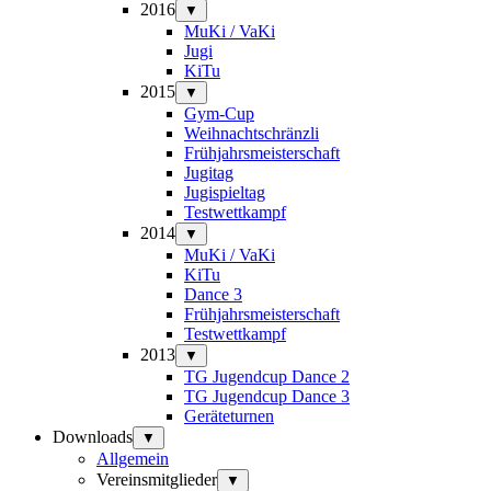
2016
▼
MuKi / VaKi
Jugi
KiTu
2015
▼
Gym-Cup
Weihnachtschränzli
Frühjahrsmeisterschaft
Jugitag
Jugispieltag
Testwettkampf
2014
▼
MuKi / VaKi
KiTu
Dance 3
Frühjahrsmeisterschaft
Testwettkampf
2013
▼
TG Jugendcup Dance 2
TG Jugendcup Dance 3
Geräteturnen
Downloads
▼
Allgemein
Vereinsmitglieder
▼