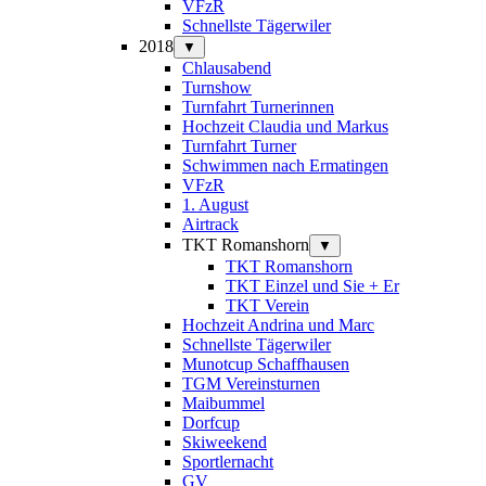
VFzR
Schnellste Tägerwiler
2018
▼
Chlausabend
Turnshow
Turnfahrt Turnerinnen
Hochzeit Claudia und Markus
Turnfahrt Turner
Schwimmen nach Ermatingen
VFzR
1. August
Airtrack
TKT Romanshorn
▼
TKT Romanshorn
TKT Einzel und Sie + Er
TKT Verein
Hochzeit Andrina und Marc
Schnellste Tägerwiler
Munotcup Schaffhausen
TGM Vereinsturnen
Maibummel
Dorfcup
Skiweekend
Sportlernacht
GV