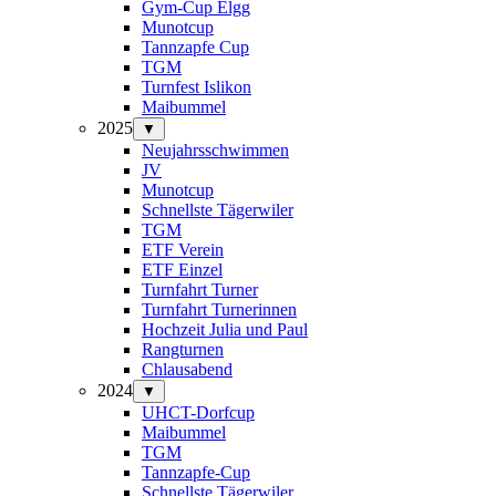
Gym-Cup Elgg
Munotcup
Tannzapfe Cup
TGM
Turnfest Islikon
Maibummel
2025
▼
Neujahrsschwimmen
JV
Munotcup
Schnellste Tägerwiler
TGM
ETF Verein
ETF Einzel
Turnfahrt Turner
Turnfahrt Turnerinnen
Hochzeit Julia und Paul
Rangturnen
Chlausabend
2024
▼
UHCT-Dorfcup
Maibummel
TGM
Tannzapfe-Cup
Schnellste Tägerwiler