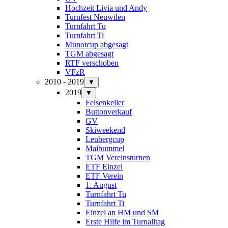
Hochzeit Livia und Andy
Turnfest Neuwilen
Turnfahrt Tu
Turnfahrt Ti
Munotcup abgesagt
TGM abgesagt
RTF verschoben
VFzR
2010 - 2019
▼
2019
▼
Felsenkeller
Buttonverkauf
GV
Skiweekend
Leubergcup
Maibummel
TGM Vereinsturnen
ETF Einzel
ETF Verein
1. August
Turnfahrt Tu
Turnfahrt Ti
Einzel an HM und SM
Erste Hilfe im Turnalltag