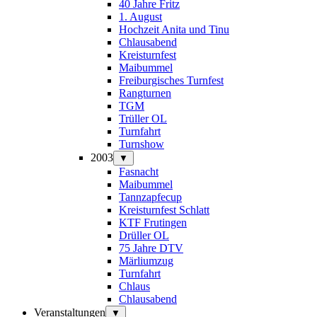
40 Jahre Fritz
1. August
Hochzeit Anita und Tinu
Chlausabend
Kreisturnfest
Maibummel
Freiburgisches Turnfest
Rangturnen
TGM
Trüller OL
Turnfahrt
Turnshow
2003
▼
Fasnacht
Maibummel
Tannzapfecup
Kreisturnfest Schlatt
KTF Frutingen
Drüller OL
75 Jahre DTV
Märliumzug
Turnfahrt
Chlaus
Chlausabend
Veranstaltungen
▼