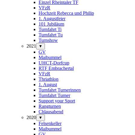
Einzel Rheintaler TF
VFzR
Hochzeit Rebecca und Philip
1. Augustfeier
101 Jubiläum
Turnfahrt Ti
Turnfahrt Tu
Turnshow
2021
▼
GV
Maibummel
UHCT-Dorfcup
RTF Embrachertal
VFzR
Thriathlon
1. August
Turnfahrt Turnerinnen
Turnfahrt Turner
Support your Sport
Rangturnen
Chlausabend
2020
▼
Felsenkeller
Maibummel
GV