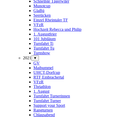
Schnellste Tägerwiler
Munotcup
GlaBü
Seerücken
Einzel Rheintaler TF
VFzR
Hochzeit Rebecca und Philip
1. Augustfeier
101 Jubiläum
Turnfahrt Ti
Turnfahrt Tu
Turnshow
2021
▼
GV
Maibummel
UHCT-Dorfcup
RTF Embrachertal
VFzR
Thriathlon
1. August
Turnfahrt Turnerinnen
Turnfahrt Turner
Support your Sport
Rangturnen
Chlausabend