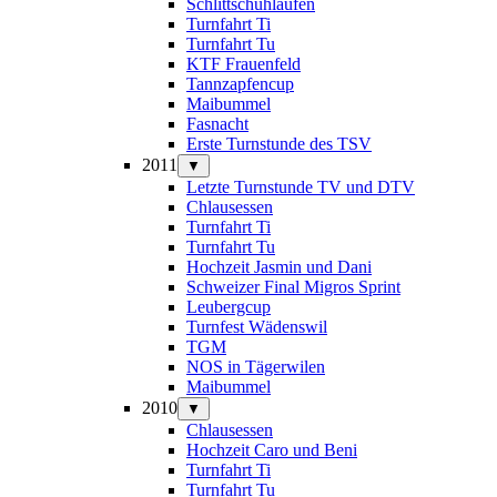
Schlittschuhlaufen
Turnfahrt Ti
Turnfahrt Tu
KTF Frauenfeld
Tannzapfencup
Maibummel
Fasnacht
Erste Turnstunde des TSV
2011
▼
Letzte Turnstunde TV und DTV
Chlausessen
Turnfahrt Ti
Turnfahrt Tu
Hochzeit Jasmin und Dani
Schweizer Final Migros Sprint
Leubergcup
Turnfest Wädenswil
TGM
NOS in Tägerwilen
Maibummel
2010
▼
Chlausessen
Hochzeit Caro und Beni
Turnfahrt Ti
Turnfahrt Tu